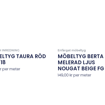
H INREDNING
Enfärgat möbeltyg
LTYG TAURA RÖD
MÖBELTYG BERTA
/18
MELERAD LJUS
NOUGAT BEIGE FG 
kr
per meter
149,00
kr
per meter