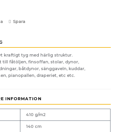
la
Spara
G
t kraftigt tyg med härlig struktur.
till fåtöljen, finsoffan, stolar, dynor,
ningar, båtdynor, sänggaveln, kuddar,
n, pianopallen, draperiet, etc etc.
RE INFORMATION
410 g/m2
140 cm