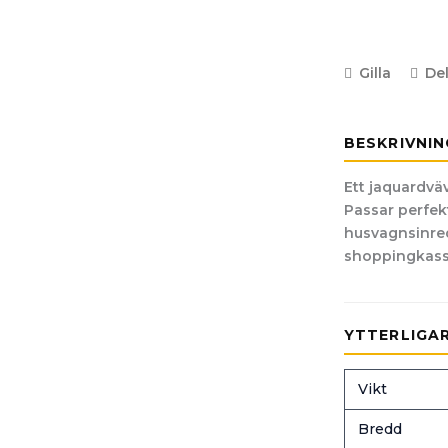
Gilla
De
BESKRIVNIN
Ett jaquardväv
Passar perfekt 
husvagnsinred
shoppingkasse
YTTERLIGA
Vikt
Bredd