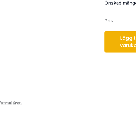
Önskad mängd
Pris
Lägg til
varuk
sformuläret.