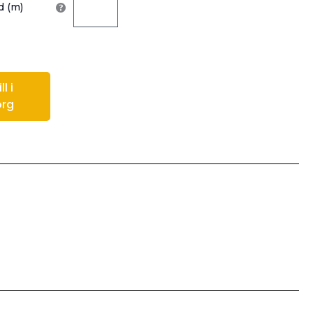
 (m)
l i
org