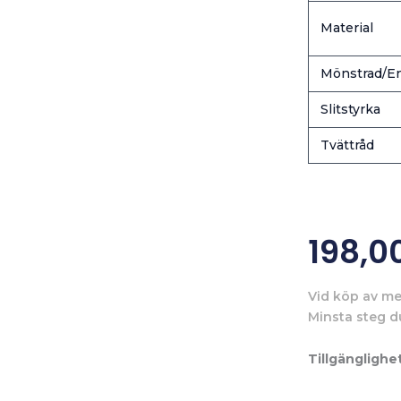
Material
Mönstrad/En
Slitstyrka
Tvättråd
198,0
Vid köp av me
Minsta steg d
Tillgänglighet