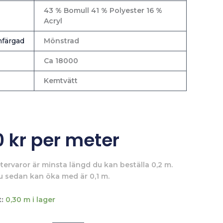
43 % Bomull 41 % Polyester 16 %
Acryl
färgad
Mönstrad
Ca 18000
Kemtvätt
0
kr
per meter
tervaror är minsta längd du kan beställa 0,2 m.
u sedan kan öka med är 0,1 m.
:
0,30 m i lager