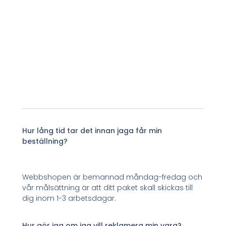
Hur lång tid tar det innan jaga får min
beställning?
Webbshopen är bemannad måndag-fredag och
vår målsättning är att ditt paket skall skickas till
dig inom 1-3 arbetsdagar.
Hur gör jag om jag vill reklamera min vara?