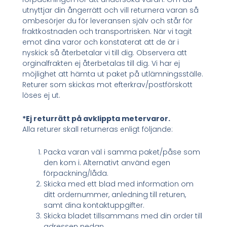
utnyttjar din ångerrätt och vill returnera varan så
ombesörjer du för leveransen själv och står för
fraktkostnaden och transportrisken. När vi tagit
emot dina varor och konstaterat att de är i
nyskick så återbetalar vi till dig. Observera att
orginalfrakten ej återbetalas till dig. Vi har ej
möjlighet att hämta ut paket på utlämningsställe.
Returer som skickas mot efterkrav/postförskott
löses ej ut.
*Ej returrätt på avklippta metervaror.
Alla returer skall returneras enligt följande:
Packa varan väl i samma paket/påse som
den kom i. Alternativt använd egen
förpackning/låda.
Skicka med ett blad med information om
ditt ordernummer, anledning till returen,
samt dina kontaktuppgifter.
Skicka bladet tillsammans med din order till
adressen nedan