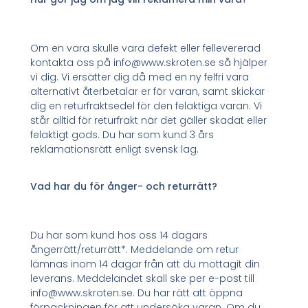
Om en vara skulle vara defekt eller fellevererad
kontakta oss på info@www.skroten.se så hjälper
vi dig. Vi ersätter dig då med en ny felfri vara
alternativt återbetalar er för varan, samt skickar
dig en returfraktsedel för den felaktiga varan. Vi
står alltid för returfrakt när det gäller skadat eller
felaktigt gods. Du har som kund 3 års
reklamationsrätt enligt svensk lag.
Vad har du för ånger- och returrätt?
Du har som kund hos oss 14 dagars
ångerrätt/returrätt*. Meddelande om retur
lämnas inom 14 dagar från att du mottagit din
leverans. Meddelandet skall ske per e-post till
info@www.skroten.se. Du har rätt att öppna
förpackningen för att undersöka varan. Om du