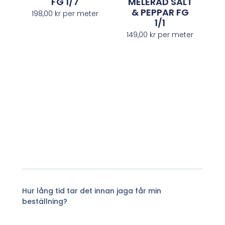
FG 1/7
MELERAD SALT
& PEPPAR FG
198,00
kr
per meter
1/1
149,00
kr
per meter
Hur lång tid tar det innan jaga får min
beställning?