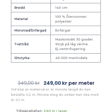
Bredd
140 cm
100 % Återvunnen
Material
polyester
Mönstrad/Enfärgad
Enfärgat
Maskintvätt 30 grader.
Tvättråd
Stryk på låg värme.
Ej centrifugering.
Slitstyrka
40 000 martindale
Det
Det
349,00
kr
249,00
kr
per meter
ursprungliga
nuvarande
Vid köp av metervaror är minsta längd du kan
priset
priset
beställa 0,2 m. Minsta steg du sedan kan öka med
var:
är:
är 0,1 m.
349,00 kr.
249,00 kr.
Tillgänglighet:
3,60 m i lager