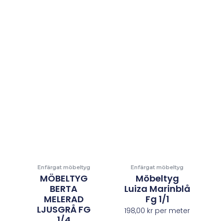
Enfärgat möbeltyg
Enfärgat möbeltyg
MÖBELTYG
Möbeltyg
BERTA
Luiza Marinblå
MELERAD
Fg 1/1
LJUSGRÅ FG
198,00
kr
per meter
1/4