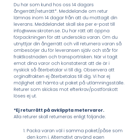
Du har som kund hos oss 14 dagars
ångerrätt/returrätt*. Meddelande om retur
lämnas inom 14 dagar från att du mottagit din
leverans. Meddelandet skall ske per e-post till
info@www.skroten.se. Du har rätt att öppna
förpackningen för att undersöka varan. Om du
utnyttjar din ångerrätt och vill returnera varan så
ombesörjer du för leveransen själv och står för
fraktkostnaden och transportrisken. När vi tagit
emot dina varor och konstaterat att de är i
nyskick så återbetalar vi till dig. Observera att
orginalfrakten ej återbetalas till dig. Vi har ej
möjlighet att hämta ut paket på utlämningsställe.
Returer som skickas mot efterkrav/postförskott
löses ej ut.
*Ej returrätt på avklippta metervaror.
Alla returer skall returneras enligt följande:
Packa varan väl i samma paket/påse som
den kom i. Alternativt använd egen