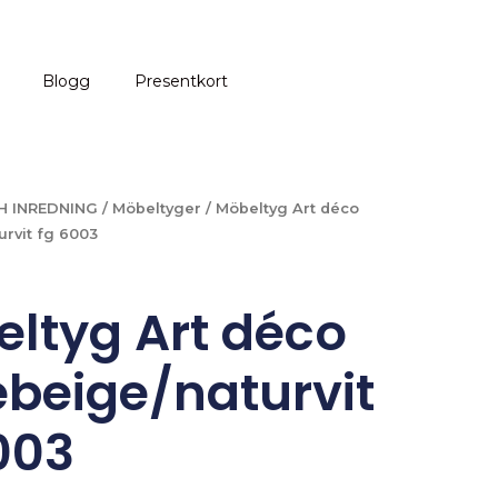
Blogg
Presentkort
H INREDNING
/
Möbeltyger
/ Möbeltyg Art déco
urvit fg 6003
ltyg Art déco
ebeige/naturvit
003