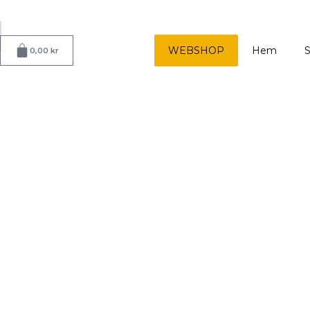
Hoppa
till
🔍
SÖK
innehåll
Varukorg
WEBSHOP
Hem
S
0,00
kr