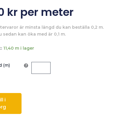
00
kr
per meter
tervaror är minsta längd du kan beställa 0,2 m.
u sedan kan öka med är 0,1 m.
:
11,40 m i lager
 (m)
l i
org