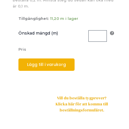
beställa 0,2 m. Minsta steg du sedan kan öka med
är 0,1 m.
Tillgänglighet:
11,20 m i lager
Önskad mängd (m)
Pris
Lägg till i varukorg
Vill du beställa tygprover?
Klicka här för att komma till
beställningsformuläret.