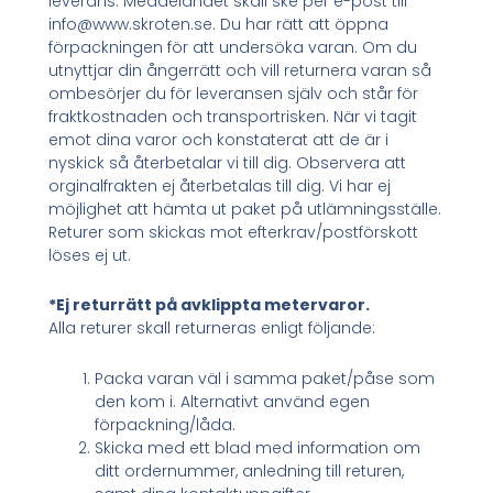
leverans. Meddelandet skall ske per e-post till
info@www.skroten.se. Du har rätt att öppna
förpackningen för att undersöka varan. Om du
utnyttjar din ångerrätt och vill returnera varan så
ombesörjer du för leveransen själv och står för
fraktkostnaden och transportrisken. När vi tagit
emot dina varor och konstaterat att de är i
nyskick så återbetalar vi till dig. Observera att
orginalfrakten ej återbetalas till dig. Vi har ej
möjlighet att hämta ut paket på utlämningsställe.
Returer som skickas mot efterkrav/postförskott
löses ej ut.
*Ej returrätt på avklippta metervaror.
Alla returer skall returneras enligt följande:
Packa varan väl i samma paket/påse som
den kom i. Alternativt använd egen
förpackning/låda.
Skicka med ett blad med information om
ditt ordernummer, anledning till returen,