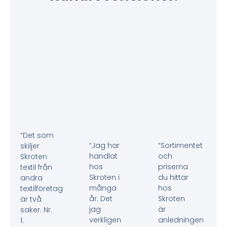
“Det som
“Jag har
“Sortimentet
skiljer
handlat
och
Skroten
hos
priserna
textil från
Skroten i
du hittar
andra
många
hos
textilföretag
år. Det
Skroten
är två
jag
är
saker. Nr.
verkligen
anledningen
1.