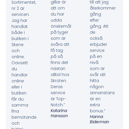
gillar är
till att jag
Sortimentet,
att om
återkommer
nr 2 är
du har
gång
servicen.
udda
efter
Jag har
önskemål
gång. Att
handlat
på tyger
de
både i
som är
också
butiken i
svåra att
erbjuder
Skene
få tag
service
och
på så
på en
online.
finns det
nivå
Oavsett
nästan
som är
du
alltid hos
svår att
handlar
Skroten.
hitta
online
Deras
någon
eller i
service
annanstans
butiken
är Top-
är en
får du
Notch.”
extra
samma
Katarina
bonus.”
fina
Hansson
Hanna
bemötande
Biderman
och