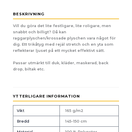
BESKRIVNING
Vill du göra det lite festligare, lite roligare, men
snabbt och billigt? Då kan
raggarplyschen/krossade plyschen vara något för
dig. Ett trikåtyg med rejäl stretch och en yta som
reflekterar ljuset på ett mycket effektivt sätt.
Passar utmärkt till duk, kläder, maskerad, back
drop, biltak etc.
YTTERLIGARE INFORMATION
Vikt
165 g/m2
Bredd
145-150 cm
Material
100 % Polyester