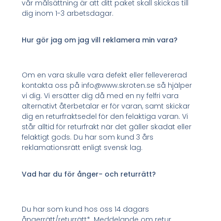
vår målsättning är att ditt paket skall skickas till
dig inom 1-3 arbetsdagar.
Hur gör jag om jag vill reklamera min vara?
Om en vara skulle vara defekt eller fellevererad
kontakta oss på info@www.skroten.se så hjälper
vi dig. Vi ersätter dig då med en ny felfri vara
alternativt återbetalar er för varan, samt skickar
dig en returfraktsedel för den felaktiga varan. Vi
står alltid för returfrakt när det gäller skadat eller
felaktigt gods. Du har som kund 3 års
reklamationsrätt enligt svensk lag.
Vad har du för ånger- och returrätt?
Du har som kund hos oss 14 dagars
ångerrätt/returrätt*. Meddelande om retur