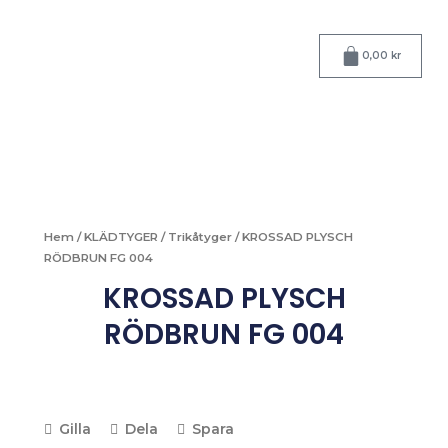
Hoppa
till
Varukorg
innehåll
0,00
kr
Hem
/
KLÄDTYGER
/
Trikåtyger
/ KROSSAD PLYSCH
RÖDBRUN FG 004
KROSSAD PLYSCH
RÖDBRUN FG 004
Gilla
Dela
Spara