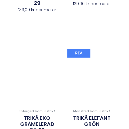
29
139,00
kr
per meter
139,00
kr
per meter
Det
Det
REA
ursprungliga
nuvaran
priset
priset
var:
är:
149,00 kr.
98,00 kr.
Enfärgad bomullstrikå
Mönstrad bomullstrikå
TRIKÅ EKO
TRIKÅ ELEFANT
GRÅMELERAD
GRÖN