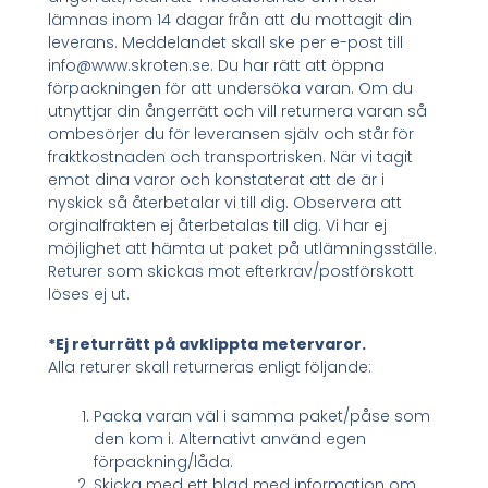
lämnas inom 14 dagar från att du mottagit din
leverans. Meddelandet skall ske per e-post till
info@www.skroten.se. Du har rätt att öppna
förpackningen för att undersöka varan. Om du
utnyttjar din ångerrätt och vill returnera varan så
ombesörjer du för leveransen själv och står för
fraktkostnaden och transportrisken. När vi tagit
emot dina varor och konstaterat att de är i
nyskick så återbetalar vi till dig. Observera att
orginalfrakten ej återbetalas till dig. Vi har ej
möjlighet att hämta ut paket på utlämningsställe.
Returer som skickas mot efterkrav/postförskott
löses ej ut.
*Ej returrätt på avklippta metervaror.
Alla returer skall returneras enligt följande:
Packa varan väl i samma paket/påse som
den kom i. Alternativt använd egen
förpackning/låda.
Skicka med ett blad med information om