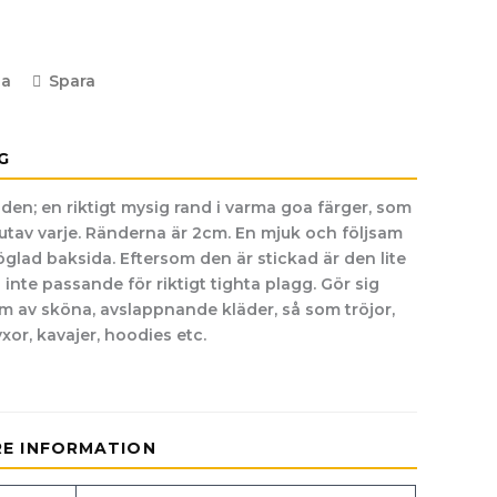
la
Spara
G
 den; en riktigt mysig rand i varma goa färger, som
te utav varje. Ränderna är 2cm. En mjuk och följsam
glad baksida. Eftersom den är stickad är den lite
inte passande för riktigt tighta plagg. Gör sig
orm av sköna, avslappnande kläder, så som tröjor,
xor, kavajer, hoodies etc.
RE INFORMATION