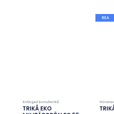
REA
Enfärgad bomullstrikå
Mönstrad
TRIKÅ EKO
TRIK