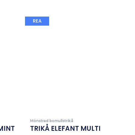
Det
Det
REA
ursprungliga
nuvarande
priset
priset
var:
är:
149,00 kr.
98,00 kr.
Mönstrad bomullstrikå
MINT
TRIKÅ ELEFANT MULTI