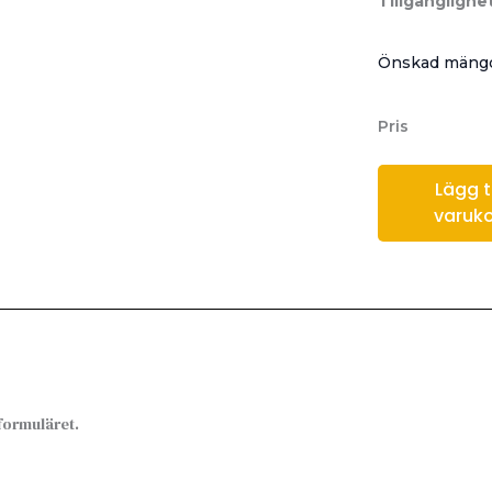
Tillgänglighet
Önskad mängd
Pris
Lägg til
varuk
sformuläret.