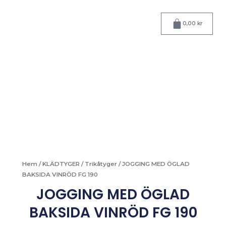
Hoppa
till
Varukorg
0,00
kr
innehåll
Hem
/
KLÄDTYGER
/
Trikåtyger
/ JOGGING MED ÖGLAD
BAKSIDA VINRÖD FG 190
JOGGING MED ÖGLAD
BAKSIDA VINRÖD FG 190