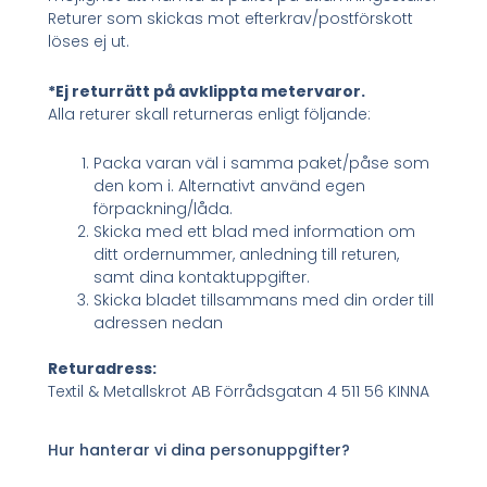
Returer som skickas mot efterkrav/postförskott
löses ej ut.
*Ej returrätt på avklippta metervaror.
Alla returer skall returneras enligt följande:
Packa varan väl i samma paket/påse som
den kom i. Alternativt använd egen
förpackning/låda.
Skicka med ett blad med information om
ditt ordernummer, anledning till returen,
samt dina kontaktuppgifter.
Skicka bladet tillsammans med din order till
adressen nedan
Returadress:
Textil & Metallskrot AB Förrådsgatan 4 511 56 KINNA
Hur hanterar vi dina personuppgifter?