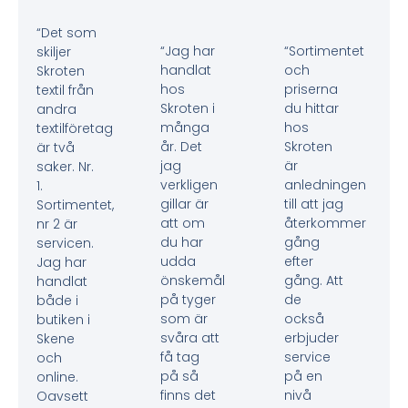
“Det som
“Jag har
“Sortimentet
skiljer
handlat
och
Skroten
hos
priserna
textil från
Skroten i
du hittar
andra
många
hos
textilföretag
år. Det
Skroten
är två
jag
är
saker. Nr.
verkligen
anledningen
1.
gillar är
till att jag
Sortimentet,
att om
återkommer
nr 2 är
du har
gång
servicen.
udda
efter
Jag har
önskemål
gång. Att
handlat
på tyger
de
både i
som är
också
butiken i
svåra att
erbjuder
Skene
få tag
service
och
på så
på en
online.
finns det
nivå
Oavsett