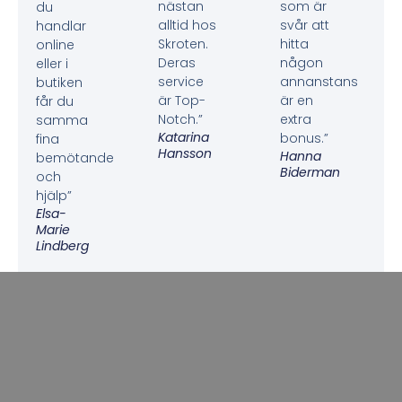
nästan
som är
du
alltid hos
svår att
handlar
Skroten.
hitta
online
Deras
någon
eller i
service
annanstans
butiken
är Top-
är en
får du
Notch.”
extra
samma
Katarina
bonus.”
fina
Hansson
Hanna
bemötande
Biderman
och
hjälp”
Elsa-
Marie
Lindberg