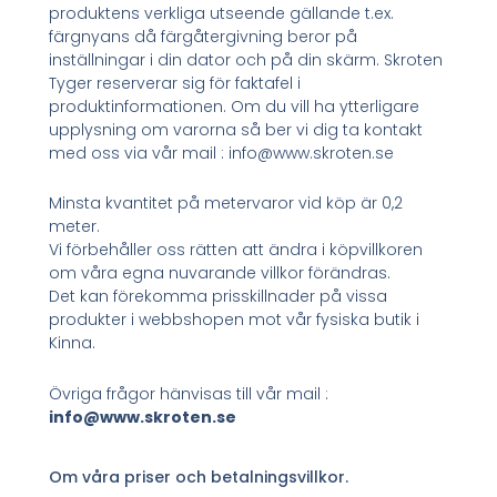
produktens verkliga utseende gällande t.ex.
färgnyans då färgåtergivning beror på
inställningar i din dator och på din skärm. Skroten
Tyger reserverar sig för faktafel i
produktinformationen. Om du vill ha ytterligare
upplysning om varorna så ber vi dig ta kontakt
med oss via vår mail : info@www.skroten.se
Minsta kvantitet på metervaror vid köp är 0,2
meter.
Vi förbehåller oss rätten att ändra i köpvillkoren
om våra egna nuvarande villkor förändras.
Det kan förekomma prisskillnader på vissa
produkter i webbshopen mot vår fysiska butik i
Kinna.
Övriga frågor hänvisas till vår mail :
info@www.skroten.se
Om våra priser och betalningsvillkor.