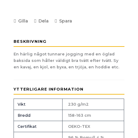
Gilla
Dela
Spara
BESKRIVNING
En härlig något tunnare jogging med en öglad
baksida som håller väldigt bra tvätt efter tvätt. Sy
en kavaj, en kjol, en byxa, en trjöja, en hoddie etc.
YTTERLIGARE INFORMATION
Vikt
230 g/m2
Bredd
158-163 cm
Certifikat
OEKO-TEX
96 % Bomull 4 %