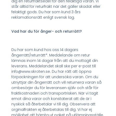
dig en returfraktsedel för den felaktiga varan. Vi
står alltid för returfrakt när det gäller skadat eller
felaktigt gods. Du har som kund 3 års
reklamationsrätt enligt svensk lag.
Vad har du för ånger- och returrätt?
Du har som kund hos oss 14 dagars
ångerrätt/returrätt*. Meddelande om retur
lämnas inom 14 dagar från att du mottagit din
leverans. Meddelandet skall ske per e-post till
info@www.skroten.se. Du har rätt att öppna
förpackningen för att undersöka varan. Om du
utnyttjar din ångerrätt och vill returnera varan så
ombesörjer du för leveransen själv och står för
fraktkostnaden och transportrisken. När vi tagit
emot dina varor och konstaterat att de är i
nyskick så återbetalar vi till dig. Observera att
orginalfrakten ej återbetalas till dig. Vi har ej
möjlighet att hämta ut paket på utlämningsställe.