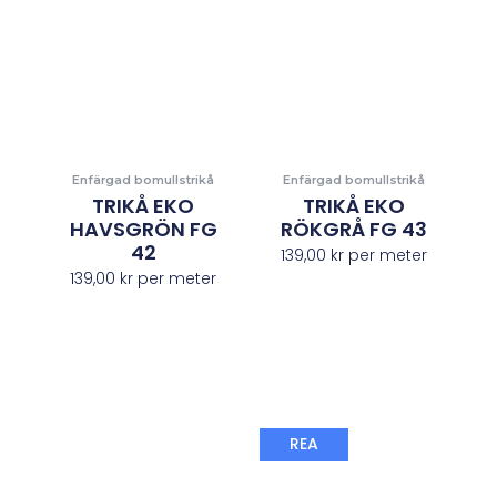
Enfärgad bomullstrikå
Enfärgad bomullstrikå
TRIKÅ EKO
TRIKÅ EKO
HAVSGRÖN FG
RÖKGRÅ FG 43
42
139,00
kr
per meter
139,00
kr
per meter
Det
Det
REA
ursprungliga
nuvaran
priset
priset