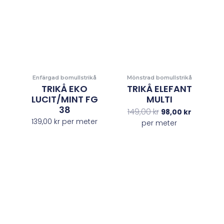
var:
är:
149,00 kr.
98,00 kr.
Enfärgad bomullstrikå
Mönstrad bomullstrikå
TRIKÅ EKO
TRIKÅ ELEFANT
LUCIT/MINT FG
MULTI
38
149,00
kr
98,00
kr
139,00
kr
per meter
per meter