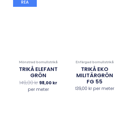
Det
Det
REA
ursprungliga
nuvarande
priset
priset
var:
är:
149,00 kr.
98,00 kr.
Mönstrad bomullstrikå
Enfärgad bomullstrikå
TRIKÅ ELEFANT
TRIKÅ EKO
GRÖN
MILITÄRGRÖN
FG 55
149,00
kr
98,00
kr
139,00
kr
per meter
per meter