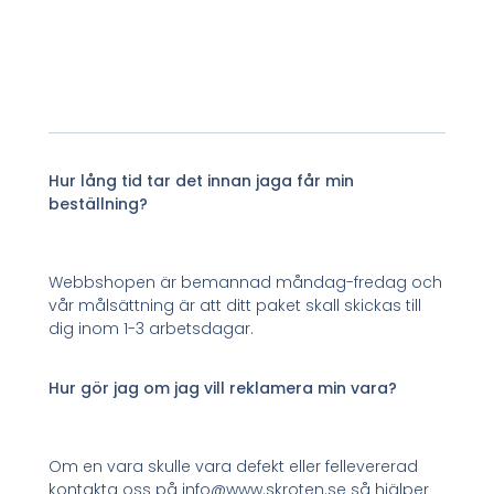
Hur lång tid tar det innan jaga får min
beställning?
Webbshopen är bemannad måndag-fredag och
vår målsättning är att ditt paket skall skickas till
dig inom 1-3 arbetsdagar.
Hur gör jag om jag vill reklamera min vara?
Om en vara skulle vara defekt eller fellevererad
kontakta oss på info@www.skroten.se så hjälper