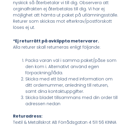
nyskick så återbetalar vi till dig. Observera att
orginalfrakten ej återbetalas till dig. Vi har ej
möjlighet att hämta ut paket på utlämningsställe.
Returer som skickas mot efterkrav/postförskott
löses ej ut.
*Ej returrätt på avklippta metervaror.
Alla returer skall returneras enligt följande:
Packa varan väl i samma paket/påse som
den kom i. Alternativt använd egen
förpackning/låda.
Skicka med ett blad med information om
ditt ordernummer, anledning till returen,
samt dina kontaktuppgifter.
Skicka bladet tillsammans med din order till
adressen nedan
Returadress:
Textil & Metallskrot AB Förrådsgatan 4 511 56 KINNA