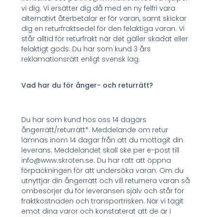
vi dig. Vi ersätter dig då med en ny felfri vara
alternativt återbetalar er för varan, samt skickar
dig en returfraktsedel för den felaktiga varan. Vi
står alltid för returfrakt när det gäller skadat eller
felaktigt gods. Du har som kund 3 års
reklamationsrätt enligt svensk lag.
Vad har du för ånger- och returrätt?
Du har som kund hos oss 14 dagars
ångerrätt/returrätt*. Meddelande om retur
lämnas inom 14 dagar från att du mottagit din
leverans. Meddelandet skall ske per e-post till
info@www.skroten.se. Du har rätt att öppna
förpackningen för att undersöka varan. Om du
utnyttjar din ångerrätt och vill returnera varan så
ombesörjer du för leveransen själv och står för
fraktkostnaden och transportrisken. När vi tagit
emot dina varor och konstaterat att de är i