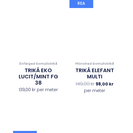
Det
Det
REA
ursprungliga
nuvaran
priset
priset
var:
är:
149,00 kr.
98,00 kr.
Enfärgad bomullstrikå
Mönstrad bomullstrikå
TRIKÅ EKO
TRIKÅ ELEFANT
LUCIT/MINT FG
MULTI
38
149,00
kr
98,00
kr
139,00
kr
per meter
per meter