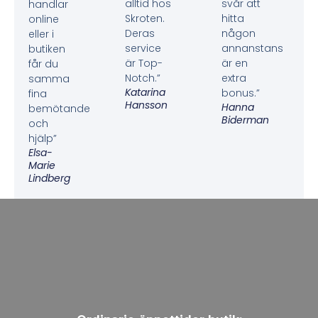
alltid hos
svår att
handlar
Skroten.
hitta
online
Deras
någon
eller i
service
annanstans
butiken
är Top-
är en
får du
Notch.”
extra
samma
Katarina
bonus.”
fina
Hansson
Hanna
bemötande
Biderman
och
hjälp”
Elsa-
Marie
Lindberg