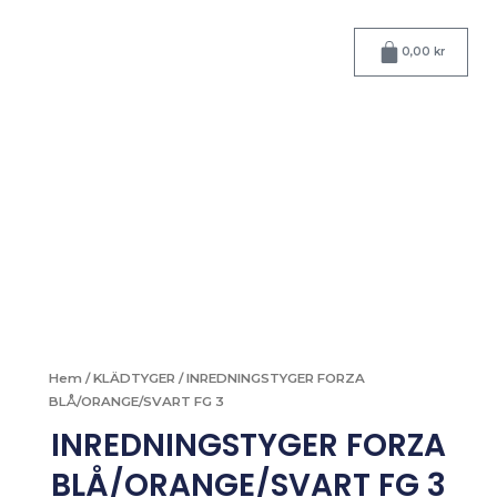
Hoppa
till
Varukorg
0,00
kr
innehåll
Hem
/
KLÄDTYGER
/ INREDNINGSTYGER FORZA
BLÅ/ORANGE/SVART FG 3
INREDNINGSTYGER FORZA
BLÅ/ORANGE/SVART FG 3