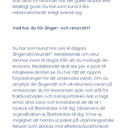
står alltid för returfrakt när det gäller skadat eller
felaktigt gods. Du har som kund 3 års
reklamationsrätt enligt svensk lag.
Vad har du för ånger- och returrätt?
Du har som kund hos oss 14 dagars
ångerrätt/returrätt*. Meddelande om retur
lämnas inom 14 dagar från att du mottagit din
leverans. Meddelandet skall ske per e-post till
info@www.skroten.se. Du har rätt att öppna
förpackningen för att undersöka varan. Om du
utnyttjar din ångerrätt och vill returnera varan så
ombesörjer du för leveransen själv och står för
fraktkostnaden och transportrisken. När vi tagit
emot dina varor och konstaterat att de är i
nyskick så återbetalar vi till dig. Observera att
orginalfrakten ej återbetalas till dig. Vi har ej
möjlighet att hämta ut paket på utlämningsställe.
Returer som skickas mot efterkrav/postförskott