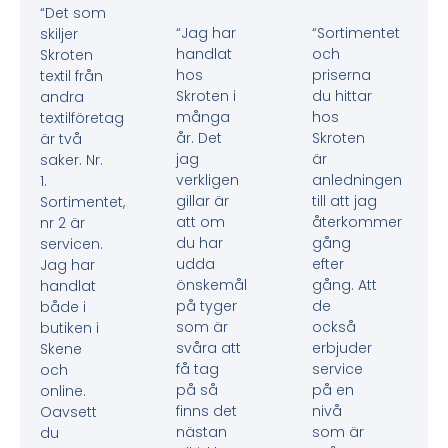
“Det som
“Jag har
“Sortimentet
skiljer
handlat
och
Skroten
hos
priserna
textil från
Skroten i
du hittar
andra
många
hos
textilföretag
år. Det
Skroten
är två
jag
är
saker. Nr.
verkligen
anledningen
1.
gillar är
till att jag
Sortimentet,
att om
återkommer
nr 2 är
du har
gång
servicen.
udda
efter
Jag har
önskemål
gång. Att
handlat
på tyger
de
både i
som är
också
butiken i
svåra att
erbjuder
Skene
få tag
service
och
på så
på en
online.
finns det
nivå
Oavsett
nästan
som är
du