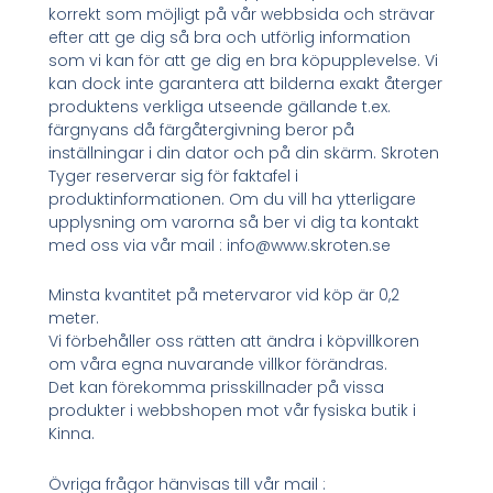
korrekt som möjligt på vår webbsida och strävar
efter att ge dig så bra och utförlig information
som vi kan för att ge dig en bra köpupplevelse. Vi
kan dock inte garantera att bilderna exakt återger
produktens verkliga utseende gällande t.ex.
färgnyans då färgåtergivning beror på
inställningar i din dator och på din skärm. Skroten
Tyger reserverar sig för faktafel i
produktinformationen. Om du vill ha ytterligare
upplysning om varorna så ber vi dig ta kontakt
med oss via vår mail : info@www.skroten.se
Minsta kvantitet på metervaror vid köp är 0,2
meter.
Vi förbehåller oss rätten att ändra i köpvillkoren
om våra egna nuvarande villkor förändras.
Det kan förekomma prisskillnader på vissa
produkter i webbshopen mot vår fysiska butik i
Kinna.
Övriga frågor hänvisas till vår mail :