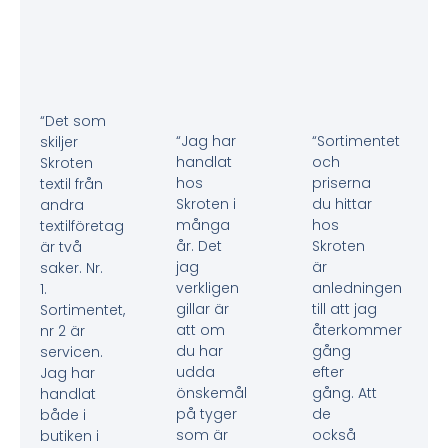
“Det som
“Jag har
“Sortimentet
skiljer
handlat
och
Skroten
hos
priserna
textil från
Skroten i
du hittar
andra
många
hos
textilföretag
år. Det
Skroten
är två
jag
är
saker. Nr.
verkligen
anledningen
1.
gillar är
till att jag
Sortimentet,
att om
återkommer
nr 2 är
du har
gång
servicen.
udda
efter
Jag har
önskemål
gång. Att
handlat
på tyger
de
både i
som är
också
butiken i