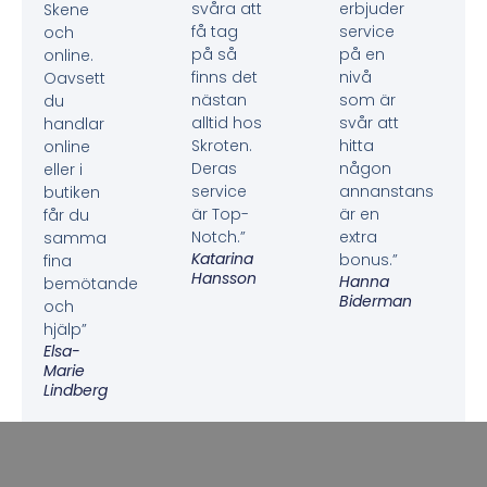
svåra att
erbjuder
Skene
få tag
service
och
på så
på en
online.
finns det
nivå
Oavsett
nästan
som är
du
alltid hos
svår att
handlar
Skroten.
hitta
online
Deras
någon
eller i
service
annanstans
butiken
är Top-
är en
får du
Notch.”
extra
samma
Katarina
bonus.”
fina
Hansson
Hanna
bemötande
Biderman
och
hjälp”
Elsa-
Marie
Lindberg