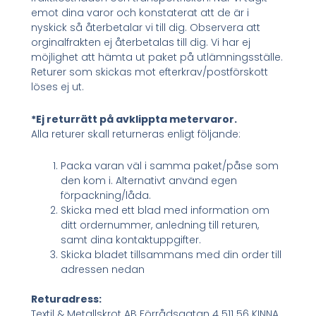
emot dina varor och konstaterat att de är i
nyskick så återbetalar vi till dig. Observera att
orginalfrakten ej återbetalas till dig. Vi har ej
möjlighet att hämta ut paket på utlämningsställe.
Returer som skickas mot efterkrav/postförskott
löses ej ut.
*Ej returrätt på avklippta metervaror.
Alla returer skall returneras enligt följande:
Packa varan väl i samma paket/påse som
den kom i. Alternativt använd egen
förpackning/låda.
Skicka med ett blad med information om
ditt ordernummer, anledning till returen,
samt dina kontaktuppgifter.
Skicka bladet tillsammans med din order till
adressen nedan
Returadress:
Textil & Metallskrot AB Förrådsgatan 4 511 56 KINNA