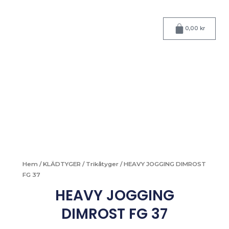
Hoppa
till
Varukorg
innehåll
0,00
kr
Hem
/
KLÄDTYGER
/
Trikåtyger
/ HEAVY JOGGING DIMROST
FG 37
HEAVY JOGGING
DIMROST FG 37