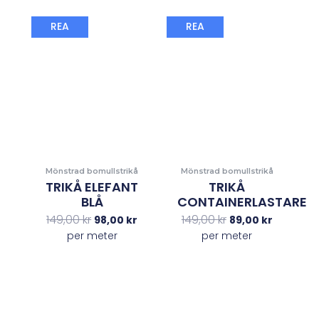
Det
Det
Det
Det
REA
REA
ursprungliga
nuvarande
ursprungliga
nuvaran
priset
priset
priset
priset
var:
är:
var:
är:
149,00 kr.
98,00 kr.
149,00 kr.
89,00 kr.
Mönstrad bomullstrikå
Mönstrad bomullstrikå
TRIKÅ ELEFANT
TRIKÅ
BLÅ
CONTAINERLASTARE
149,00
kr
149,00
kr
98,00
kr
89,00
kr
per meter
per meter