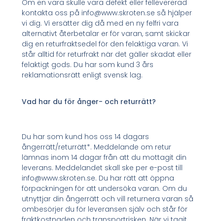
Om en vara skulle vara defekt eller fellevererad
kontakta oss på info@www.skroten.se så hjälper
vi dig. Vi ersätter dig då med en ny felfri vara
alternativt återbetalar er för varan, samt skickar
dig en returfraktsedel för den felaktiga varan. Vi
står alltid för returfrakt när det gäller skadat eller
felaktigt gods. Du har som kund 3 års
reklamationsrätt enligt svensk lag.
Vad har du för ånger- och returrätt?
Du har som kund hos oss 14 dagars
ångerrätt/returrätt*. Meddelande om retur
lämnas inom 14 dagar från att du mottagit din
leverans. Meddelandet skall ske per e-post till
info@www.skroten.se. Du har rätt att öppna
förpackningen för att undersöka varan. Om du
utnyttjar din ångerrätt och vill returnera varan så
ombesörjer du för leveransen själv och står för
fraktkostnaden och transportrisken. När vi tagit