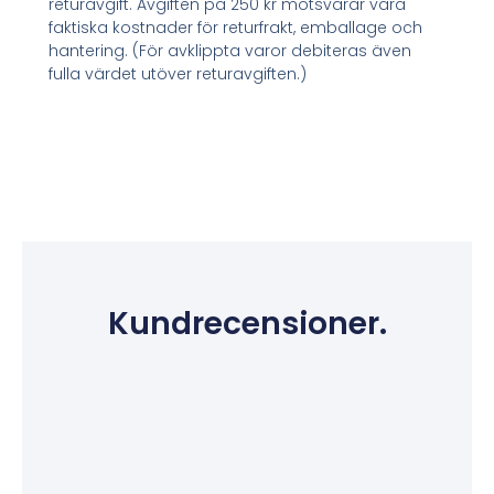
returavgift. Avgiften på 250 kr motsvarar våra
faktiska kostnader för returfrakt, emballage och
hantering. (För avklippta varor debiteras även
fulla värdet utöver returavgiften.)
Kundrecensioner.