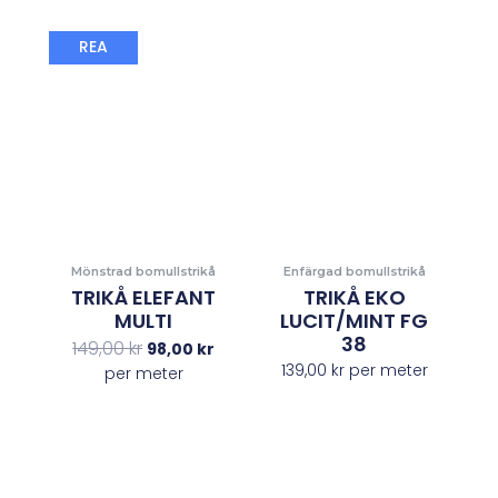
Det
Det
REA
ursprungliga
nuvarande
priset
priset
var:
är:
149,00 kr.
98,00 kr.
Mönstrad bomullstrikå
Enfärgad bomullstrikå
TRIKÅ ELEFANT
TRIKÅ EKO
MULTI
LUCIT/MINT FG
38
149,00
kr
98,00
kr
139,00
kr
per meter
per meter