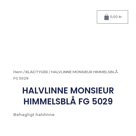
Hoppa
till
Varukorg
innehåll
0,00
kr
Hem
/
KLÄDTYGER
/ HALVLINNE MONSIEUR HIMMELSBLÅ
FG 5029
HALVLINNE MONSIEUR
HIMMELSBLÅ FG 5029
Behagligt halvlinne