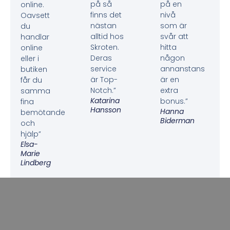
på så
på en
online.
finns det
nivå
Oavsett
nästan
som är
du
alltid hos
svår att
handlar
Skroten.
hitta
online
Deras
någon
eller i
service
annanstans
butiken
är Top-
är en
får du
Notch.”
extra
samma
Katarina
bonus.”
fina
Hansson
Hanna
bemötande
Biderman
och
hjälp”
Elsa-
Marie
Lindberg