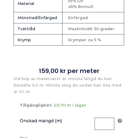
55% Lin
Material
45% Bomull
Mönstrad/Enfärgad
Enfärgad
Tvättråd
Maskintvätt 30 grader
Krymp
Krymper ca 5 %
159,00
kr
per meter
Vid köp av metervaror är minsta längd du kan
beställa 0,2 m. Minsta steg du sedan kan öka med
är 0,1 m.
Tillgänglighet:
20,70 m i lager
Önskad mängd (m)