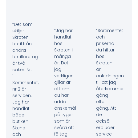
“Det som
“Jag har
“Sortimentet
skiljer
handlat
och
Skroten
hos
priserna
textil från
Skroten i
du hittar
andra
många
hos
textilföretag
år. Det
Skroten
är två
jag
är
saker. Nr.
verkligen
anledningen
1.
gillar är
till att jag
Sortimentet,
att om
återkommer
nr 2 är
du har
gång
servicen.
udda
efter
Jag har
önskemål
gång. Att
handlat
på tyger
de
både i
som är
också
butiken i
svåra att
erbjuder
Skene
få tag
service
och