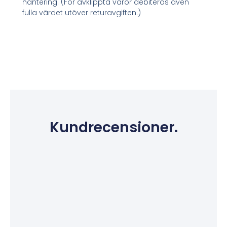
hantering. (För avklippta varor debiteras även
fulla värdet utöver returavgiften.)
Kundrecensioner.