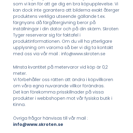
som vi kan för att ge dig en bra köpupplevelse. Vi
kan dock inte garantera att bilderna exakt återger
produktens verkliga utseende gällande t.ex.
färgnyans då färgåtergivning beror på
inställningar i din dator och på din skärm. Skroten
Tyger reserverar sig för faktafel i
produktinformationen. Om du vill ha ytterligare
upplysning om varorna så ber vi dig ta kontakt
med oss via vår mail : info@www.skroten.se
Minsta kvantitet på metervaror vid köp är 0,2
meter.
Vi förbehåller oss rätten att ändra i köpvillkoren
om våra egna nuvarande villkor förändras.
Det kan förekomma prisskillnader på vissa
produkter i webbshopen mot vår fysiska butik i
Kinna.
Övriga frågor hänvisas till vår mail :
info@www.skroten.se