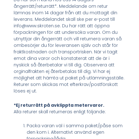
ångerrätt/returrätt*. Meddelande om retur
lämnas inom 14 dagar från att du mottagit din
leverans. Meddelandet skall ske per e-post till
info@www.skroten.se. Du har rätt att öppna
förpackningen för att undersöka varan. Om du
utnyttjar din ångerrätt och vill returnera varan så
ombesörjer du för leveransen själv och står för
fraktkostnaden och transportrisken. När vi tagit
emot dina varor och konstaterat att de är i
nyskick så återbetalar vi till dig. Observera att
orginalfrakten ej återbetalas till dig. Vi har ej
möjlighet att hämta ut paket på utlämningsställe.
Returer som skickas mot efterkrav/postförskott
löses ej ut.
*Ej returrätt på avklippta metervaror.
Alla returer skall returneras enligt följande:
Packa varan väl i samma paket/påse som
den kom i. Alternativt använd egen
förpackning/låda.