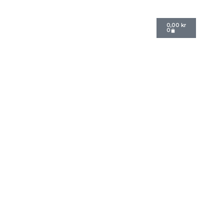
Hoppa
till
Varukorg
0,00
kr
innehåll
0