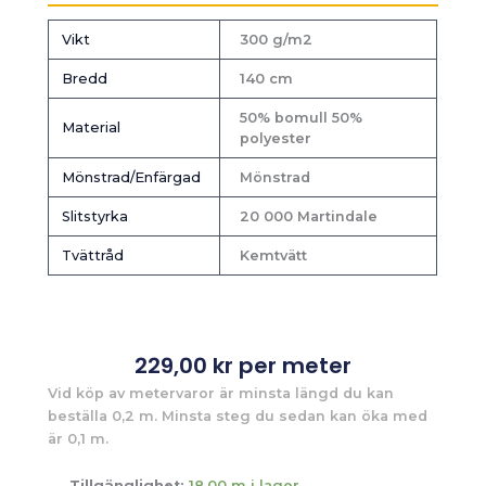
Vikt
300 g/m2
Bredd
140 cm
50% bomull 50%
Material
polyester
Mönstrad/Enfärgad
Mönstrad
Slitstyrka
20 000 Martindale
Tvättråd
Kemtvätt
229,00
kr
per meter
Vid köp av metervaror är minsta längd du kan
beställa 0,2 m. Minsta steg du sedan kan öka med
är 0,1 m.
Tillgänglighet:
18,00 m i lager