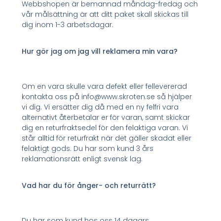
Webbshopen är bemannad måndag-fredag och
vår målsättning är att ditt paket skall skickas till
dig inom 1-3 arbetsdagar.
Hur gör jag om jag vill reklamera min vara?
Om en vara skulle vara defekt eller fellevererad
kontakta oss på info@www.skroten.se så hjälper
vi dig. Vi ersätter dig då med en ny felfri vara
alternativt återbetalar er för varan, samt skickar
dig en returfraktsedel för den felaktiga varan. Vi
står alltid för returfrakt när det gäller skadat eller
felaktigt gods. Du har som kund 3 års
reklamationsrätt enligt svensk lag.
Vad har du för ånger- och returrätt?
Du har som kund hos oss 14 dagars