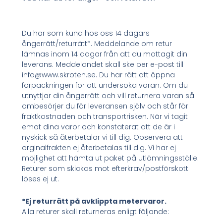
Du har som kund hos oss 14 dagars
ångerrätt/returrätt*. Meddelande om retur
lämnas inom 14 dagar från att du mottagit din
leverans. Meddelandet skall ske per e-post till
info@www.skroten.se. Du har rätt att öppna
förpackningen för att undersöka varan. Om du
utnyttjar din ångerrätt och vill returnera varan så
ombesörjer du för leveransen själv och står för
fraktkostnaden och transportrisken. När vi tagit
emot dina varor och konstaterat att de är i
nyskick så återbetalar vi till dig. Observera att
orginalfrakten ej återbetalas till dig. Vi har ej
möjlighet att hämta ut paket på utlämningsställe.
Returer som skickas mot efterkrav/postförskott
löses ej ut.
*Ej returrätt på avklippta metervaror.
Alla returer skall returneras enligt följande: