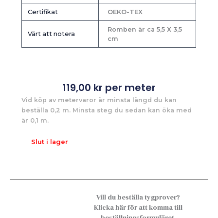
Certifikat
OEKO-TEX
Romben är ca 5,5 X 3,5
Värt att notera
cm
119,00
kr
per meter
Vid köp av metervaror är minsta längd du kan
beställa 0,2 m. Minsta steg du sedan kan öka med
är 0,1 m.
Slut i lager
Vill du beställa tygprover?
Klicka här för att komma till
beställningsformuläret.