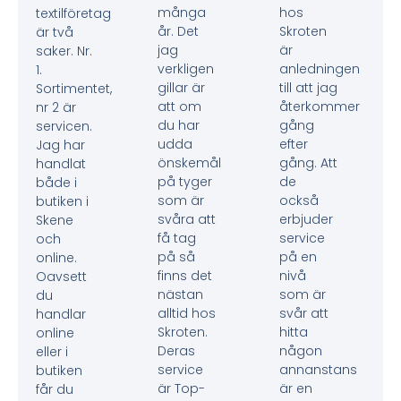
många
hos
textilföretag
år. Det
Skroten
är två
jag
är
saker. Nr.
verkligen
anledningen
1.
gillar är
till att jag
Sortimentet,
att om
återkommer
nr 2 är
du har
gång
servicen.
udda
efter
Jag har
önskemål
gång. Att
handlat
på tyger
de
både i
som är
också
butiken i
svåra att
erbjuder
Skene
få tag
service
och
på så
på en
online.
finns det
nivå
Oavsett
nästan
som är
du
alltid hos
svår att
handlar
Skroten.
hitta
online
Deras
någon
eller i
service
annanstans
butiken
är Top-
är en
får du