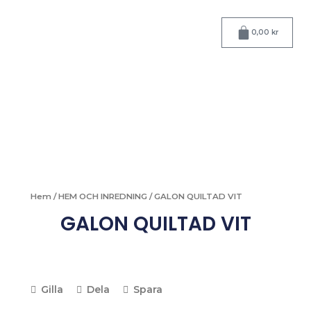
Hoppa
till
Varukorg
0,00
kr
innehåll
Hem
/
HEM OCH INREDNING
/ GALON QUILTAD VIT
GALON QUILTAD VIT
Gilla
Dela
Spara