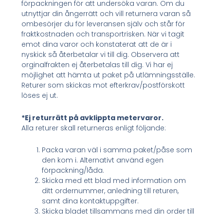
förpackningen för att undersöka varan. Om du
utnyttjar din ångerrätt och vill returnera varan så
ombesörjer du för leveransen själv och står för
fraktkostnaden och transportrisken. När vi tagit
emot dina varor och konstaterat att de är i
nyskick så återbetalar vi till dig. Observera att
orginalfrakten ej återbetalas till dig. Vi har ej
möjlighet att hämta ut paket på utlämningsställe.
Returer som skickas mot efterkrav/postförskott
löses ej ut.
*Ej returrätt på avklippta metervaror.
Alla returer skall returneras enligt följande:
Packa varan väl i samma paket/påse som
den kom i. Alternativt använd egen
förpackning/låda.
Skicka med ett blad med information om
ditt ordernummer, anledning till returen,
samt dina kontaktuppgifter.
Skicka bladet tillsammans med din order till