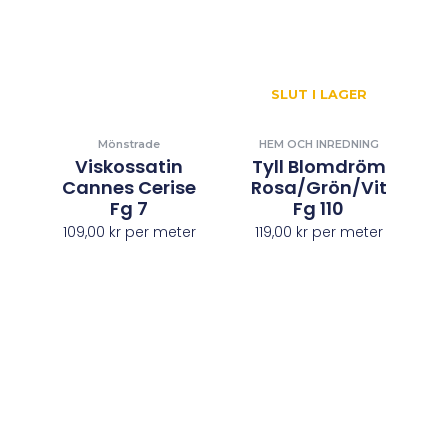
SLUT I LAGER
Mönstrade
HEM OCH INREDNING
Viskossatin
Tyll Blomdröm
Cannes Cerise
Rosa/grön/vit
Fg 7
Fg 110
109,00
kr
per meter
119,00
kr
per meter