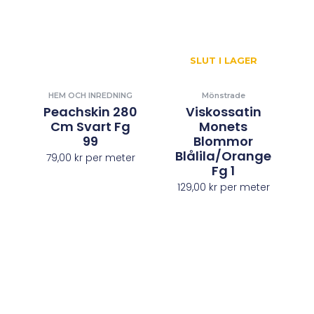
SLUT I LAGER
HEM OCH INREDNING
Mönstrade
Peachskin 280
Viskossatin
Cm Svart Fg
Monets
99
Blommor
Blålila/orange
79,00
kr
per meter
Fg 1
129,00
kr
per meter