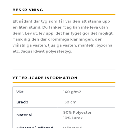
BESKRIVNING
Ett sådant där tyg som får världen att stanna upp
en liten stund. Du tänker ”Jag kan inte leva utan
den!”. Lev ut, lev upp, det här tyget gör det möjligt.
Tänk dig den där drömmiga klänningen, den
vrålstiliga västen, tjusiga västen, manteln, byxorna
etc. Jaquardvävt polyestertyg.
YTTERLIGARE INFORMATION
Vikt
140 g/m2
Bredd
150 cm
90% Polyester
Material
10% Lurex