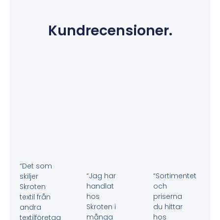
Kundrecensioner.
“Det som
“Jag har
“Sortimentet
skiljer
handlat
och
Skroten
hos
priserna
textil från
Skroten i
du hittar
andra
många
hos
textilföretag