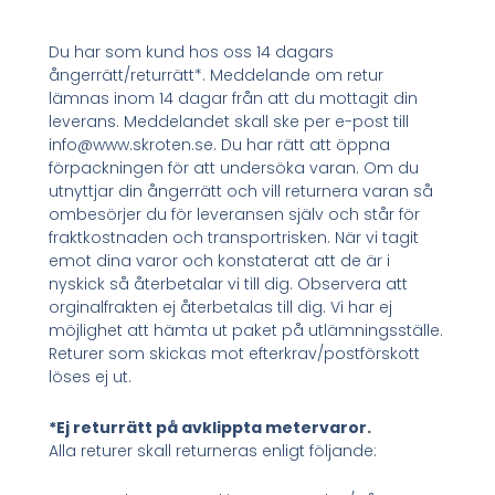
Du har som kund hos oss 14 dagars
ångerrätt/returrätt*. Meddelande om retur
lämnas inom 14 dagar från att du mottagit din
leverans. Meddelandet skall ske per e-post till
info@www.skroten.se. Du har rätt att öppna
förpackningen för att undersöka varan. Om du
utnyttjar din ångerrätt och vill returnera varan så
ombesörjer du för leveransen själv och står för
fraktkostnaden och transportrisken. När vi tagit
emot dina varor och konstaterat att de är i
nyskick så återbetalar vi till dig. Observera att
orginalfrakten ej återbetalas till dig. Vi har ej
möjlighet att hämta ut paket på utlämningsställe.
Returer som skickas mot efterkrav/postförskott
löses ej ut.
*Ej returrätt på avklippta metervaror.
Alla returer skall returneras enligt följande: