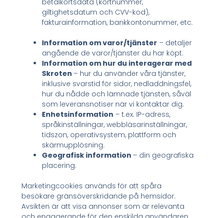
betalkortsdata (kortnummer,
giltighetsdatum och CVV-kod),
fakturainformation, bankkontonummer, etc.
Information om varor/tjänster
– detaljer
angående de varor/tjänster du har köpt.
Information om hur du interagerar med
Skroten
– hur du använder våra tjänster,
inklusive svarstid för sidor, nedladdningsfel,
hur du nådde och lämnade tjänsten, såväl
som leveransnotiser när vi kontaktar dig.
Enhetsinformation
– t.ex. IP-adress,
språkinställningar, webbläsarinställningar,
tidszon, operativsystem, plattform och
skärmupplösning.
Geografisk information
– din geografiska
placering.
Marketingcookies används för att spåra
besökare gränsöverskridande på hemsidor.
Avsikten är att visa annonser som är relevanta
och engagerande för den enskilda användaren