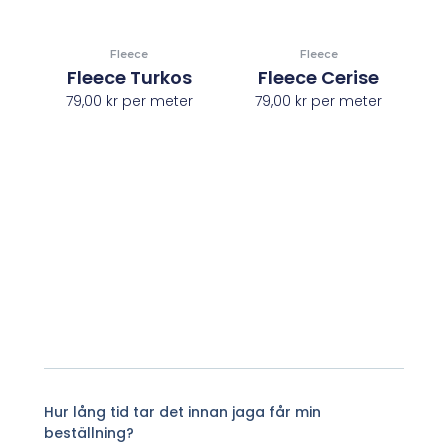
Fleece
Fleece
Fleece Turkos
Fleece Cerise
79,00
kr
per meter
79,00
kr
per meter
Hur lång tid tar det innan jaga får min
beställning?