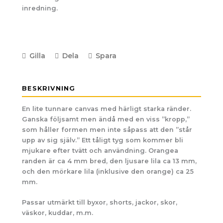
inredning.
Gilla
Dela
Spara
BESKRIVNING
En lite tunnare canvas med härligt starka ränder.
Ganska följsamt men ändå med en viss ”kropp,”
som håller formen men inte såpass att den ”står
upp av sig själv.” Ett tåligt tyg som kommer bli
mjukare efter tvätt och användning. Orangea
randen är ca 4 mm bred, den ljusare lila ca 13 mm,
och den mörkare lila (inklusive den orange) ca 25
mm.
Passar utmärkt till byxor, shorts, jackor, skor,
väskor, kuddar, m.m.