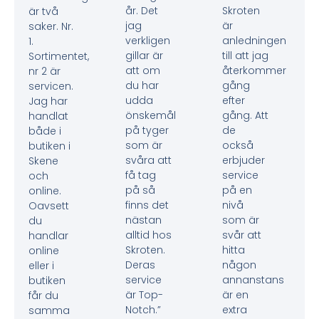
år. Det
Skroten
är två
jag
är
saker. Nr.
verkligen
anledningen
1.
gillar är
till att jag
Sortimentet,
att om
återkommer
nr 2 är
du har
gång
servicen.
udda
efter
Jag har
önskemål
gång. Att
handlat
på tyger
de
både i
som är
också
butiken i
svåra att
erbjuder
Skene
få tag
service
och
på så
på en
online.
finns det
nivå
Oavsett
nästan
som är
du
alltid hos
svår att
handlar
Skroten.
hitta
online
Deras
någon
eller i
service
annanstans
butiken
är Top-
är en
får du
Notch.”
extra
samma