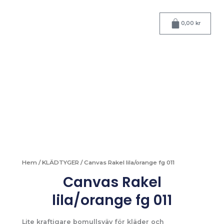
Hoppa
till
Varukorg
0,00
kr
innehåll
Hem
/
KLÄDTYGER
/ Canvas Rakel lila/orange fg 011
Canvas Rakel
lila/orange fg 011
Lite kraftigare bomullsväv för kläder och