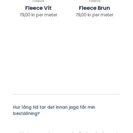
Fleece
Fleece
Fleece Vit
Fleece Brun
79,00
kr
per meter
79,00
kr
per meter
Hur lång tid tar det innan jaga får min
beställning?