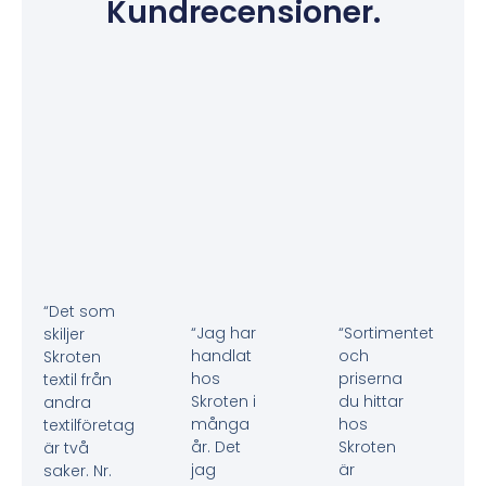
Kundrecensioner.
“Det som
“Jag har
“Sortimentet
skiljer
handlat
och
Skroten
hos
priserna
textil från
Skroten i
du hittar
andra
många
hos
textilföretag
år. Det
Skroten
är två
jag
är
saker. Nr.