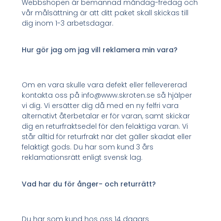
Webbshopen är bemannad måndag-fredag och
vår målsättning är att ditt paket skall skickas till
dig inom 1-3 arbetsdagar.
Hur gör jag om jag vill reklamera min vara?
Om en vara skulle vara defekt eller fellevererad
kontakta oss på info@www.skroten.se så hjälper
vi dig. Vi ersätter dig då med en ny felfri vara
alternativt återbetalar er för varan, samt skickar
dig en returfraktsedel för den felaktiga varan. Vi
står alltid för returfrakt när det gäller skadat eller
felaktigt gods. Du har som kund 3 års
reklamationsrätt enligt svensk lag.
Vad har du för ånger- och returrätt?
Du har som kund hos oss 14 dagars