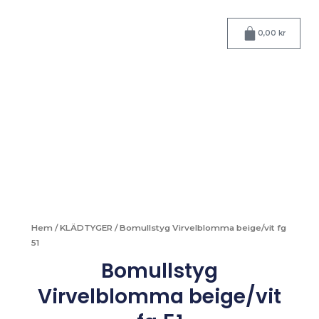
Hoppa
till
Varukorg
0,00
kr
innehåll
Hem
/
KLÄDTYGER
/ Bomullstyg Virvelblomma beige/vit fg
51
Bomullstyg
Virvelblomma beige/vit