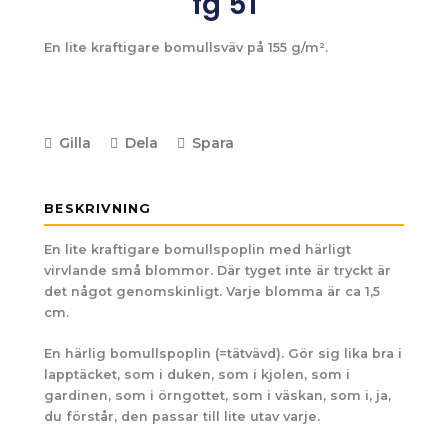
fg 51
En lite kraftigare bomullsväv på 155 g/m².
Gilla
Dela
Spara
BESKRIVNING
En lite kraftigare bomullspoplin med härligt
virvlande små blommor. Där tyget inte är tryckt är
det något genomskinligt. Varje blomma är ca 1,5
cm.
En härlig bomullspoplin (=tätvävd). Gör sig lika bra i
lapptäcket, som i duken, som i kjolen, som i
gardinen, som i örngottet, som i väskan, som i, ja,
du förstår, den passar till lite utav varje.