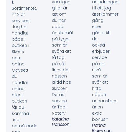
verkligen
anledningen
1.
gillar är
till att jag
Sortimentet,
att om
återkommer
nr 2 är
du har
gång
servicen.
udda
efter
Jag har
önskemål
gång. Att
handlat
på tyger
de
både i
som är
också
butiken i
svåra att
erbjuder
Skene
få tag
service
och
på så
på en
online.
finns det
nivå
Oavsett
nästan
som är
du
alltid hos
svår att
handlar
Skroten.
hitta
online
Deras
någon
eller i
service
annanstans
butiken
är Top-
är en
får du
Notch.”
extra
samma
Katarina
bonus.”
fina
Hansson
Hanna
bemötande
Biderman