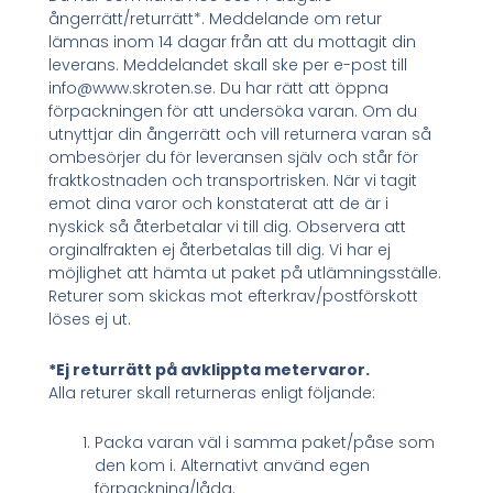
ångerrätt/returrätt*. Meddelande om retur
lämnas inom 14 dagar från att du mottagit din
leverans. Meddelandet skall ske per e-post till
info@www.skroten.se. Du har rätt att öppna
förpackningen för att undersöka varan. Om du
utnyttjar din ångerrätt och vill returnera varan så
ombesörjer du för leveransen själv och står för
fraktkostnaden och transportrisken. När vi tagit
emot dina varor och konstaterat att de är i
nyskick så återbetalar vi till dig. Observera att
orginalfrakten ej återbetalas till dig. Vi har ej
möjlighet att hämta ut paket på utlämningsställe.
Returer som skickas mot efterkrav/postförskott
löses ej ut.
*Ej returrätt på avklippta metervaror.
Alla returer skall returneras enligt följande:
Packa varan väl i samma paket/påse som
den kom i. Alternativt använd egen
förpackning/låda.