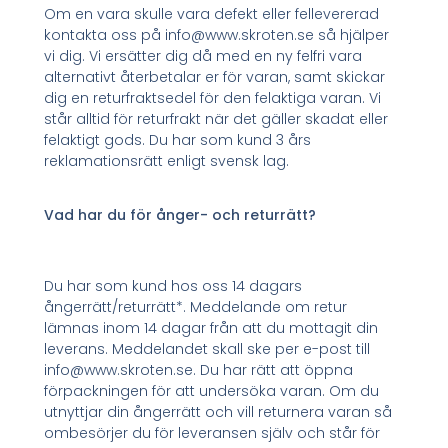
Om en vara skulle vara defekt eller fellevererad
kontakta oss på info@www.skroten.se så hjälper
vi dig. Vi ersätter dig då med en ny felfri vara
alternativt återbetalar er för varan, samt skickar
dig en returfraktsedel för den felaktiga varan. Vi
står alltid för returfrakt när det gäller skadat eller
felaktigt gods. Du har som kund 3 års
reklamationsrätt enligt svensk lag.
Vad har du för ånger- och returrätt?
Du har som kund hos oss 14 dagars
ångerrätt/returrätt*. Meddelande om retur
lämnas inom 14 dagar från att du mottagit din
leverans. Meddelandet skall ske per e-post till
info@www.skroten.se. Du har rätt att öppna
förpackningen för att undersöka varan. Om du
utnyttjar din ångerrätt och vill returnera varan så
ombesörjer du för leveransen själv och står för