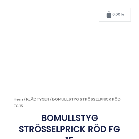
Hoppa
till
Varukorg
0,00
kr
innehåll
Hem
/
KLÄDTYGER
/ BOMULLSTYG STRÖSSELPRICK RÖD
FG 15
BOMULLSTYG
STRÖSSELPRICK RÖD FG