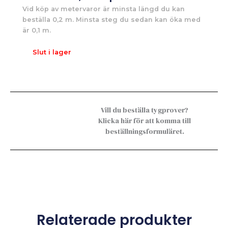
Vid köp av metervaror är minsta längd du kan
beställa 0,2 m. Minsta steg du sedan kan öka med
är 0,1 m.
Slut i lager
Vill du beställa tygprover?
Klicka här för att komma till
beställningsformuläret.
Relaterade produkter