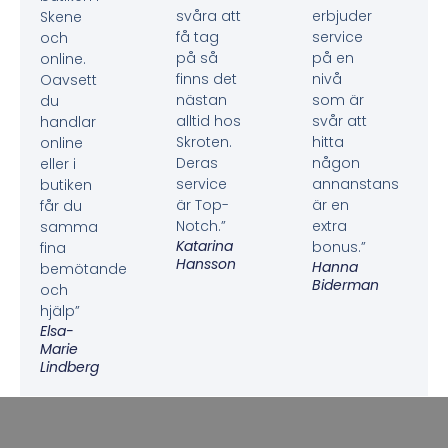
svåra att
erbjuder
Skene
få tag
service
och
på så
på en
online.
finns det
nivå
Oavsett
nästan
som är
du
alltid hos
svår att
handlar
Skroten.
hitta
online
Deras
någon
eller i
service
annanstans
butiken
är Top-
är en
får du
Notch.”
extra
samma
Katarina
bonus.”
fina
Hansson
Hanna
bemötande
Biderman
och
hjälp”
Elsa-
Marie
Lindberg