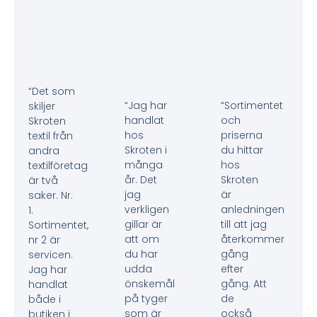
“Det som
“Jag har
“Sortimentet
skiljer
handlat
och
Skroten
hos
priserna
textil från
Skroten i
du hittar
andra
många
hos
textilföretag
år. Det
Skroten
är två
jag
är
saker. Nr.
verkligen
anledningen
1.
gillar är
till att jag
Sortimentet,
att om
återkommer
nr 2 är
du har
gång
servicen.
udda
efter
Jag har
önskemål
gång. Att
handlat
på tyger
de
både i
som är
också
butiken i