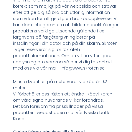
Vi är måna om att visa upp våra produkter så
korrekt som möjligt på vår webbsida och strävar
efter att ge dig så bra och utförlig information
som vi kan för att ge dig en bra köpupplevelse. Vi
kan dock inte garantera att bilderna exakt återger
produktens verkliga utseende gällande t.ex.
färgnyans då färgåtergivning beror på
inställningar i din dator och på din skärm. Skroten
Tyger reserverar sig för faktafel i
produktinformationen. Om du vill ha ytterligare
upplysning om varorna så ber vi dig ta kontakt
med oss via vår mail : info@www.skroten.se
Minsta kvantitet på metervaror vid köp är 0,2
meter.
Vi förbehåller oss rätten att ändra i köpvillkoren
om våra egna nuvarande villkor förändras.
Det kan förekomma prisskillnader på vissa
produkter i webbshopen mot vår fysiska butik i
Kinna.