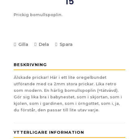
15
Prickig bomullspoplin.
Gilla
Dela
Spara
BESKRIVNING
Älskade prickar! Här i ett lite oregelbundet
utförande med ca 2mm stora prickar. Lika retro
som modern. En härlig bomullspoplin (=tätvävd).
Gör sig lika bra i babynestet, som i skjortan, som i
kjolen, som i gardinen, som i örngottet, som i, ja,
du förstår, den passar till lite utav varje.
YTTERLIGARE INFORMATION