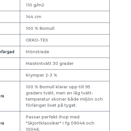
110 g/m2
144 cm
100 % Bomull
OEKO-TEX
färgad
Mönstrade
Maskintvätt 30 grader
Krymper 2-3 %
100 % Bomull klarar upp till 95
graders tvätt, men en låg tvätt-
ra
temperatur skonar både miljön och
förlänger livet på tyget.
Passar perfekt ihop med
ra
"Skjortklassiker" i fg 09046 och
10046.