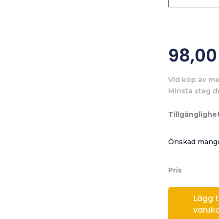
98,0
Vid köp av me
Minsta steg d
Tillgänglighet
Önskad mängd
Pris
Lägg til
varuk