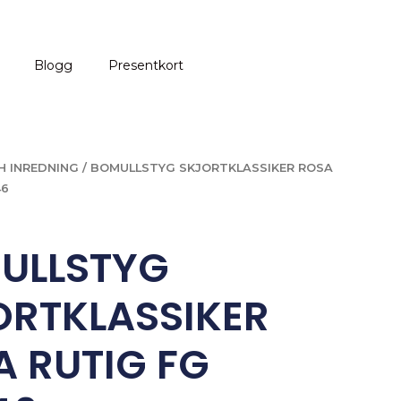
Blogg
Presentkort
H INREDNING
/ BOMULLSTYG SKJORTKLASSIKER ROSA
46
ULLSTYG
ORTKLASSIKER
 RUTIG FG