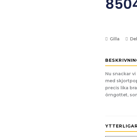
850
Gilla
De
BESKRIVNIN
Nu snackar vi 
med skjortpopl
precis lika br
örngottet, som 
YTTERLIGA