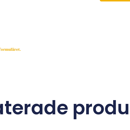
sformuläret.
aterade produ