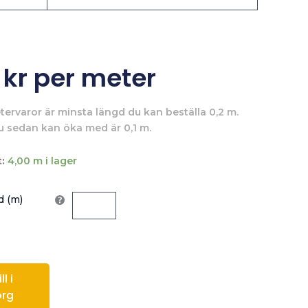
0
kr
per meter
tervaror är minsta längd du kan beställa 0,2 m.
u sedan kan öka med är 0,1 m.
:
4,00 m i lager
 (m)
l i
org