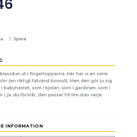
46
la
Spara
G
klassiker ut i fingertopparna. Här har vi en serie
in (en riktigt tätvävd bomull). Men den gör ju sig
a i babynestet, som i kjolen, som i gardinen, som i
i, ja, du förstår, den passar till lite utav varje.
RE INFORMATION