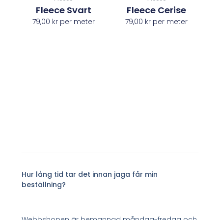
Fleece Svart
Fleece Cerise
79,00
kr
per meter
79,00
kr
per meter
Hur lång tid tar det innan jaga får min
beställning?
Webbshopen är bemannad måndag-fredag och