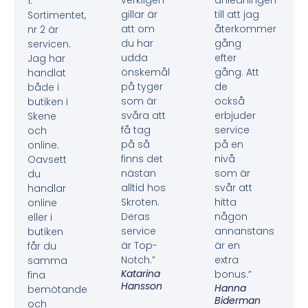
verkligen
anledningen
1.
gillar är
till att jag
Sortimentet,
att om
återkommer
nr 2 är
du har
gång
servicen.
udda
efter
Jag har
önskemål
gång. Att
handlat
på tyger
de
både i
som är
också
butiken i
svåra att
erbjuder
Skene
få tag
service
och
på så
på en
online.
finns det
nivå
Oavsett
nästan
som är
du
alltid hos
svår att
handlar
Skroten.
hitta
online
Deras
någon
eller i
service
annanstans
butiken
är Top-
är en
får du
Notch.”
extra
samma
Katarina
bonus.”
fina
Hansson
Hanna
bemötande
Biderman
och