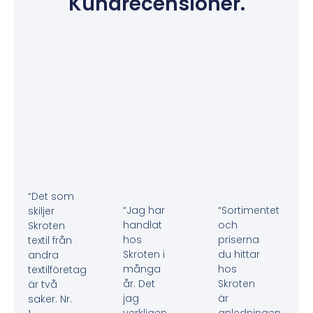
Kundrecensioner.
“Det som
“Jag har
“Sortimentet
skiljer
handlat
och
Skroten
hos
priserna
textil från
Skroten i
du hittar
andra
många
hos
textilföretag
år. Det
Skroten
är två
jag
är
saker. Nr.