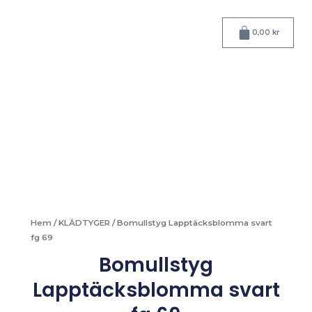
Hoppa
till
Varukorg
0,00
kr
innehåll
Hem
/
KLÄDTYGER
/ Bomullstyg Lapptäcksblomma svart
fg 69
Bomullstyg
Lapptäcksblomma svart