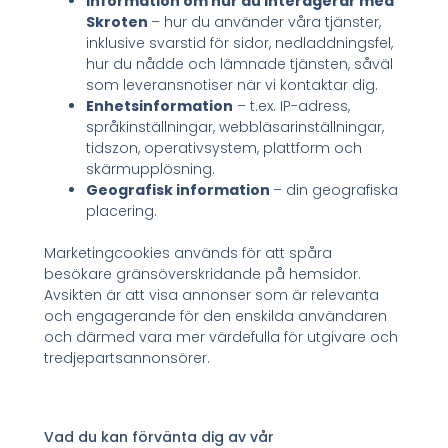
Information om hur du interagerar med
Skroten
– hur du använder våra tjänster,
inklusive svarstid för sidor, nedladdningsfel,
hur du nådde och lämnade tjänsten, såväl
som leveransnotiser när vi kontaktar dig.
Enhetsinformation
– t.ex. IP-adress,
språkinställningar, webbläsarinställningar,
tidszon, operativsystem, plattform och
skärmupplösning.
Geografisk information
– din geografiska
placering.
Marketingcookies används för att spåra
besökare gränsöverskridande på hemsidor.
Avsikten är att visa annonser som är relevanta
och engagerande för den enskilda användaren
och därmed vara mer värdefulla för utgivare och
tredjepartsannonsörer.
Vad du kan förvänta dig av vår