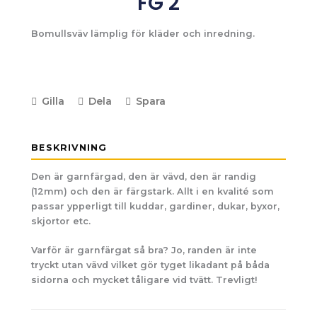
FG 2
Bomullsväv lämplig för kläder och inredning.
Gilla
Dela
Spara
BESKRIVNING
Den är garnfärgad, den är vävd, den är randig
(12mm) och den är färgstark. Allt i en kvalité som
passar ypperligt till kuddar, gardiner, dukar, byxor,
skjortor etc.
Varför är garnfärgat så bra? Jo, randen är inte
tryckt utan vävd vilket gör tyget likadant på båda
sidorna och mycket tåligare vid tvätt. Trevligt!