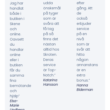
udda
efter
Jag har
önskemål
gång. Att
handlat
på tyger
de
både i
som är
också
butiken i
svåra att
erbjuder
Skene
få tag
service
och
på så
på en
online.
finns det
nivå
Oavsett
nästan
som är
du
alltid hos
svår att
handlar
Skroten.
hitta
online
Deras
någon
eller i
service
annanstans
butiken
är Top-
är en
får du
Notch.”
extra
samma
Katarina
bonus.”
fina
Hansson
Hanna
bemötande
Biderman
och
hjälp”
Elsa-
Marie
Lindberg