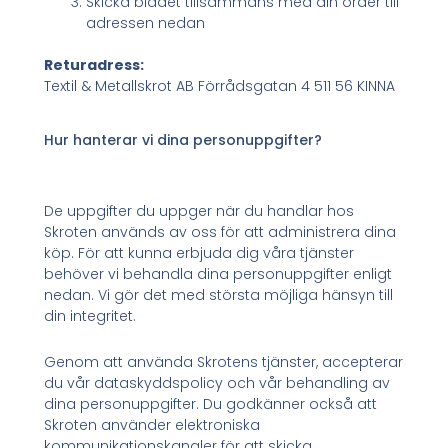
Skicka bladet tillsammans med din order till
adressen nedan
Returadress:
Textil & Metallskrot AB Förrådsgatan 4 511 56 KINNA
Hur hanterar vi dina personuppgifter?
De uppgifter du uppger när du handlar hos
Skroten används av oss för att administrera dina
köp. För att kunna erbjuda dig våra tjänster
behöver vi behandla dina personuppgifter enligt
nedan. Vi gör det med största möjliga hänsyn till
din integritet.
Genom att använda Skrotens tjänster, accepterar
du vår dataskyddspolicy och vår behandling av
dina personuppgifter. Du godkänner också att
Skroten använder elektroniska
kommunikationskanaler för att skicka