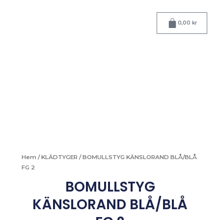
Hoppa
till
Varukorg
0,00
kr
innehåll
Hem
/
KLÄDTYGER
/ BOMULLSTYG KÄNSLORAND BLÅ/BLÅ
FG 2
BOMULLSTYG
KÄNSLORAND BLÅ/BLÅ