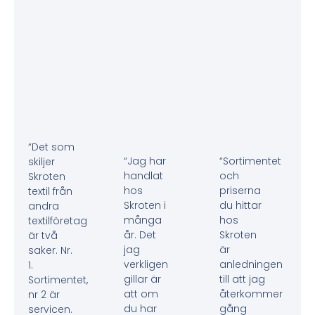
“Det som
“Jag har
“Sortimentet
skiljer
handlat
och
Skroten
hos
priserna
textil från
Skroten i
du hittar
andra
många
hos
textilföretag
år. Det
Skroten
är två
jag
är
saker. Nr.
verkligen
anledningen
1.
gillar är
till att jag
Sortimentet,
att om
återkommer
nr 2 är
du har
gång
servicen.