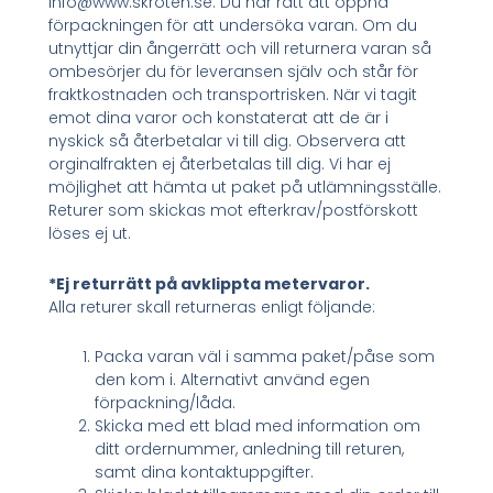
info@www.skroten.se. Du har rätt att öppna
förpackningen för att undersöka varan. Om du
utnyttjar din ångerrätt och vill returnera varan så
ombesörjer du för leveransen själv och står för
fraktkostnaden och transportrisken. När vi tagit
emot dina varor och konstaterat att de är i
nyskick så återbetalar vi till dig. Observera att
orginalfrakten ej återbetalas till dig. Vi har ej
möjlighet att hämta ut paket på utlämningsställe.
Returer som skickas mot efterkrav/postförskott
löses ej ut.
*Ej returrätt på avklippta metervaror.
Alla returer skall returneras enligt följande:
Packa varan väl i samma paket/påse som
den kom i. Alternativt använd egen
förpackning/låda.
Skicka med ett blad med information om
ditt ordernummer, anledning till returen,
samt dina kontaktuppgifter.