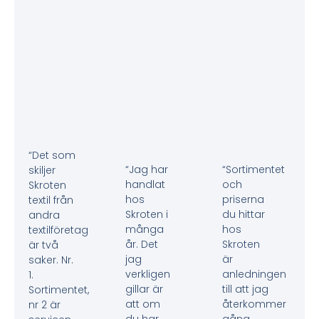
“Det som
“Jag har
“Sortimentet
skiljer
handlat
och
Skroten
hos
priserna
textil från
Skroten i
du hittar
andra
många
hos
textilföretag
år. Det
Skroten
är två
jag
är
saker. Nr.
verkligen
anledningen
1.
gillar är
till att jag
Sortimentet,
att om
återkommer
nr 2 är