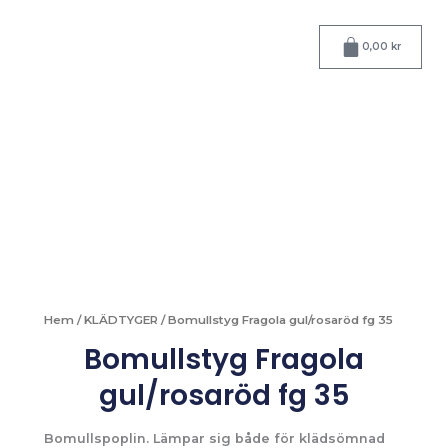
Hoppa
till
Varukorg
0,00
kr
innehåll
Hem
/
KLÄDTYGER
/ Bomullstyg Fragola gul/rosaröd fg 35
Bomullstyg Fragola
gul/rosaröd fg 35
Bomullspoplin. Lämpar sig både för klädsömnad