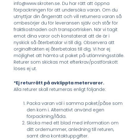
info@www.skroten.se. Du har rätt att öppna
förpackningen för att undersöka varan. Om du
utnyttjar din ångerrätt och vill returnera varan så
ombesörjer du för leveransen själv och står för
fraktkostnaden och transportrisken. När vi tagit
emot dina varor och konstaterat att de är i
nyskick så återbetalar vi till dig. Observera att
orginalfrakten ej återbetalas till dig. Vi har ej
möjlighet att hämta ut paket på utlämningsställe.
Returer som skickas mot efterkrav/postförskott
löses ej ut.
*Ej returrätt på avklippta metervaror.
Alla returer skall returneras enligt följande:
Packa varan väl i samma paket/påse som
den kom i. Alternativt använd egen
förpackning/låda.
Skicka med ett blad med information om
ditt ordernummer, anledning till returen,
samt dina kontaktuppgifter.