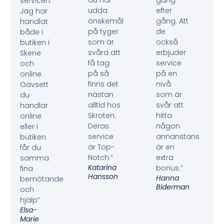
du har
gång
servicen.
udda
efter
Jag har
önskemål
gång. Att
handlat
på tyger
de
både i
som är
också
butiken i
svåra att
erbjuder
Skene
få tag
service
och
på så
på en
online.
finns det
nivå
Oavsett
nästan
som är
du
alltid hos
svår att
handlar
Skroten.
hitta
online
Deras
någon
eller i
service
annanstans
butiken
är Top-
är en
får du
Notch.”
extra
samma
Katarina
bonus.”
fina
Hansson
Hanna
bemötande
Biderman
och
hjälp”
Elsa-
Marie