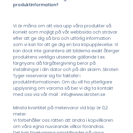
produktinformation?
Vi är måna om att visa upp våra produkter så
korrekt som möjligt på vår webbsida och strävar
efter att ge dig så bra och utförlig information
som vi kan för att ge dig en bra köpupplevelse. Vi
kan dock inte garantera att bilderna exakt återger
produktens verkliga utseende gällande t.ex.
färgnyans då färgåtergivning beror på
inställningar i din dator och på din skärm. Skroten
Tyger reserverar sig för faktafel i
produktinformationen. Om du vill ha ytterligare
upplysning om varorna så ber vi dig ta kontakt
med oss via vår mail : info@www.skroten.se
Minsta kvantitet på metervaror vid köp är 0,2
meter.
Vi förbehåller oss rätten att ändra i köpvillkoren
om våra egna nuvarande villkor förändras.
Det kan förekomma prisskillnader på vissa