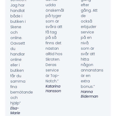
udda
efter
Jag har
önskemål
gång. Att
handlat
på tyger
de
både i
som är
också
butiken i
svåra att
erbjuder
Skene
få tag
service
och
på så
på en
online.
finns det
nivå
Oavsett
nästan
som är
du
alltid hos
svår att
handlar
Skroten.
hitta
online
Deras
någon
eller i
service
annanstans
butiken
är Top-
är en
får du
Notch.”
extra
samma
Katarina
bonus.”
fina
Hansson
Hanna
bemötande
Biderman
och
hjälp”
Elsa-
Marie