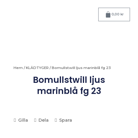
Hoppa
till
Varukorg
0,00
kr
innehåll
Hem
/
KLÄDTYGER
/ Bomullstwill ljus marinblå fg 23
Bomullstwill ljus
marinblå fg 23
Gilla
Dela
Spara