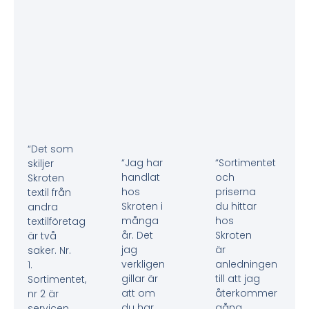
“Det som
“Jag har
“Sortimentet
skiljer
handlat
och
Skroten
hos
priserna
textil från
Skroten i
du hittar
andra
många
hos
textilföretag
år. Det
Skroten
är två
jag
är
saker. Nr.
verkligen
anledningen
1.
gillar är
till att jag
Sortimentet,
att om
återkommer
nr 2 är
du har
gång
servicen.