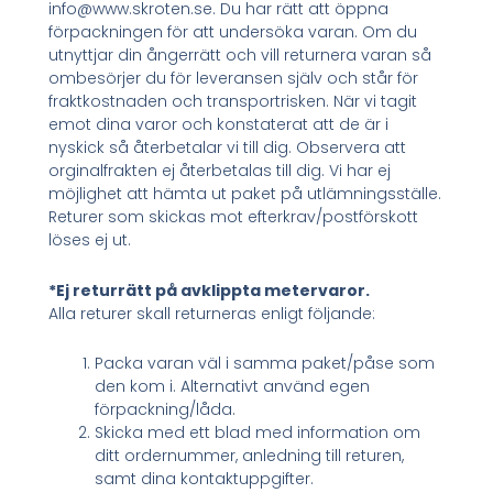
info@www.skroten.se. Du har rätt att öppna
förpackningen för att undersöka varan. Om du
utnyttjar din ångerrätt och vill returnera varan så
ombesörjer du för leveransen själv och står för
fraktkostnaden och transportrisken. När vi tagit
emot dina varor och konstaterat att de är i
nyskick så återbetalar vi till dig. Observera att
orginalfrakten ej återbetalas till dig. Vi har ej
möjlighet att hämta ut paket på utlämningsställe.
Returer som skickas mot efterkrav/postförskott
löses ej ut.
*Ej returrätt på avklippta metervaror.
Alla returer skall returneras enligt följande:
Packa varan väl i samma paket/påse som
den kom i. Alternativt använd egen
förpackning/låda.
Skicka med ett blad med information om
ditt ordernummer, anledning till returen,
samt dina kontaktuppgifter.