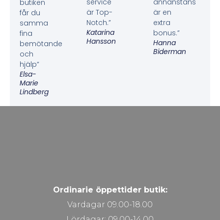
service
annanstans
butiken
är Top-
är en
får du
Notch.”
extra
samma
Katarina
bonus.”
fina
Hansson
Hanna
bemötande
Biderman
och
hjälp”
Elsa-
Marie
Lindberg
Ordinarie öppettider butik:
Vardagar 09.00-18.00
Lördagar: 09.00-14.00