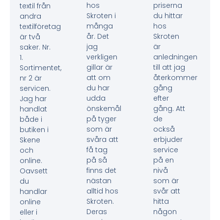
hos
priserna
textil från
Skroten i
du hittar
andra
många
hos
textilföretag
år. Det
Skroten
är två
jag
är
saker. Nr.
verkligen
anledningen
1.
gillar är
till att jag
Sortimentet,
att om
återkommer
nr 2 är
du har
gång
servicen.
udda
efter
Jag har
önskemål
gång. Att
handlat
på tyger
de
både i
som är
också
butiken i
svåra att
erbjuder
Skene
få tag
service
och
på så
på en
online.
finns det
nivå
Oavsett
nästan
som är
du
alltid hos
svår att
handlar
Skroten.
hitta
online
Deras
någon
eller i