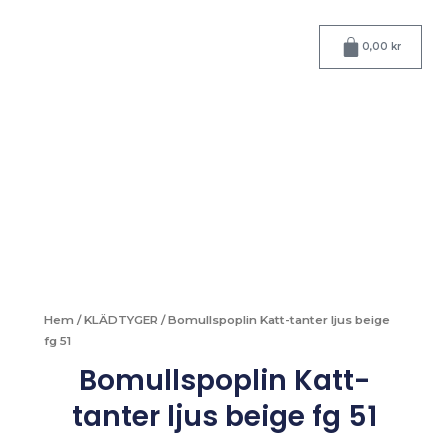
Hoppa
till
Varukorg
0,00
kr
innehåll
Hem
/
KLÄDTYGER
/ Bomullspoplin Katt-tanter ljus beige
fg 51
Bomullspoplin Katt-
tanter ljus beige fg 51