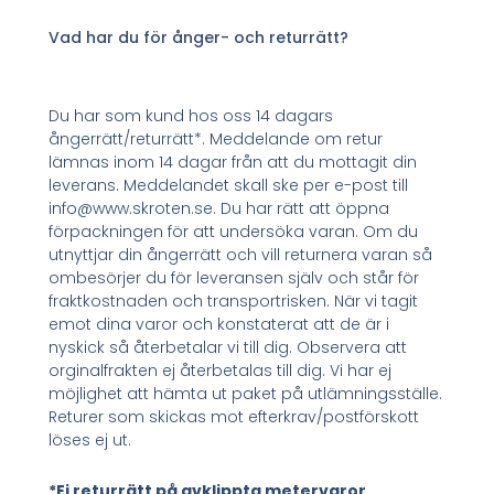
Vad har du för ånger- och returrätt?
Du har som kund hos oss 14 dagars
ångerrätt/returrätt*. Meddelande om retur
lämnas inom 14 dagar från att du mottagit din
leverans. Meddelandet skall ske per e-post till
info@www.skroten.se. Du har rätt att öppna
förpackningen för att undersöka varan. Om du
utnyttjar din ångerrätt och vill returnera varan så
ombesörjer du för leveransen själv och står för
fraktkostnaden och transportrisken. När vi tagit
emot dina varor och konstaterat att de är i
nyskick så återbetalar vi till dig. Observera att
orginalfrakten ej återbetalas till dig. Vi har ej
möjlighet att hämta ut paket på utlämningsställe.
Returer som skickas mot efterkrav/postförskott
löses ej ut.
*Ej returrätt på avklippta metervaror.