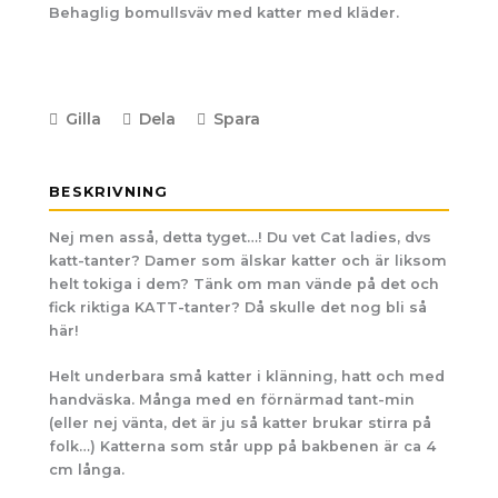
Behaglig bomullsväv med katter med kläder.
Gilla
Dela
Spara
BESKRIVNING
Nej men asså, detta tyget…! Du vet Cat ladies, dvs
katt-tanter? Damer som älskar katter och är liksom
helt tokiga i dem? Tänk om man vände på det och
fick riktiga KATT-tanter? Då skulle det nog bli så
här!
Helt underbara små katter i klänning, hatt och med
handväska. Många med en förnärmad tant-min
(eller nej vänta, det är ju så katter brukar stirra på
folk…) Katterna som står upp på bakbenen är ca 4
cm långa.