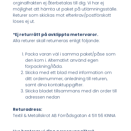
orginalfrakten ej återbetalas till dig. Vi har ej
möjlighet att hämta ut paket på utlämningsställe.
Returer som skickas mot efterkrav/postförskott
löses ej ut.
*Ej returrätt på avklippta metervaror.
Alla returer skall returneras enligt följande:
Packa varan väl i samma paket/påse som
den kom i. Alternativt använd egen
förpackning/låda.
Skicka med ett blad med information om
ditt ordernummer, anledning till returen,
samt dina kontaktuppgifter.
Skicka bladet tillsammans med din order till
adressen nedan
Returadress:
Textil & Metallskrot AB Förrådsgatan 4 511 56 KINNA