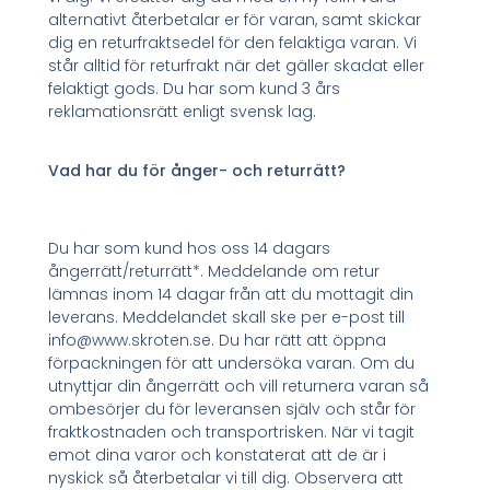
alternativt återbetalar er för varan, samt skickar
dig en returfraktsedel för den felaktiga varan. Vi
står alltid för returfrakt när det gäller skadat eller
felaktigt gods. Du har som kund 3 års
reklamationsrätt enligt svensk lag.
Vad har du för ånger- och returrätt?
Du har som kund hos oss 14 dagars
ångerrätt/returrätt*. Meddelande om retur
lämnas inom 14 dagar från att du mottagit din
leverans. Meddelandet skall ske per e-post till
info@www.skroten.se. Du har rätt att öppna
förpackningen för att undersöka varan. Om du
utnyttjar din ångerrätt och vill returnera varan så
ombesörjer du för leveransen själv och står för
fraktkostnaden och transportrisken. När vi tagit
emot dina varor och konstaterat att de är i
nyskick så återbetalar vi till dig. Observera att