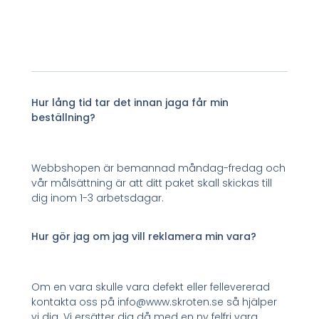
Hur lång tid tar det innan jaga får min
beställning?
Webbshopen är bemannad måndag-fredag och
vår målsättning är att ditt paket skall skickas till
dig inom 1-3 arbetsdagar.
Hur gör jag om jag vill reklamera min vara?
Om en vara skulle vara defekt eller fellevererad
kontakta oss på info@www.skroten.se så hjälper
vi dig. Vi ersätter dig då med en ny felfri vara