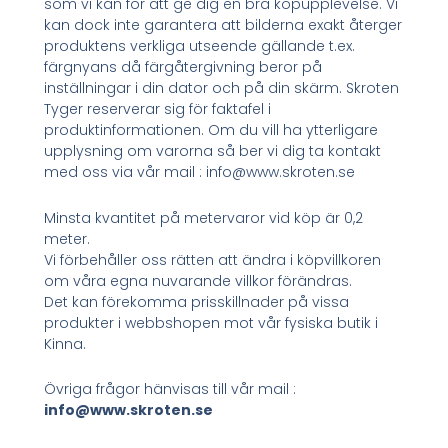
som vi kan för att ge dig en bra köpupplevelse. Vi
kan dock inte garantera att bilderna exakt återger
produktens verkliga utseende gällande t.ex.
färgnyans då färgåtergivning beror på
inställningar i din dator och på din skärm. Skroten
Tyger reserverar sig för faktafel i
produktinformationen. Om du vill ha ytterligare
upplysning om varorna så ber vi dig ta kontakt
med oss via vår mail : info@www.skroten.se
Minsta kvantitet på metervaror vid köp är 0,2
meter.
Vi förbehåller oss rätten att ändra i köpvillkoren
om våra egna nuvarande villkor förändras.
Det kan förekomma prisskillnader på vissa
produkter i webbshopen mot vår fysiska butik i
Kinna.
Övriga frågor hänvisas till vår mail :
info@www.skroten.se