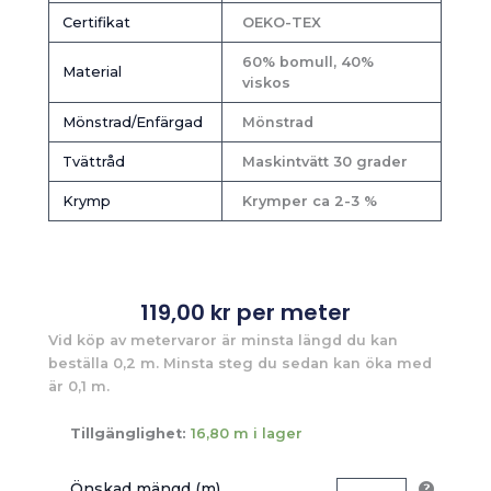
Certifikat
OEKO-TEX
60% bomull, 40%
Material
viskos
Mönstrad/Enfärgad
Mönstrad
Tvättråd
Maskintvätt 30 grader
Krymp
Krymper ca 2-3 %
119,00
kr
per meter
Vid köp av metervaror är minsta längd du kan
beställa 0,2 m. Minsta steg du sedan kan öka med
är 0,1 m.
Tillgänglighet:
16,80 m i lager
Önskad mängd (m)