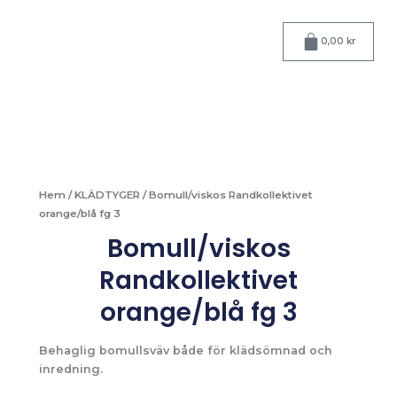
Hoppa
till
Varukorg
0,00
kr
innehåll
Hem
/
KLÄDTYGER
/ Bomull/viskos Randkollektivet
orange/blå fg 3
Bomull/viskos
Randkollektivet
orange/blå fg 3
Behaglig bomullsväv både för klädsömnad och
inredning.