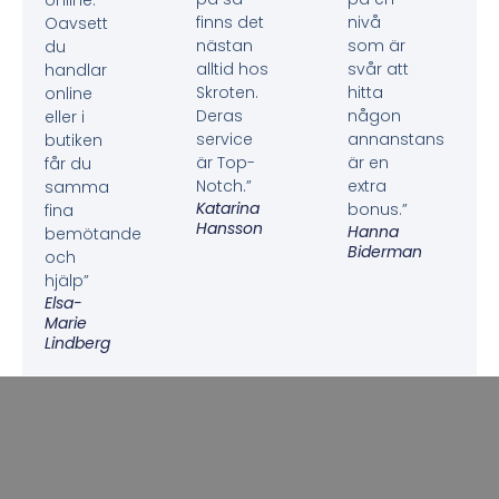
finns det
nivå
Oavsett
nästan
som är
du
alltid hos
svår att
handlar
Skroten.
hitta
online
Deras
någon
eller i
service
annanstans
butiken
är Top-
är en
får du
Notch.”
extra
samma
Katarina
bonus.”
fina
Hansson
Hanna
bemötande
Biderman
och
hjälp”
Elsa-
Marie
Lindberg