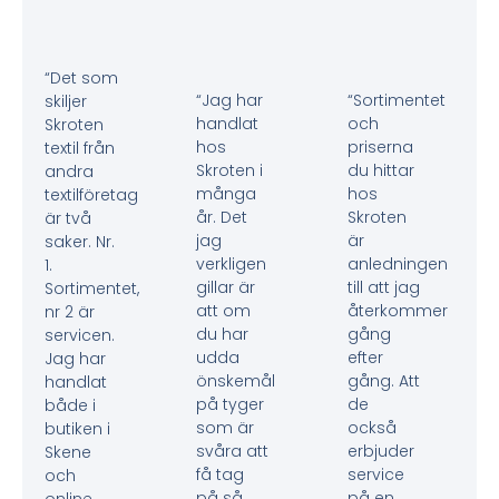
“Det som
“Jag har
“Sortimentet
skiljer
handlat
och
Skroten
hos
priserna
textil från
Skroten i
du hittar
andra
många
hos
textilföretag
år. Det
Skroten
är två
jag
är
saker. Nr.
verkligen
anledningen
1.
gillar är
till att jag
Sortimentet,
att om
återkommer
nr 2 är
du har
gång
servicen.
udda
efter
Jag har
önskemål
gång. Att
handlat
på tyger
de
både i
som är
också
butiken i
svåra att
erbjuder
Skene
få tag
service
och
på så
på en
online.