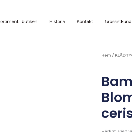
ortiment i butiken
Historia
Kontakt
Grossistkund
Hem
/
KLÄDTY
Bam
Blo
ceri
Härligt, vävt 