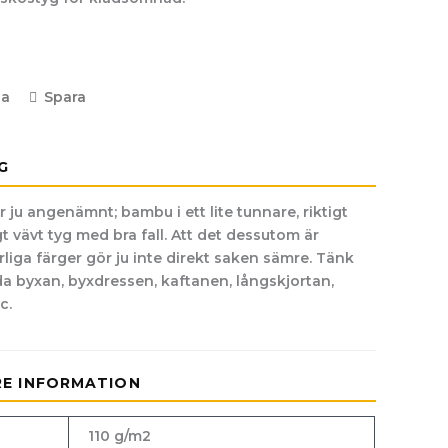
la
Spara
G
r ju angenämnt; bambu i ett lite tunnare, riktigt
gt vävt tyg med bra fall. Att det dessutom är
liga färger gör ju inte direkt saken sämre. Tänk
da byxan, byxdressen, kaftanen, långskjortan,
c.
RE INFORMATION
110 g/m2