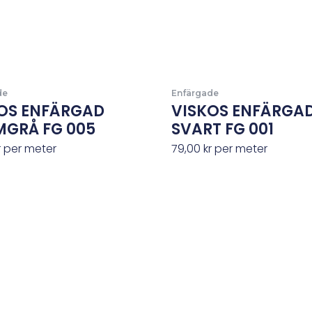
de
Enfärgade
OS ENFÄRGAD
VISKOS ENFÄRGA
GRÅ FG 005
SVART FG 001
r
per meter
79,00
kr
per meter