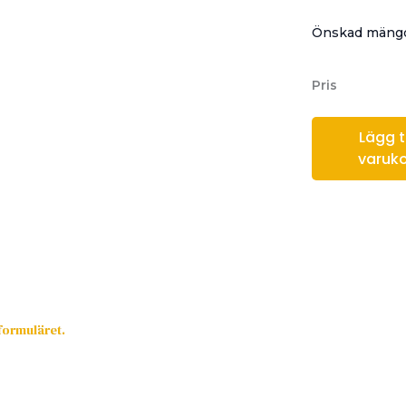
Önskad mängd
Pris
Lägg til
varuk
sformuläret.