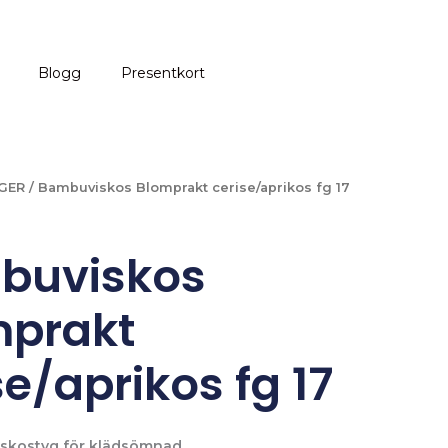
Blogg
Presentkort
GER
/ Bambuviskos Blomprakt cerise/aprikos fg 17
buviskos
mprakt
se/aprikos fg 17
viskostyg för klädsömnad.