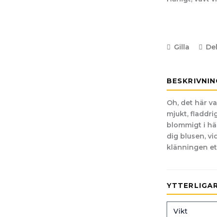
Gilla
De
BESKRIVNIN
Oh, det här va
mjukt, fladdri
blommigt i här
dig blusen, vi
klänningen et
YTTERLIGA
Vikt