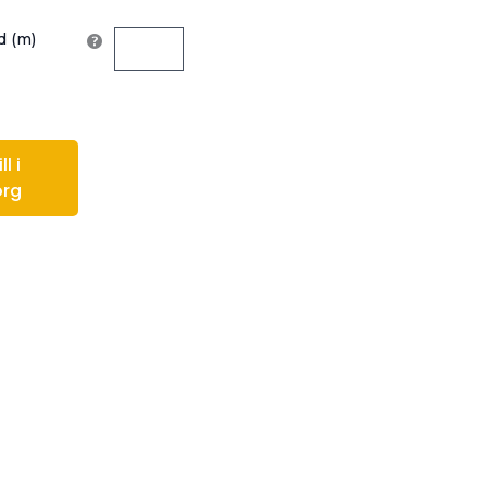
 (m)
l i
org