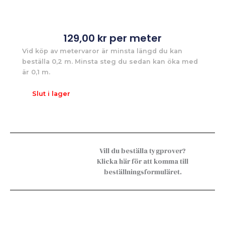
129,00
kr
per meter
Vid köp av metervaror är minsta längd du kan
beställa 0,2 m. Minsta steg du sedan kan öka med
är 0,1 m.
Slut i lager
Vill du beställa tygprover?
Klicka här för att komma till
beställningsformuläret.