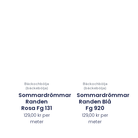
Bäckochbölja
Bäckochbölja
(bäckebölja)
(bäckebölja)
Sommardrömmar
Sommardrömmar
Randen
Randen Blå
Rosa Fg 131
Fg 920
129,00
kr
per
129,00
kr
per
meter
meter