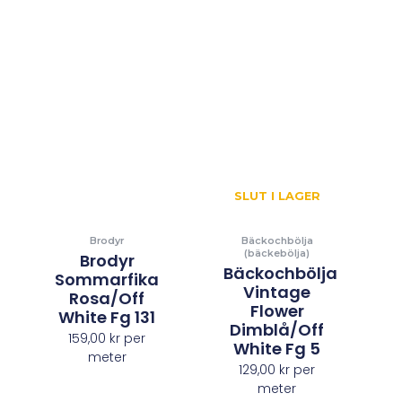
SLUT I LAGER
Brodyr
Bäckochbölja
(bäckebölja)
Brodyr
Bäckochbölja
Sommarfika
Vintage
Rosa/off
Flower
White Fg 131
Dimblå/off
159,00
kr
per
White Fg 5
meter
129,00
kr
per
meter