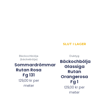
SLUT I LAGER
Bäckochbölja
Duktyg
(bäckebölja)
Bäckochbölja
Sommardrömmar
Glassiga
Rutan Rosa
Rutan
Fg 131
Orangerosa
129,00
kr
per
Fg 1
meter
129,00
kr
per
meter