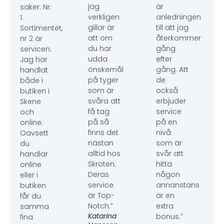
jag
är
saker. Nr.
verkligen
anledningen
1.
gillar är
till att jag
Sortimentet,
att om
återkommer
nr 2 är
du har
gång
servicen.
udda
efter
Jag har
önskemål
gång. Att
handlat
på tyger
de
både i
som är
också
butiken i
svåra att
erbjuder
Skene
få tag
service
och
på så
på en
online.
finns det
nivå
Oavsett
nästan
som är
du
alltid hos
svår att
handlar
Skroten.
hitta
online
Deras
någon
eller i
service
annanstans
butiken
är Top-
är en
får du
Notch.”
extra
samma
Katarina
bonus.”
fina