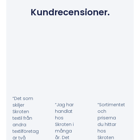
Kundrecensioner.
“Det som
“Jag har
“Sortimentet
skiljer
handlat
och
Skroten
hos
priserna
textil från
Skroten i
du hittar
andra
många
hos
textilföretag
år. Det
Skroten
är två