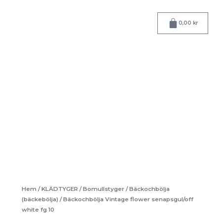
Hoppa
till
Varukorg
0,00
kr
innehåll
Hem
/
KLÄDTYGER
/
Bomullstyger
/
Bäckochbölja
(bäckebölja)
/ Bäckochbölja Vintage flower senapsgul/off
white fg 10