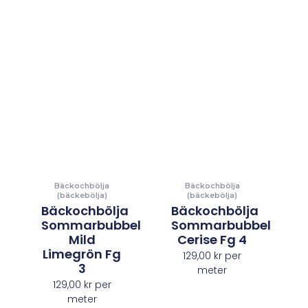
Bäckochbölja
Bäckochbölja
(bäckebölja)
(bäckebölja)
Bäckochbölja
Bäckochbölja
Sommarbubbel
Sommarbubbel
Mild
Cerise Fg 4
Limegrön Fg
129,00
kr
per
3
meter
129,00
kr
per
meter