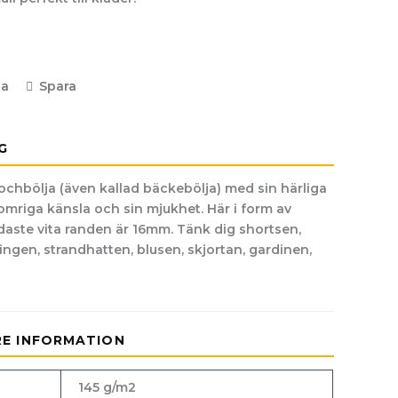
la
Spara
G
chbölja (även kallad bäckebölja) med sin härliga
somriga känsla och sin mjukhet. Här i form av
edaste vita randen är 16mm. Tänk dig shortsen,
gen, strandhatten, blusen, skjortan, gardinen,
RE INFORMATION
145 g/m2