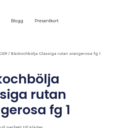
Blogg
Presentkort
GER
/ Bäckochbölja Glassiga rutan orangerosa fg 1
ochbölja
siga rutan
gerosa fg 1
l perfekt till kläder.