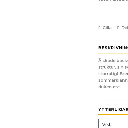
Gilla
De
BESKRIVNIN
Älskade bäcko
struktur, sin 
storrutigt Br
sommarklännin
duken etc
YTTERLIGA
Vikt