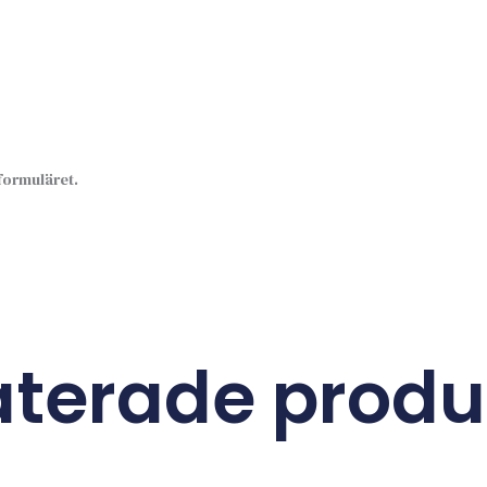
sformuläret.
aterade produ