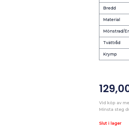
Bredd
Material
Mönstrad/En
Tvättråd
Krymp
129,0
Vid köp av me
Minsta steg d
Slut i lager