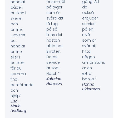
önskemål
gång. Att
handlat
på tyger
de
både i
som är
också
butiken i
svåra att
erbjuder
Skene
få tag
service
och
på så
på en
online.
finns det
nivå
Oavsett
nästan
som är
du
alltid hos
svår att
handlar
Skroten.
hitta
online
Deras
någon
eller i
service
annanstans
butiken
är Top-
är en
får du
Notch.”
extra
samma
Katarina
bonus.”
fina
Hansson
Hanna
bemötande
Biderman
och
hjälp”
Elsa-
Marie
Lindberg