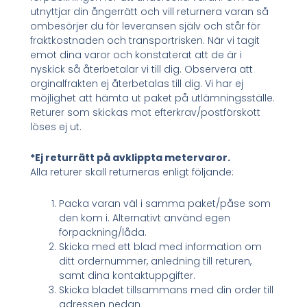
utnyttjar din ångerrätt och vill returnera varan så
ombesörjer du för leveransen själv och står för
fraktkostnaden och transportrisken. När vi tagit
emot dina varor och konstaterat att de är i
nyskick så återbetalar vi till dig. Observera att
orginalfrakten ej återbetalas till dig. Vi har ej
möjlighet att hämta ut paket på utlämningsställe.
Returer som skickas mot efterkrav/postförskott
löses ej ut.
*Ej returrätt på avklippta metervaror.
Alla returer skall returneras enligt följande:
Packa varan väl i samma paket/påse som
den kom i. Alternativt använd egen
förpackning/låda.
Skicka med ett blad med information om
ditt ordernummer, anledning till returen,
samt dina kontaktuppgifter.
Skicka bladet tillsammans med din order till
adressen nedan