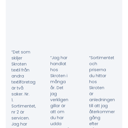
“Det som
“Jag har
“Sortimentet
skiljer
handlat
och
Skroten
hos
priserna
textil från
Skroten i
du hittar
andra
många
hos
textilföretag
år. Det
Skroten
är två
jag
är
saker. Nr.
verkligen
anledningen
1.
gillar är
till att jag
Sortimentet,
att om
återkommer
nr 2 är
du har
gång
servicen.
udda
efter
Jag har