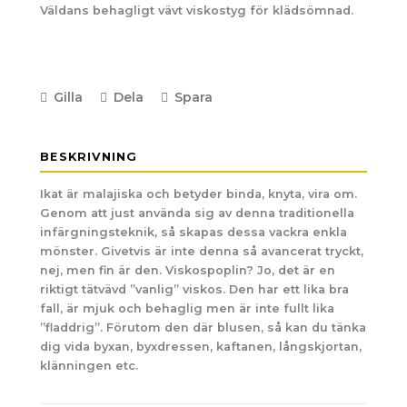
Väldans behagligt vävt viskostyg för klädsömnad.
Gilla
Dela
Spara
BESKRIVNING
Ikat är malajiska och betyder binda, knyta, vira om.
Genom att just använda sig av denna traditionella
infärgningsteknik, så skapas dessa vackra enkla
mönster. Givetvis är inte denna så avancerat tryckt,
nej, men fin är den. Viskospoplin? Jo, det är en
riktigt tätvävd ”vanlig” viskos. Den har ett lika bra
fall, är mjuk och behaglig men är inte fullt lika
”fladdrig”. Förutom den där blusen, så kan du tänka
dig vida byxan, byxdressen, kaftanen, långskjortan,
klänningen etc.