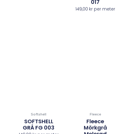
017
149,00
kr
per meter
Softshell
Fleece
SOFTSHELL
Fleece
GRÅ FG 003
Mörkgrå
Melerad