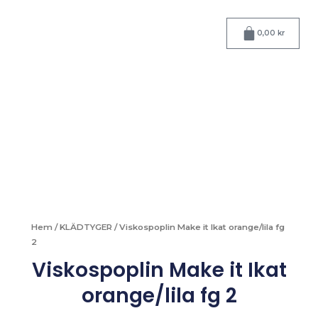
Hoppa
till
Varukorg
0,00
kr
innehåll
Hem
/
KLÄDTYGER
/ Viskospoplin Make it Ikat orange/lila fg
2
Viskospoplin Make it Ikat
orange/lila fg 2