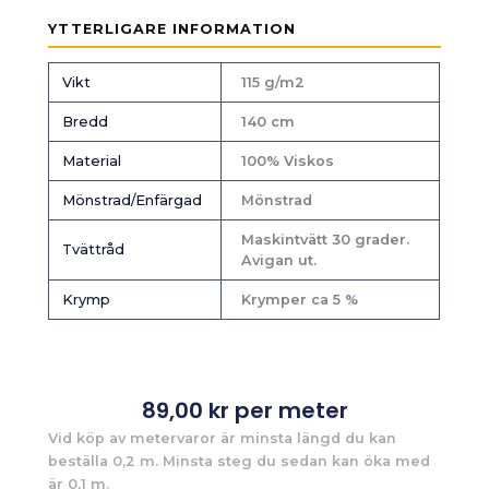
YTTERLIGARE INFORMATION
Vikt
115 g/m2
Bredd
140 cm
Material
100% Viskos
Mönstrad/Enfärgad
Mönstrad
Maskintvätt 30 grader.
Tvättråd
Avigan ut.
Krymp
Krymper ca 5 %
89,00
kr
per meter
Vid köp av metervaror är minsta längd du kan
beställa 0,2 m. Minsta steg du sedan kan öka med
är 0,1 m.