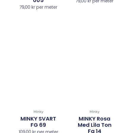
005
79,00
kr
per meter
79,00
kr
per meter
Minky
Minky
MINKY SVART
MINKY Rosa
FG 69
Med Lila Ton
Fg 14
109,00
kr
per meter