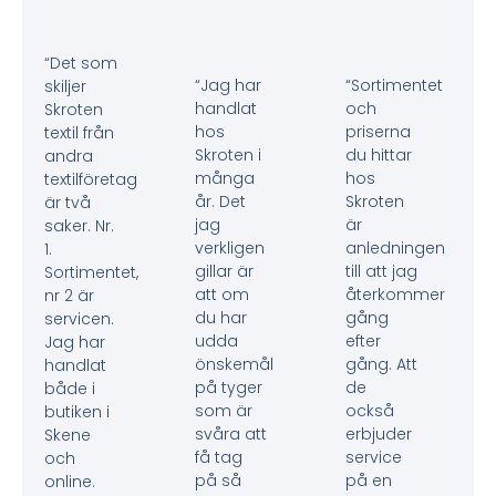
“Det som
“Jag har
“Sortimentet
skiljer
handlat
och
Skroten
hos
priserna
textil från
Skroten i
du hittar
andra
många
hos
textilföretag
år. Det
Skroten
är två
jag
är
saker. Nr.
verkligen
anledningen
1.
gillar är
till att jag
Sortimentet,
att om
återkommer
nr 2 är
du har
gång
servicen.
udda
efter
Jag har
önskemål
gång. Att
handlat
på tyger
de
både i
som är
också
butiken i
svåra att
erbjuder
Skene
få tag
service
och
på så
på en
online.