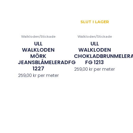
SLUT I LAGER
Walkloden/Stickade
Walkloden/Stickade
ULL
ULL
WALKLODEN
WALKLODEN
MÖRK
CHOKLADBRUNMELER
JEANSBLÅMELERADFG
FG 1213
1227
259,00
kr
per meter
259,00
kr
per meter