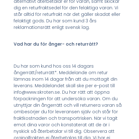
alternativt återbetalar er för varan, samt skickar
dig en returfraktsedel för den felaktiga varan. Vi
står alltid för returfrakt när det gäller skadat eller
felaktigt gods. Du har som kund 3 års
reklamationsrätt enligt svensk lag.
Vad har du för ånger- och returrätt?
Du har som kund hos oss 14 dagars
ångerrätt/returrätt*. Meddelande om retur
lämnas inom 14 dagar från att du mottagit din
leverans. Meddelandet skall ske per e-post till
info@www.skroten.se. Du har rätt att öppna
förpackningen för att undersöka varan. Om du
utnyttjar din ångerrätt och vill returnera varan så
ombesörjer du för leveransen själv och står för
fraktkostnaden och transportrisken. När vi tagit
emot dina varor och konstaterat att de är i
nyskick så återbetalar vi till dig. Observera att
orginalfrakten ej återbetalas till dig. Vi har ej