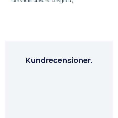
fulla värdet utöver returavgiften.)
Kundrecensioner.