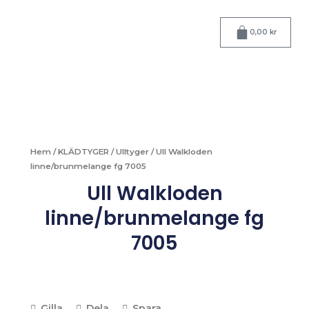
Hoppa
till
Varukorg
0,00
kr
innehåll
Hem
/
KLÄDTYGER
/
Ulltyger
/ Ull Walkloden
linne/brunmelange fg 7005
Ull Walkloden
linne/brunmelange fg
7005
Gilla
Dela
Spara