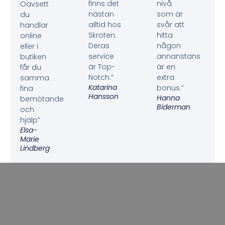
finns det
nivå
Oavsett
nästan
som är
du
alltid hos
svår att
handlar
Skroten.
hitta
online
Deras
någon
eller i
service
annanstans
butiken
är Top-
är en
får du
Notch.”
extra
samma
Katarina
bonus.”
fina
Hansson
Hanna
bemötande
Biderman
och
hjälp”
Elsa-
Marie
Lindberg