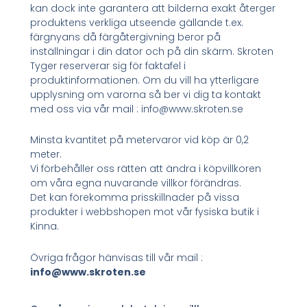
kan dock inte garantera att bilderna exakt återger
produktens verkliga utseende gällande t.ex.
färgnyans då färgåtergivning beror på
inställningar i din dator och på din skärm. Skroten
Tyger reserverar sig för faktafel i
produktinformationen. Om du vill ha ytterligare
upplysning om varorna så ber vi dig ta kontakt
med oss via vår mail : info@www.skroten.se
Minsta kvantitet på metervaror vid köp är 0,2
meter.
Vi förbehåller oss rätten att ändra i köpvillkoren
om våra egna nuvarande villkor förändras.
Det kan förekomma prisskillnader på vissa
produkter i webbshopen mot vår fysiska butik i
Kinna.
Övriga frågor hänvisas till vår mail :
info@www.skroten.se