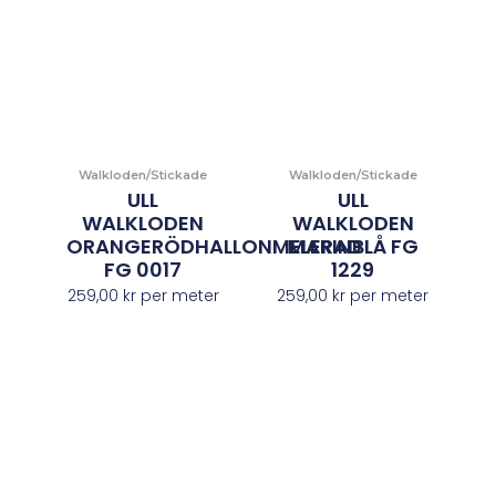
Walkloden/Stickade
Walkloden/Stickade
ULL
ULL
WALKLODEN
WALKLODEN
ORANGERÖDHALLONMELERAD
MARINBLÅ FG
FG 0017
1229
259,00
kr
per meter
259,00
kr
per meter