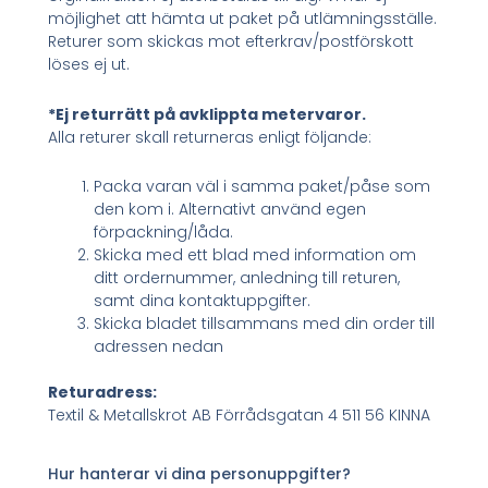
möjlighet att hämta ut paket på utlämningsställe.
Returer som skickas mot efterkrav/postförskott
löses ej ut.
*Ej returrätt på avklippta metervaror.
Alla returer skall returneras enligt följande:
Packa varan väl i samma paket/påse som
den kom i. Alternativt använd egen
förpackning/låda.
Skicka med ett blad med information om
ditt ordernummer, anledning till returen,
samt dina kontaktuppgifter.
Skicka bladet tillsammans med din order till
adressen nedan
Returadress:
Textil & Metallskrot AB Förrådsgatan 4 511 56 KINNA
Hur hanterar vi dina personuppgifter?