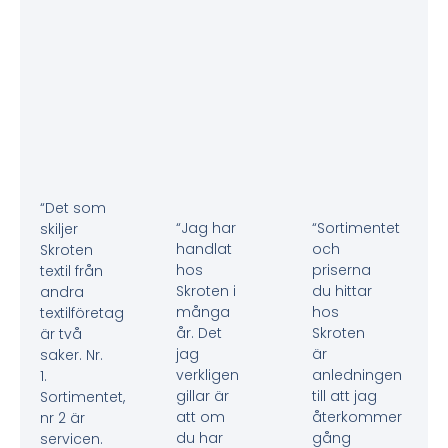
“Det som
“Jag har
“Sortimentet
skiljer
handlat
och
Skroten
hos
priserna
textil från
Skroten i
du hittar
andra
många
hos
textilföretag
år. Det
Skroten
är två
jag
är
saker. Nr.
verkligen
anledningen
1.
gillar är
till att jag
Sortimentet,
att om
återkommer
nr 2 är
du har
gång
servicen.