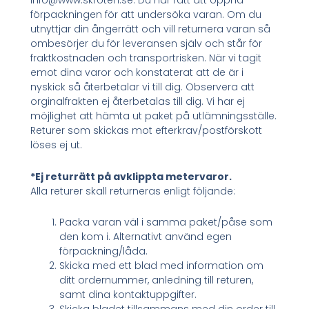
info@www.skroten.se. Du har rätt att öppna
förpackningen för att undersöka varan. Om du
utnyttjar din ångerrätt och vill returnera varan så
ombesörjer du för leveransen själv och står för
fraktkostnaden och transportrisken. När vi tagit
emot dina varor och konstaterat att de är i
nyskick så återbetalar vi till dig. Observera att
orginalfrakten ej återbetalas till dig. Vi har ej
möjlighet att hämta ut paket på utlämningsställe.
Returer som skickas mot efterkrav/postförskott
löses ej ut.
*Ej returrätt på avklippta metervaror.
Alla returer skall returneras enligt följande:
Packa varan väl i samma paket/påse som
den kom i. Alternativt använd egen
förpackning/låda.
Skicka med ett blad med information om
ditt ordernummer, anledning till returen,
samt dina kontaktuppgifter.