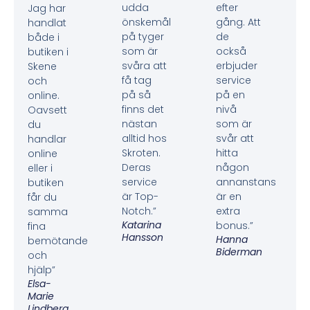
udda
efter
Jag har
önskemål
gång. Att
handlat
på tyger
de
både i
som är
också
butiken i
svåra att
erbjuder
Skene
få tag
service
och
på så
på en
online.
finns det
nivå
Oavsett
nästan
som är
du
alltid hos
svår att
handlar
Skroten.
hitta
online
Deras
någon
eller i
service
annanstans
butiken
är Top-
är en
får du
Notch.”
extra
samma
Katarina
bonus.”
fina
Hansson
Hanna
bemötande
Biderman
och
hjälp”
Elsa-
Marie
Lindberg