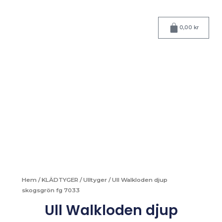
Hoppa
till
Varukorg
innehåll
0,00
kr
Hem
/
KLÄDTYGER
/
Ulltyger
/ Ull Walkloden djup
skogsgrön fg 7033
Ull Walkloden djup