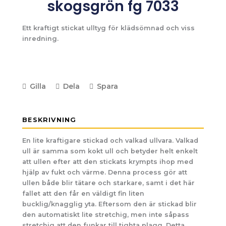
skogsgrön fg 7033
Ett kraftigt stickat ulltyg för klädsömnad och viss
inredning.
Gilla
Dela
Spara
BESKRIVNING
En lite kraftigare stickad och valkad ullvara. Valkad
ull är samma som kokt ull och betyder helt enkelt
att ullen efter att den stickats krympts ihop med
hjälp av fukt och värme. Denna process gör att
ullen både blir tätare och starkare, samt i det här
fallet att den får en väldigt fin liten
bucklig/knagglig yta. Eftersom den är stickad blir
den automatiskt lite stretchig, men inte såpass
stretchig att den funkar till tighta plagg. Detta