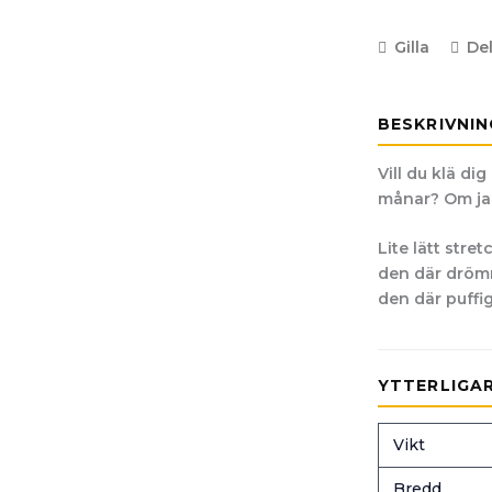
Gilla
De
BESKRIVNIN
Vill du klä di
månar? Om ja,
Lite lätt stret
den där drömm
den där puffi
YTTERLIGA
Vikt
Bredd