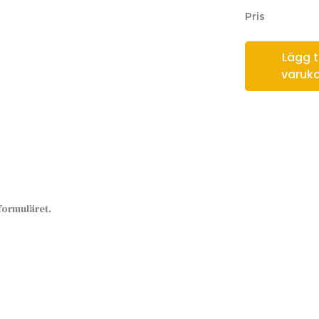
Pris
Lägg til
varuk
sformuläret.