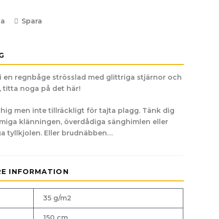
la
Spara
G
g i en regnbåge strösslad med glittriga stjärnor och
 titta noga på det här!
chig men inte tillräckligt för tajta plagg. Tänk dig
iga klänningen, överdådiga sänghimlen eller
ga tyllkjolen. Eller brudnäbben…
RE INFORMATION
35 g/m2
150 cm