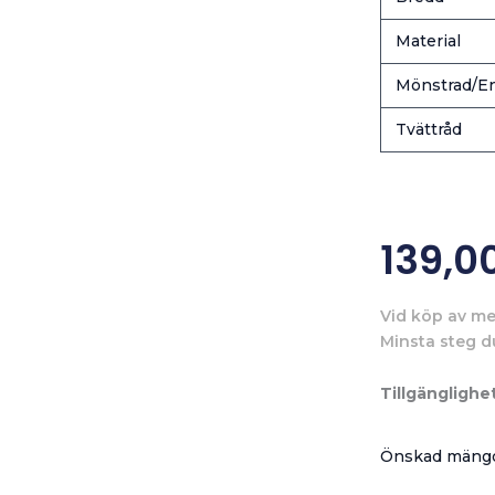
Material
Mönstrad/En
Tvättråd
139,0
Vid köp av me
Minsta steg d
Tillgänglighet
Önskad mängd