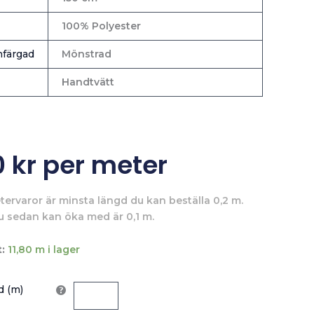
100% Polyester
färgad
Mönstrad
Handtvätt
0
kr
per meter
tervaror är minsta längd du kan beställa 0,2 m.
u sedan kan öka med är 0,1 m.
:
11,80 m i lager
 (m)