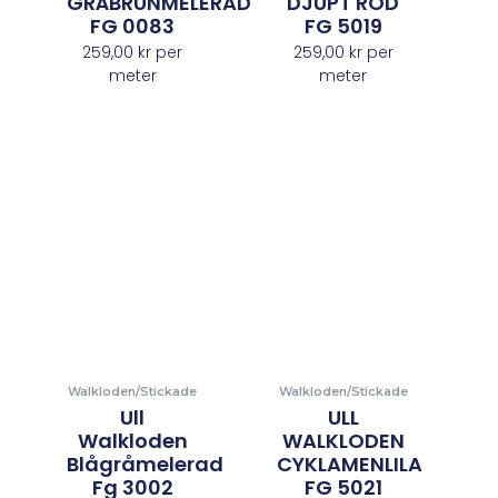
GRÅBRUNMELERAD
DJUPT RÖD
FG 0083
FG 5019
259,00
kr
per
259,00
kr
per
meter
meter
Walkloden/Stickade
Walkloden/Stickade
Ull
ULL
Walkloden
WALKLODEN
Blågråmelerad
CYKLAMENLILA
Fg 3002
FG 5021