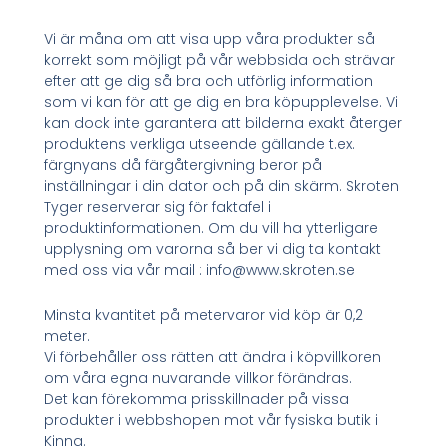
Vi är måna om att visa upp våra produkter så
korrekt som möjligt på vår webbsida och strävar
efter att ge dig så bra och utförlig information
som vi kan för att ge dig en bra köpupplevelse. Vi
kan dock inte garantera att bilderna exakt återger
produktens verkliga utseende gällande t.ex.
färgnyans då färgåtergivning beror på
inställningar i din dator och på din skärm. Skroten
Tyger reserverar sig för faktafel i
produktinformationen. Om du vill ha ytterligare
upplysning om varorna så ber vi dig ta kontakt
med oss via vår mail : info@www.skroten.se
Minsta kvantitet på metervaror vid köp är 0,2
meter.
Vi förbehåller oss rätten att ändra i köpvillkoren
om våra egna nuvarande villkor förändras.
Det kan förekomma prisskillnader på vissa
produkter i webbshopen mot vår fysiska butik i
Kinna.