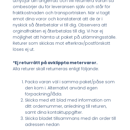
utnyttjar din ångerrätt och vill returnera varan så
ombesörjer du för leveransen själv och står för
fraktkostnaden och transportrisken. När vi tagit
emot dina varor och konstaterat att de är i
nyskick så återbetalar vi till dig. Observera att
orginalfrakten ej återbetalas till dig. Vi har ej
möjlighet att hämta ut paket på utlämningsställe.
Returer som skickas mot efterkrav/postförskott
löses ej ut.
*Ej returrätt på avklippta metervaror.
Alla returer skall returneras enligt följande:
Packa varan väl i samma paket/påse som
den kom i. Alternativt använd egen
förpackning/låda.
Skicka med ett blad med information om
ditt ordernummer, anledning till returen,
samt dina kontaktuppgifter.
Skicka bladet tillsammans med din order till
adressen nedan