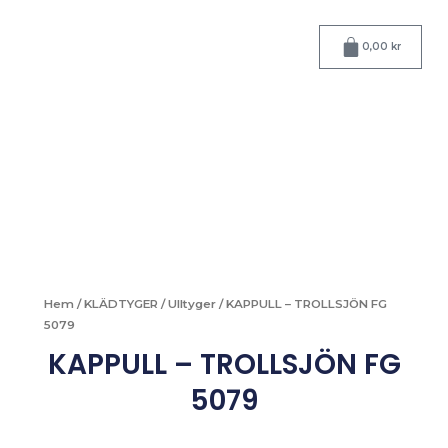
Hoppa
till
Varukorg
0,00
kr
innehåll
Hem
/
KLÄDTYGER
/
Ulltyger
/ KAPPULL – TROLLSJÖN FG
5079
KAPPULL – TROLLSJÖN FG
5079