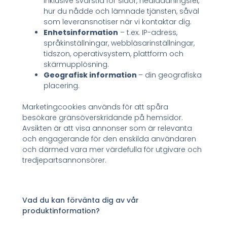
inklusive svarstid för sidor, nedladdningsfel,
hur du nådde och lämnade tjänsten, såväl
som leveransnotiser när vi kontaktar dig.
Enhetsinformation
– t.ex. IP-adress,
språkinställningar, webbläsarinställningar,
tidszon, operativsystem, plattform och
skärmupplösning.
Geografisk information
– din geografiska
placering.
Marketingcookies används för att spåra
besökare gränsöverskridande på hemsidor.
Avsikten är att visa annonser som är relevanta
och engagerande för den enskilda användaren
och därmed vara mer värdefulla för utgivare och
tredjepartsannonsörer.
Vad du kan förvänta dig av vår
produktinformation?