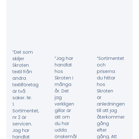
“Det som
“Jag har
“Sortimentet
skiljer
handlat
och
Skroten
hos
priserna
textil från
Skroten i
du hittar
andra
många
hos
textilföretag
år. Det
Skroten
är två
jag
är
saker. Nr.
verkligen
anledningen
1.
gillar är
till att jag
Sortimentet,
att om
återkommer
nr 2 är
du har
gång
servicen.
udda
efter
Jag har
önskemål
gång. Att
handlat