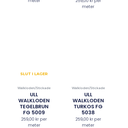
meter
259,00
kr
per
meter
SLUT I LAGER
Walkloden/Stickade
Walkloden/Stickade
ULL
ULL
WALKLODEN
WALKLODEN
TEGELBRUN
TURKOS FG
FG 5009
5038
259,00
kr
per
259,00
kr
per
meter
meter