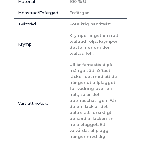
Material
100 % Ull
Mönstrad/Enfärgad
Enfärgad
Tvättråd
Försiktig handtvätt
Krymper inget om rätt
tvättråd följs, krymper
Krymp
desto mer om den
tvättas fel…
Ull är fantastiskt på
många sätt. Oftast
räcker det med att du
hänger ut ullplagget
för vädring över en
natt, så är det
uppfräschat igen. Får
Värt att notera
du en fläck är det
bättre att försiktigt
behandla fläcken än
hela plagget. Ett
välvårdat ullplagg
hänger med dig