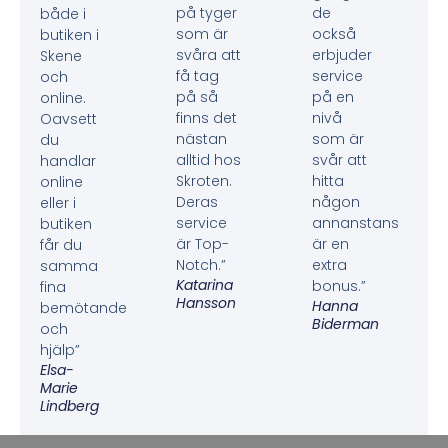
på tyger
de
både i
som är
också
butiken i
svåra att
erbjuder
Skene
få tag
service
och
på så
på en
online.
finns det
nivå
Oavsett
nästan
som är
du
alltid hos
svår att
handlar
Skroten.
hitta
online
Deras
någon
eller i
service
annanstans
butiken
är Top-
är en
får du
Notch.”
extra
samma
Katarina
bonus.”
fina
Hansson
Hanna
bemötande
Biderman
och
hjälp”
Elsa-
Marie
Lindberg