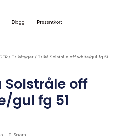
Blogg
Presentkort
GER
/
Trikåtyger
/ Trikå Solstråle off white/gul fg 51
 Solstråle off
e/gul fg 51
la
Spara