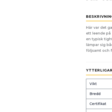
BESKRIVNIN
Här var det g
ett leende på 
en typisk tigh
lämpar sig båd
följsamt och f
YTTERLIGA
Vikt
Bredd
Certifikat