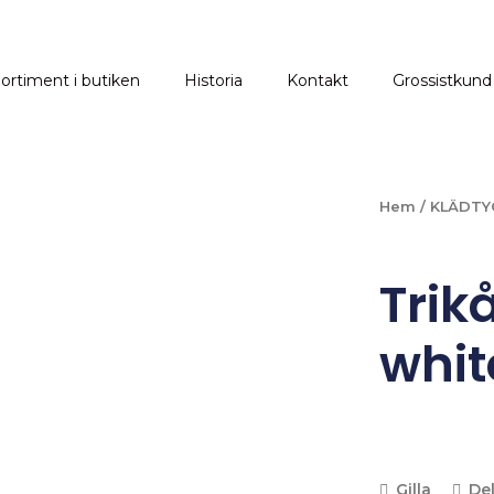
ortiment i butiken
Historia
Kontakt
Grossistkund
Hem
/
KLÄDTY
Trikå
whit
Gilla
De