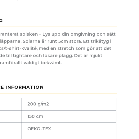
G
aranterat solsken – Lys upp din omgivning och sätt
läpparna. Solarna är runt 5cm stora. Ett trikåtyg i
ts/t-shirt-kvalité, med en stretch som gör att det
e till tightare och lösare plagg. Det är mjukt,
ramförallt väldigt bekvämt.
RE INFORMATION
200 g/m2
150 cm
OEKO-TEX