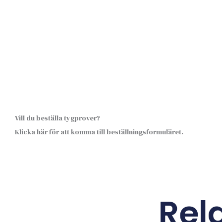
Vill du beställa tygprover?
Klicka här för att komma till beställningsformuläret.
Rel