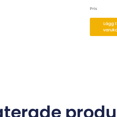
Pris
Lägg til
varuk
aterade produ