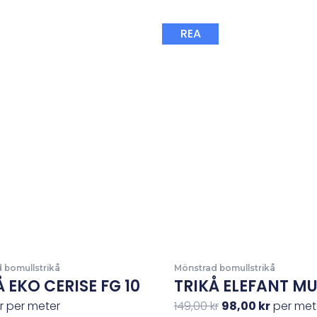
Det
Det
REA
ursprungliga
nuvara
priset
priset
var:
är:
149,00 kr.
98,00 kr.
 bomullstrikå
Mönstrad bomullstrikå
Å EKO CERISE FG 10
TRIKÅ ELEFANT MU
r
per meter
149,00
kr
98,00
kr
per met