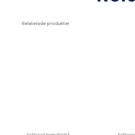
Relaterade produkter
Enfärgad bomullstrikå
Enfärgad