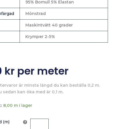
95% Bomull 5% Elastan
färgad
Mönstrad
Maskintvätt 40 grader
Krymper 2-5%
0
kr
per meter
tervaror är minsta längd du kan beställa 0,2 m.
u sedan kan öka med är 0,1 m.
:
8,00 m i lager
 (m)