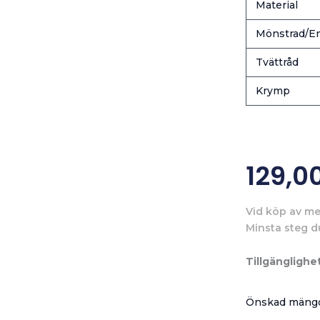
Material
Mönstrad/En
Tvättråd
Krymp
129,0
Vid köp av me
Minsta steg d
Tillgänglighet
Önskad mängd