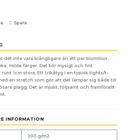
la
Spara
G
r det inte vara krångligare än ett par blommor,
a, milda färger. Det blir mysigt och fint.
unt 1cm stora. Ett trikåtyg i en typisk tights/t-
 med en stretch som gör att det lämpar sig både till
ösare plagg. Det är mjukt, följsamt och framförallt
mt.
RE INFORMATION
200 g/m2