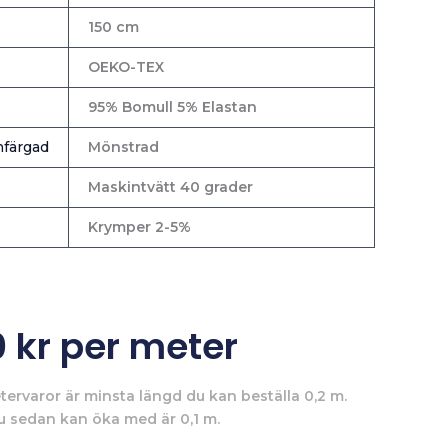
150 cm
OEKO-TEX
95% Bomull 5% Elastan
färgad
Mönstrad
Maskintvätt 40 grader
Krymper 2-5%
0
kr
per meter
tervaror är minsta längd du kan beställa 0,2 m.
u sedan kan öka med är 0,1 m.