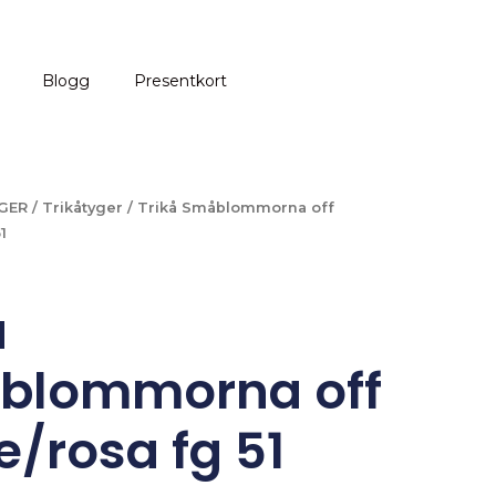
Blogg
Presentkort
GER
/
Trikåtyger
/ Trikå Småblommorna off
1
å
blommorna off
e/rosa fg 51