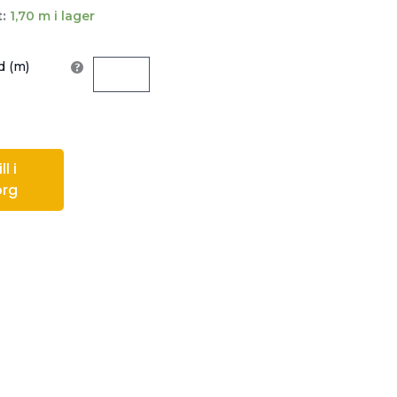
:
1,70 m i lager
 (m)
l i
org