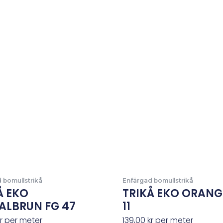
 bomullstrikå
Enfärgad bomullstrikå
Å EKO
TRIKÅ EKO ORANG
ALBRUN FG 47
11
r
per meter
139,00
kr
per meter