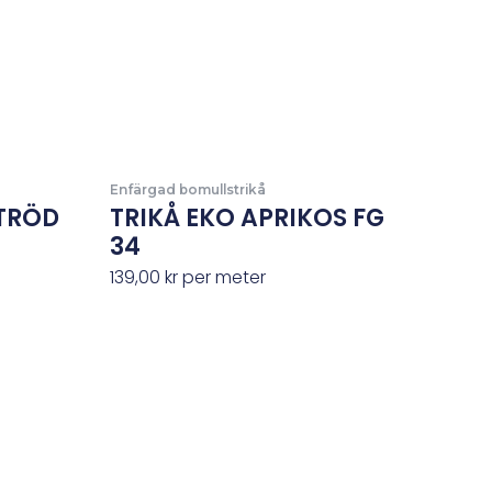
Enfärgad bomullstrikå
TRÖD
TRIKÅ EKO APRIKOS FG
34
139,00
kr
per meter