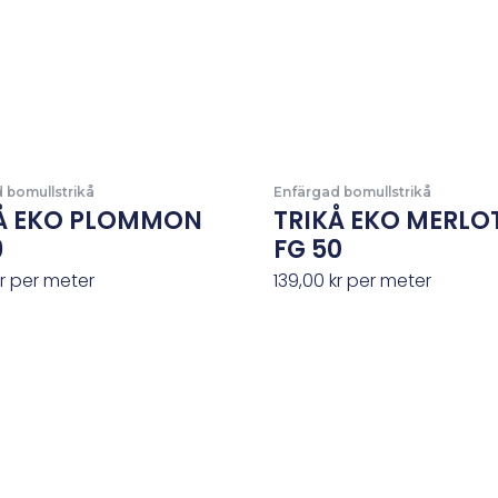
 bomullstrikå
Enfärgad bomullstrikå
Å EKO PLOMMON
TRIKÅ EKO MERLO
9
FG 50
r
per meter
139,00
kr
per meter