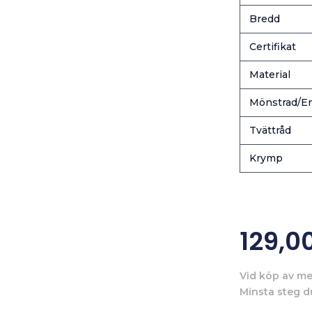
Bredd
Certifikat
Material
Mönstrad/En
Tvättråd
Krymp
129,0
Vid köp av me
Minsta steg d