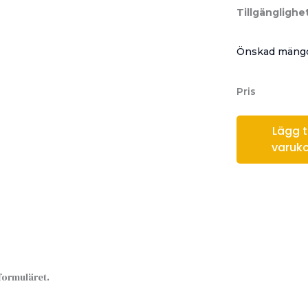
Tillgänglighet
Önskad mängd
Pris
Lägg til
varuk
sformuläret.