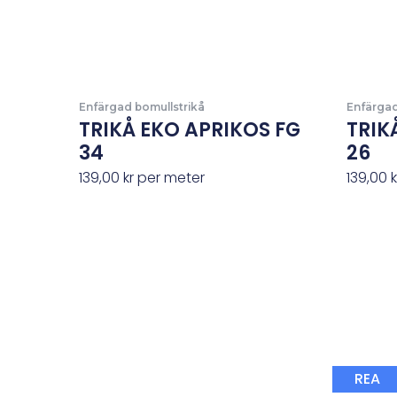
Enfärgad bomullstrikå
Enfärgad
TRIKÅ EKO APRIKOS FG
TRIK
34
26
139,00
kr
per meter
139,00
k
REA