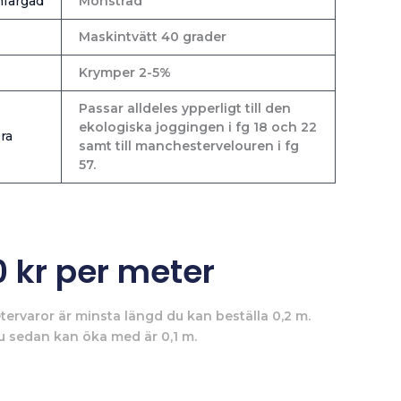
färgad
Mönstrad
Maskintvätt 40 grader
Krymper 2-5%
Passar alldeles ypperligt till den
ekologiska joggingen i fg 18 och 22
ra
samt till manchestervelouren i fg
57.
0
kr
per meter
tervaror är minsta längd du kan beställa 0,2 m.
u sedan kan öka med är 0,1 m.