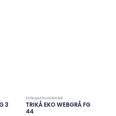
Enfärgad bomullstrikå
G 3
TRIKÅ EKO WEBGRÅ FG
44