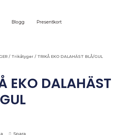
Blogg
Presentkort
GER
/
Trikåtyger
/ TRIKÅ EKO DALAHÄST BLÅ/GUL
KÅ EKO DALAHÄST
/GUL
la
Spara