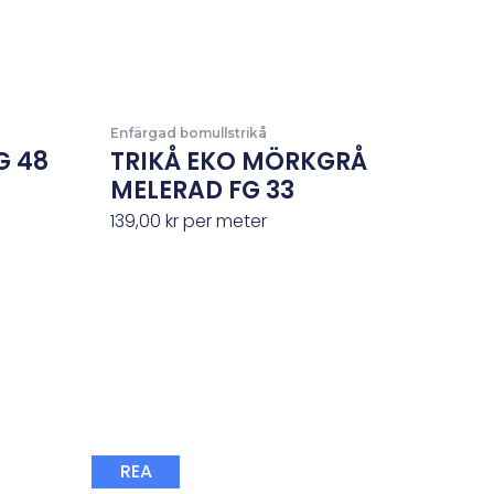
Enfärgad bomullstrikå
G 48
TRIKÅ EKO MÖRKGRÅ
MELERAD FG 33
139,00
kr
per meter
Det
Det
REA
ursprungliga
nuvarande