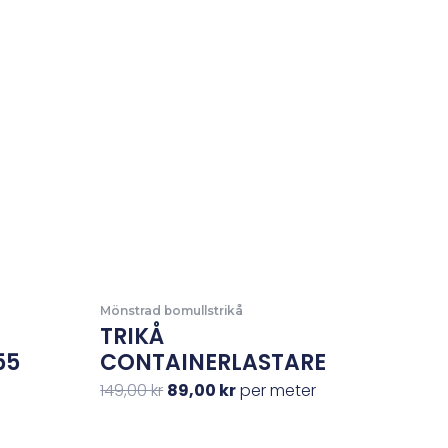
priset
priset
var:
är:
149,00 kr.
89,00 kr.
Mönstrad bomullstrikå
TRIKÅ
55
CONTAINERLASTARE
149,00
kr
89,00
kr
per meter