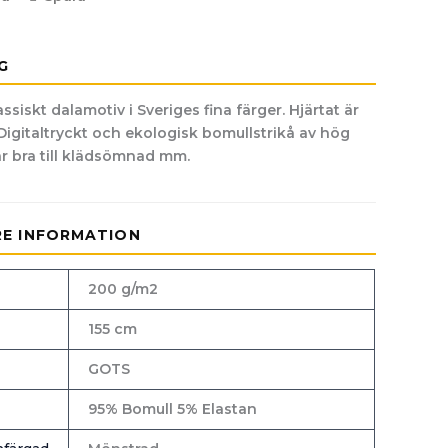
G
assiskt dalamotiv i Sveriges fina färger. Hjärtat är
Digitaltryckt och ekologisk bomullstrikå av hög
ar bra till klädsömnad mm.
RE INFORMATION
200 g/m2
155 cm
GOTS
95% Bomull 5% Elastan