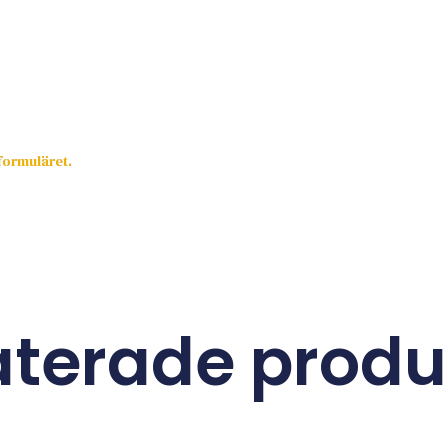
sformuläret.
aterade produ