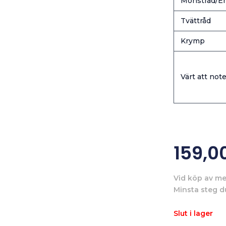
Mönstrad/En
Tvättråd
Krymp
Värt att note
159,0
Vid köp av me
Minsta steg d
Slut i lager