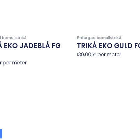
 bomullstrikå
Enfärgad bomullstrikå
Å EKO JADEBLÅ FG
TRIKÅ EKO GULD F
139,00
kr
per meter
r
per meter
Det
Det
ursprungliga
nuvarande