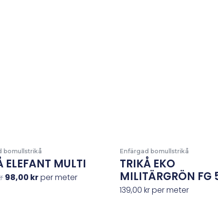
priset
priset
var:
är:
149,00 kr.
98,00 kr.
 bomullstrikå
Enfärgad bomullstrikå
Å ELEFANT MULTI
TRIKÅ EKO
MILITÄRGRÖN FG 
kr
98,00
kr
per meter
139,00
kr
per meter