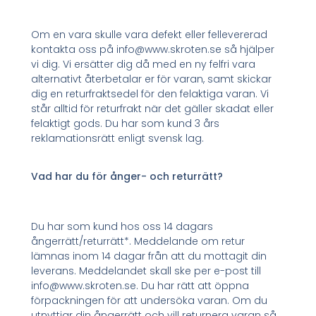
Om en vara skulle vara defekt eller fellevererad
kontakta oss på info@www.skroten.se så hjälper
vi dig. Vi ersätter dig då med en ny felfri vara
alternativt återbetalar er för varan, samt skickar
dig en returfraktsedel för den felaktiga varan. Vi
står alltid för returfrakt när det gäller skadat eller
felaktigt gods. Du har som kund 3 års
reklamationsrätt enligt svensk lag.
Vad har du för ånger- och returrätt?
Du har som kund hos oss 14 dagars
ångerrätt/returrätt*. Meddelande om retur
lämnas inom 14 dagar från att du mottagit din
leverans. Meddelandet skall ske per e-post till
info@www.skroten.se. Du har rätt att öppna
förpackningen för att undersöka varan. Om du
utnyttjar din ångerrätt och vill returnera varan så