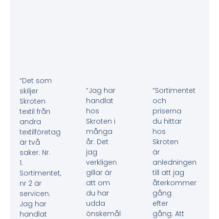
“Det som
“Jag har
“Sortimentet
skiljer
handlat
och
Skroten
hos
priserna
textil från
Skroten i
du hittar
andra
många
hos
textilföretag
år. Det
Skroten
är två
jag
är
saker. Nr.
verkligen
anledningen
1.
gillar är
till att jag
Sortimentet,
att om
återkommer
nr 2 är
du har
gång
servicen.
udda
efter
Jag har
önskemål
gång. Att
handlat