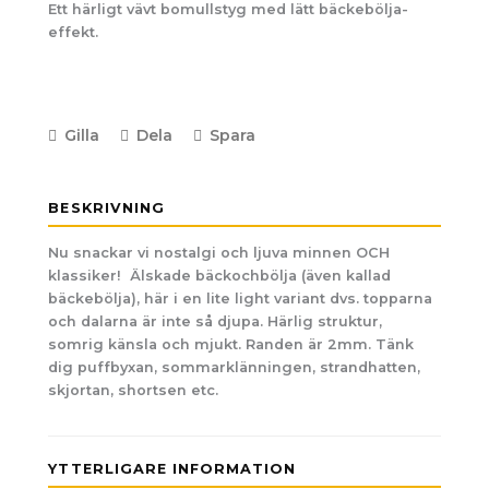
Ett härligt vävt bomullstyg med lätt bäckebölja-
effekt.
Gilla
Dela
Spara
BESKRIVNING
Nu snackar vi nostalgi och ljuva minnen OCH
klassiker! Älskade bäckochbölja (även kallad
bäckebölja), här i en lite light variant dvs. topparna
och dalarna är inte så djupa. Härlig struktur,
somrig känsla och mjukt. Randen är 2mm. Tänk
dig puffbyxan, sommarklänningen, strandhatten,
skjortan, shortsen etc.
YTTERLIGARE INFORMATION