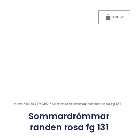
Hoppa
till
Varukorg
innehåll
0,00
kr
Hem
/
KLÄDTYGER
/ Sommardrömmar randen rosa fg 131
Sommardrömmar
randen rosa fg 131