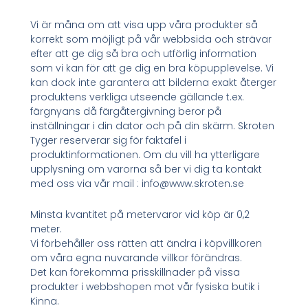
Vi är måna om att visa upp våra produkter så
korrekt som möjligt på vår webbsida och strävar
efter att ge dig så bra och utförlig information
som vi kan för att ge dig en bra köpupplevelse. Vi
kan dock inte garantera att bilderna exakt återger
produktens verkliga utseende gällande t.ex.
färgnyans då färgåtergivning beror på
inställningar i din dator och på din skärm. Skroten
Tyger reserverar sig för faktafel i
produktinformationen. Om du vill ha ytterligare
upplysning om varorna så ber vi dig ta kontakt
med oss via vår mail : info@www.skroten.se
Minsta kvantitet på metervaror vid köp är 0,2
meter.
Vi förbehåller oss rätten att ändra i köpvillkoren
om våra egna nuvarande villkor förändras.
Det kan förekomma prisskillnader på vissa
produkter i webbshopen mot vår fysiska butik i
Kinna.