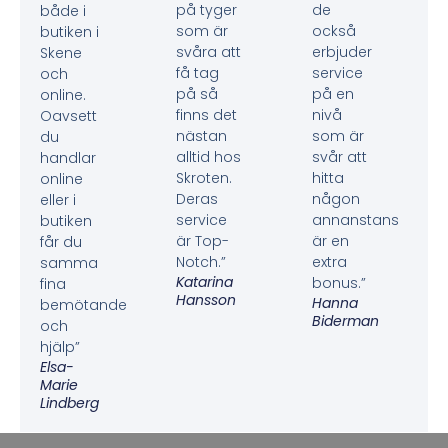
på tyger
de
både i
som är
också
butiken i
svåra att
erbjuder
Skene
få tag
service
och
på så
på en
online.
finns det
nivå
Oavsett
nästan
som är
du
alltid hos
svår att
handlar
Skroten.
hitta
online
Deras
någon
eller i
service
annanstans
butiken
är Top-
är en
får du
Notch.”
extra
samma
Katarina
bonus.”
fina
Hansson
Hanna
bemötande
Biderman
och
hjälp”
Elsa-
Marie
Lindberg