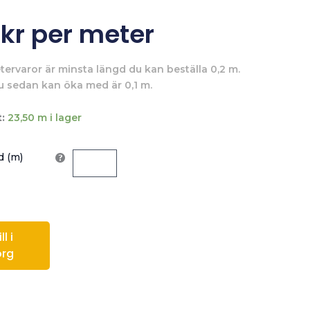
0
kr
per meter
tervaror är minsta längd du kan beställa 0,2 m.
u sedan kan öka med är 0,1 m.
:
23,50 m i lager
 (m)
l i
org