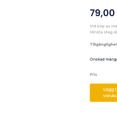
79,0
Vid köp av me
Minsta steg d
Tillgänglighet
Önskad mängd
Pris
Lägg til
varuk