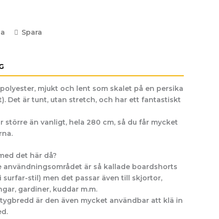
la
Spara
G
 polyester, mjukt och lent som skalet på en persika
. Det är tunt, utan stretch, och har ett fantastiskt
 större än vanligt, hela 280 cm, så du får mycket
rna.
med det här då?
e användningsområdet är så kallade boardshorts
 surfar-stil) men det passar även till skjortor,
ngar, gardiner, kuddar m.m.
 tygbredd är den även mycket användbar att klä in
ed.