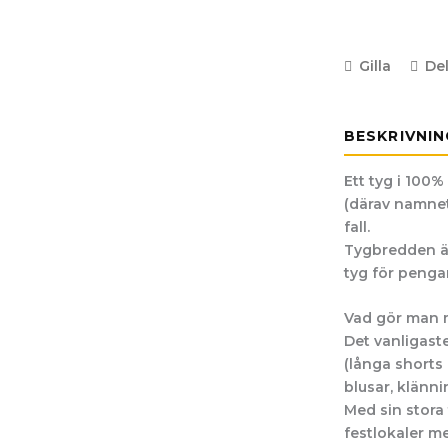
Gilla
De
BESKRIVNIN
Ett tyg i 100%
(därav namnet)
fall.
Tygbredden är
tyg för penga
Vad gör man 
Det vanligast
(långa shorts i
blusar, klänni
Med sin stora
festlokaler m