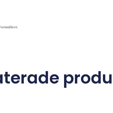
sformuläret.
aterade produ