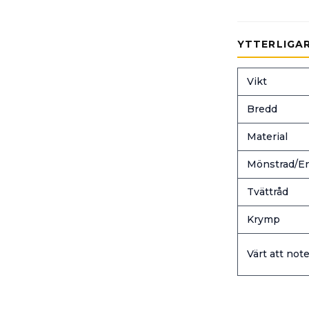
YTTERLIGA
Vikt
Bredd
Material
Mönstrad/En
Tvättråd
Krymp
Värt att note