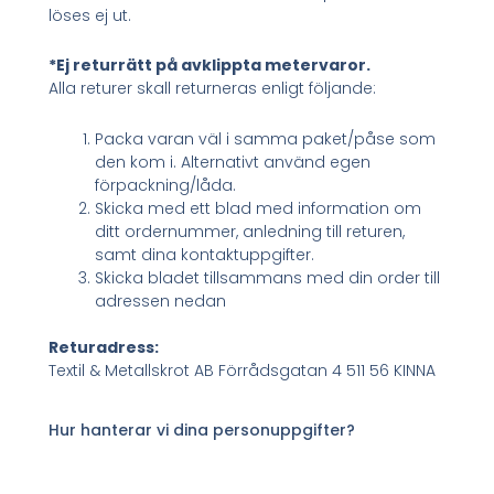
löses ej ut.
*Ej returrätt på avklippta metervaror.
Alla returer skall returneras enligt följande:
Packa varan väl i samma paket/påse som
den kom i. Alternativt använd egen
förpackning/låda.
Skicka med ett blad med information om
ditt ordernummer, anledning till returen,
samt dina kontaktuppgifter.
Skicka bladet tillsammans med din order till
adressen nedan
Returadress:
Textil & Metallskrot AB Förrådsgatan 4 511 56 KINNA
Hur hanterar vi dina personuppgifter?