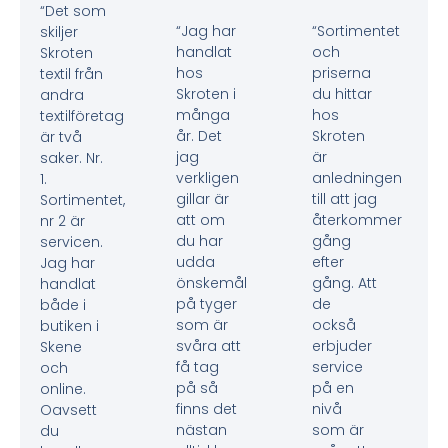
“Det som
“Jag har
“Sortimentet
skiljer
handlat
och
Skroten
hos
priserna
textil från
Skroten i
du hittar
andra
många
hos
textilföretag
år. Det
Skroten
är två
jag
är
saker. Nr.
verkligen
anledningen
1.
gillar är
till att jag
Sortimentet,
att om
återkommer
nr 2 är
du har
gång
servicen.
udda
efter
Jag har
önskemål
gång. Att
handlat
på tyger
de
både i
som är
också
butiken i
svåra att
erbjuder
Skene
få tag
service
och
på så
på en
online.
finns det
nivå
Oavsett
nästan
som är
du