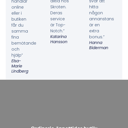
alltid hos
svår att
handlar
Skroten.
hitta
online
Deras
någon
eller i
service
annanstans
butiken
är Top-
är en
får du
Notch.”
extra
samma
Katarina
bonus.”
fina
Hansson
Hanna
bemötande
Biderman
och
hjälp”
Elsa-
Marie
Lindberg