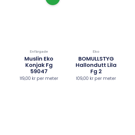
Enfärgade
Eko
Muslin Eko
BOMULLSTYG
Konjak Fg
Hallondutt Lila
59047
Fg 2
119,00
kr
per meter
109,00
kr
per meter