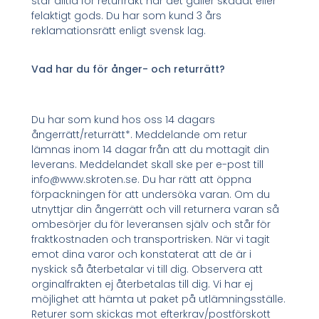
står alltid för returfrakt när det gäller skadat eller
felaktigt gods. Du har som kund 3 års
reklamationsrätt enligt svensk lag.
Vad har du för ånger- och returrätt?
Du har som kund hos oss 14 dagars
ångerrätt/returrätt*. Meddelande om retur
lämnas inom 14 dagar från att du mottagit din
leverans. Meddelandet skall ske per e-post till
info@www.skroten.se. Du har rätt att öppna
förpackningen för att undersöka varan. Om du
utnyttjar din ångerrätt och vill returnera varan så
ombesörjer du för leveransen själv och står för
fraktkostnaden och transportrisken. När vi tagit
emot dina varor och konstaterat att de är i
nyskick så återbetalar vi till dig. Observera att
orginalfrakten ej återbetalas till dig. Vi har ej
möjlighet att hämta ut paket på utlämningsställe.
Returer som skickas mot efterkrav/postförskott