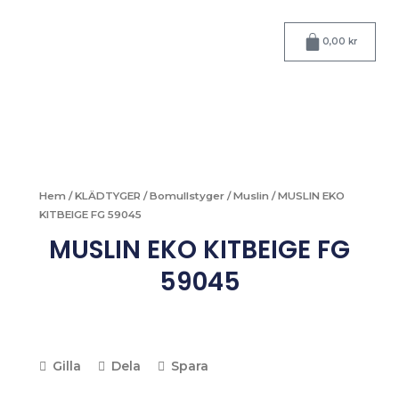
Hoppa
till
Varukorg
0,00
kr
innehåll
Hem
/
KLÄDTYGER
/
Bomullstyger
/
Muslin
/ MUSLIN EKO
KITBEIGE FG 59045
MUSLIN EKO KITBEIGE FG
59045
Gilla
Dela
Spara