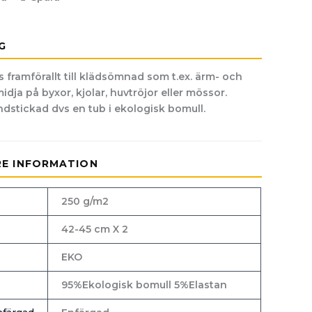
G
framförallt till klädsömnad som t.ex. ärm- och
midja på byxor, kjolar, huvtröjor eller mössor.
dstickad dvs en tub i ekologisk bomull.
RE INFORMATION
250 g/m2
42-45 cm X 2
EKO
95%Ekologisk bomull 5%Elastan