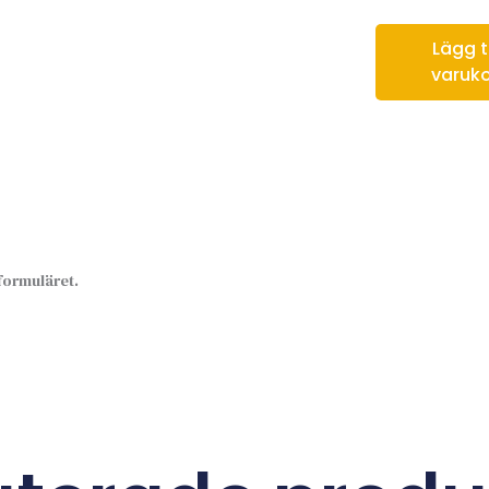
Lägg til
varuk
sformuläret.