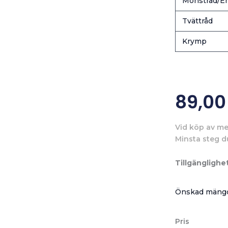
Mönstrad/En
Tvättråd
Krymp
89,0
Vid köp av me
Minsta steg d
Tillgänglighet
Önskad mängd
Pris