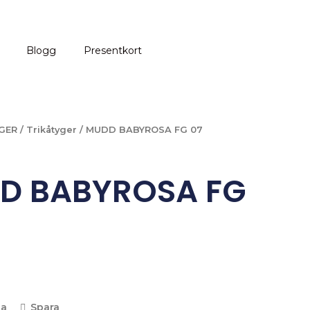
Blogg
Presentkort
GER
/
Trikåtyger
/ MUDD BABYROSA FG 07
D BABYROSA FG
la
Spara