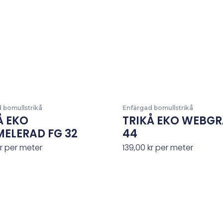
 bomullstrikå
Enfärgad bomullstrikå
Å EKO
TRIKÅ EKO WEBGR
ELERAD FG 32
44
r
per meter
139,00
kr
per meter