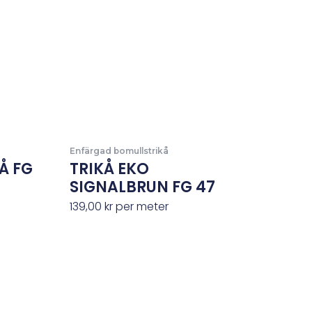
Enfärgad bomullstrikå
Å FG
TRIKÅ EKO
SIGNALBRUN FG 47
139,00
kr
per meter