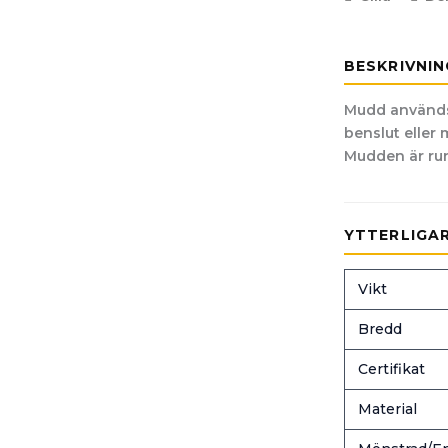
BESKRIVNIN
Mudd används 
benslut eller 
Mudden är run
YTTERLIGA
Vikt
Bredd
Certifikat
Material