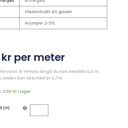
färgad
Enfärgad
Maskintvätt 40 grader
Krymper 2-3%
0
kr
per meter
tervaror är minsta längd du kan beställa 0,2 m.
u sedan kan öka med är 0,1 m.
:
5,50 m i lager
 (m)