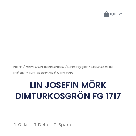
Hoppa
till
Varukorg
0,00
kr
innehåll
Hem
/
HEM OCH INREDNING
/
Linnetyger
/ LIN JOSEFIN
MÖRK DIMTURKOSGRÖN FG 1717
LIN JOSEFIN MÖRK
DIMTURKOSGRÖN FG 1717
Gilla
Dela
Spara