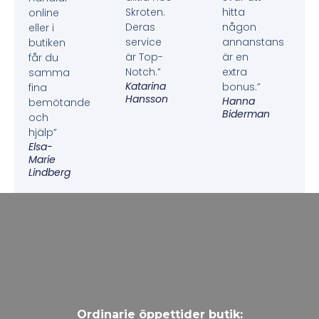
Skroten.
hitta
online
Deras
någon
eller i
service
annanstans
butiken
är Top-
är en
får du
Notch.”
extra
samma
Katarina
bonus.”
fina
Hansson
Hanna
bemötande
Biderman
och
hjälp”
Elsa-
Marie
Lindberg
Ordinarie öppettider butik: