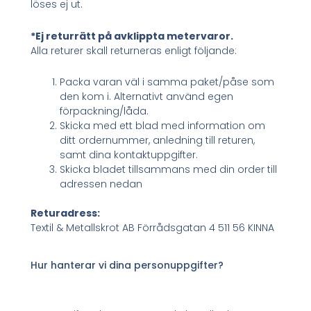
löses ej ut.
*Ej returrätt på avklippta metervaror.
Alla returer skall returneras enligt följande:
Packa varan väl i samma paket/påse som
den kom i. Alternativt använd egen
förpackning/låda.
Skicka med ett blad med information om
ditt ordernummer, anledning till returen,
samt dina kontaktuppgifter.
Skicka bladet tillsammans med din order till
adressen nedan
Returadress:
Textil & Metallskrot AB Förrådsgatan 4 511 56 KINNA
Hur hanterar vi dina personuppgifter?