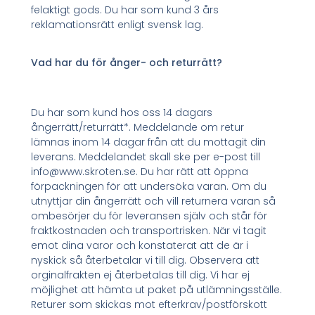
felaktigt gods. Du har som kund 3 års
reklamationsrätt enligt svensk lag.
Vad har du för ånger- och returrätt?
Du har som kund hos oss 14 dagars
ångerrätt/returrätt*. Meddelande om retur
lämnas inom 14 dagar från att du mottagit din
leverans. Meddelandet skall ske per e-post till
info@www.skroten.se. Du har rätt att öppna
förpackningen för att undersöka varan. Om du
utnyttjar din ångerrätt och vill returnera varan så
ombesörjer du för leveransen själv och står för
fraktkostnaden och transportrisken. När vi tagit
emot dina varor och konstaterat att de är i
nyskick så återbetalar vi till dig. Observera att
orginalfrakten ej återbetalas till dig. Vi har ej
möjlighet att hämta ut paket på utlämningsställe.
Returer som skickas mot efterkrav/postförskott