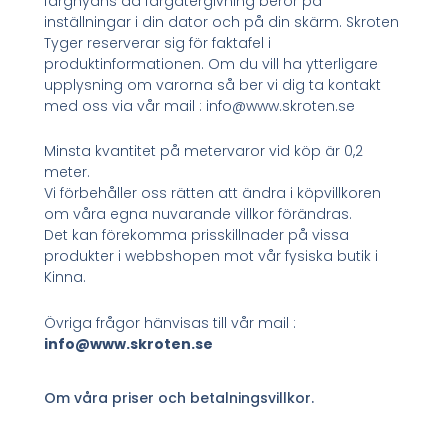
färgnyans då färgåtergivning beror på
inställningar i din dator och på din skärm. Skroten
Tyger reserverar sig för faktafel i
produktinformationen. Om du vill ha ytterligare
upplysning om varorna så ber vi dig ta kontakt
med oss via vår mail : info@www.skroten.se
Minsta kvantitet på metervaror vid köp är 0,2
meter.
Vi förbehåller oss rätten att ändra i köpvillkoren
om våra egna nuvarande villkor förändras.
Det kan förekomma prisskillnader på vissa
produkter i webbshopen mot vår fysiska butik i
Kinna.
Övriga frågor hänvisas till vår mail :
info@www.skroten.se
Om våra priser och betalningsvillkor.