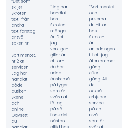
“Det som
“Jag har
“Sortimentet
skiljer
handlat
och
Skroten
hos
priserna
textil från
Skroten i
du hittar
andra
många
hos
textilföretag
år. Det
Skroten
är två
jag
är
saker. Nr.
verkligen
anledningen
1.
gillar är
till att jag
Sortimentet,
att om
återkommer
nr 2 är
du har
gång
servicen.
udda
efter
Jag har
önskemål
gång. Att
handlat
på tyger
de
både i
som är
också
butiken i
svåra att
erbjuder
Skene
få tag
service
och
på så
på en
online.
finns det
nivå
Oavsett
nästan
som är
du
alltid hos
svår att
handlar