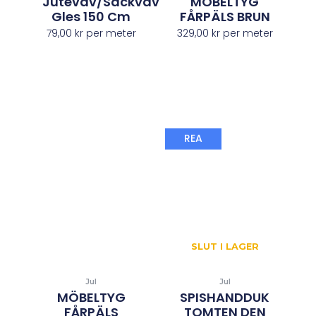
Juteväv/Säckväv
MÖBELTYG
Gles 150 Cm
FÅRPÄLS BRUN
79,00
kr
per meter
329,00
kr
per meter
Det
Det
REA
ursprungliga
nuvaran
priset
priset
var:
är:
39,00 kr.
20,00 kr.
SLUT I LAGER
Jul
Jul
MÖBELTYG
SPISHANDDUK
FÅRPÄLS
TOMTEN DEN