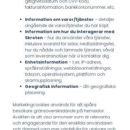
giltighetsdatum och CVV-kod),
fakturainformation, bankkontonummer, etc.
Information om varor/tjänster
– detaljer
angående de varor/tjänster du har köpt.
Information om hur du interagerar med
Skroten
– hur du använder våra tjänster,
inklusive svarstid för sidor, nedladdningsfel,
hur du nådde och lämnade tjänsten, såväl
som leveransnotiser när vi kontaktar dig.
Enhetsinformation
– t.ex. IP-adress,
språkinställningar, webbläsarinställningar,
tidszon, operativsystem, plattform och
skärmupplösning.
Geografisk information
– din geografiska
placering.
Marketingcookies används för att spåra
besökare gränsöverskridande på hemsidor.
Avsikten är att visa annonser som är relevanta
och engagerande för den enskilda användaren
och därmed vara mer värdefulla för utgivare och