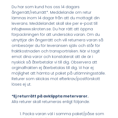
Du har som kund hos oss 14 dagars
ångerrätt/returrätt*. Meddelande om retur
lämnas inom 14 dagar från att du mottagit din
leverans. Meddelandet skall ske per e-post till
info@www.skroten.se. Du har rätt att öppna
förpackningen för att undersöka varan. Om du
utnyttjar din ångerrätt och vill returnera varan så
ombesörjer du för leveransen själv och står för
fraktkostnaden och transportrisken. När vi tagit
emot dina varor och konstaterat att de är i
nyskick så återbetalar vi till dig. Observera att
orginalfrakten ej återbetalas till dig. Vi har ej
möjlighet att hämta ut paket på utlämningsställe.
Returer som skickas mot efterkrav/postförskott
löses ej ut.
*Ej returrätt på avklippta metervaror.
Alla returer skall returneras enligt följande:
Packa varan väl i samma paket/påse som