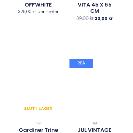
OFFWHITE
VITA 45 X 65
CM
329,00
kr
per meter
39,00
kr
20,00
kr
Det
Det
REA
ursprungliga
nuvaran
priset
priset
var:
är:
279,00 kr.
198,00 kr.
SLUT I LAGER
Jul
Jul
Gardiner Trine
JUL VINTAGE