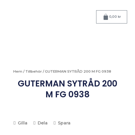
Hoppa
till
Varukorg
innehåll
0,00
kr
Hem
/
Tillbehör
/ GUTERMAN SYTRÅD 200 M FG 0938
GUTERMAN SYTRÅD 200
M FG 0938
Gilla
Dela
Spara