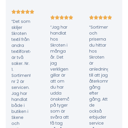
“Det som
“Jag har
“Sortimentet
skiljer
handlat
och
Skroten
hos
priserna
textil från
Skroten i
du hittar
andra
många
hos
textilföretag
år. Det
Skroten
är två
jag
är
saker. Nr.
verkligen
anledningen
1.
gillar är
till att jag
Sortimentet,
att om
återkommer
nr 2 är
du har
gång
servicen.
udda
efter
Jag har
önskemål
gång. Att
handlat
på tyger
de
både i
som är
också
butiken i
svåra att
erbjuder
Skene
få tag
service
och