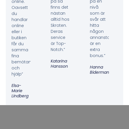
på så
på en
online.
finns det
nivå
Oavsett
nästan
som är
du
alltid hos
svår att
handlar
Skroten.
hitta
online
Deras
någon
eller i
service
annanstans
butiken
är Top-
är en
får du
Notch.”
extra
samma
bonus.”
fina
Katarina
bemötande
Hansson
Hanna
och
Biderman
hjälp”
Elsa-
Marie
Lindberg