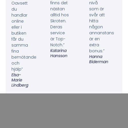
finns det
nivå
Oavsett
nästan
som är
du
alltid hos
svår att
handlar
Skroten.
hitta
online
Deras
någon
eller i
service
annanstans
butiken
är Top-
är en
får du
Notch.”
extra
samma
Katarina
bonus.”
fina
Hansson
Hanna
bemötande
Biderman
och
hjälp”
Elsa-
Marie
Lindberg