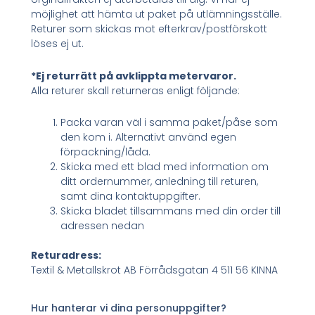
möjlighet att hämta ut paket på utlämningsställe.
Returer som skickas mot efterkrav/postförskott
löses ej ut.
*Ej returrätt på avklippta metervaror.
Alla returer skall returneras enligt följande:
Packa varan väl i samma paket/påse som
den kom i. Alternativt använd egen
förpackning/låda.
Skicka med ett blad med information om
ditt ordernummer, anledning till returen,
samt dina kontaktuppgifter.
Skicka bladet tillsammans med din order till
adressen nedan
Returadress:
Textil & Metallskrot AB Förrådsgatan 4 511 56 KINNA
Hur hanterar vi dina personuppgifter?