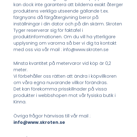
kan dock inte garantera att bilderna exakt återger
produktens verkliga utseende gällande t.ex.
färgnyans då färgåtergivning beror på
inställningar i din dator och på din skärm. Skroten
Tyger reserverar sig för faktafel i
produktinformationen. Om du vill ha ytterligare
upplysning om varorna så ber vi dig ta kontakt
med oss via vår mail : info@www.skroten.se
Minsta kvantitet på metervaror vid köp är 0,2
meter.
Vi förbehåller oss rätten att ändra i köpvillkoren
om våra egna nuvarande villkor förändras.
Det kan förekomma prisskillnader på vissa
produkter i webbshopen mot vår fysiska butik i
Kinna.
Övriga frågor hänvisas till vår mail :
info@www.skroten.se