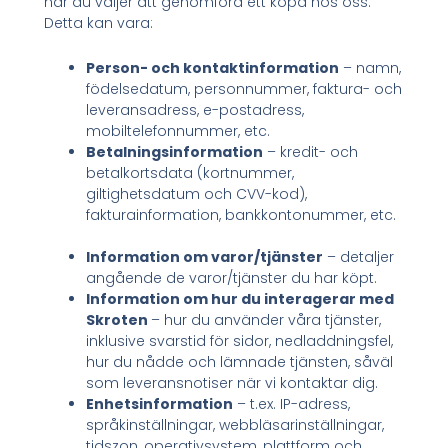
när du väljer att genomföra ett köpa hos oss.
Detta kan vara:
Person- och kontaktinformation
– namn,
födelsedatum, personnummer, faktura- och
leveransadress, e-postadress,
mobiltelefonnummer, etc.
Betalningsinformation
– kredit- och
betalkortsdata (kortnummer,
giltighetsdatum och CVV-kod),
fakturainformation, bankkontonummer, etc.
Information om varor/tjänster
– detaljer
angående de varor/tjänster du har köpt.
Information om hur du interagerar med
Skroten
– hur du använder våra tjänster,
inklusive svarstid för sidor, nedladdningsfel,
hur du nådde och lämnade tjänsten, såväl
som leveransnotiser när vi kontaktar dig.
Enhetsinformation
– t.ex. IP-adress,
språkinställningar, webbläsarinställningar,
tidszon, operativsystem, plattform och