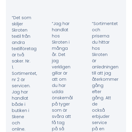
“Det som
“Jag har
“Sortimentet
skiljer
handlat
och
Skroten
hos
priserna
textil från
Skroten i
du hittar
andra
många
hos
textilföretag
år. Det
Skroten
är två
jag
är
saker. Nr.
verkligen
anledningen
1.
gillar är
till att jag
Sortimentet,
att om
återkommer
nr 2 är
du har
gång
servicen.
udda
efter
Jag har
önskemål
gång. Att
handlat
på tyger
de
både i
som är
också
butiken i
svåra att
erbjuder
Skene
få tag
service
och
på så
på en
online.