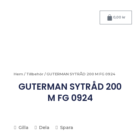
Hoppa
till
Varukorg
innehåll
0,00
kr
Hem
/
Tillbehör
/ GUTERMAN SYTRÅD 200 M FG 0924
GUTERMAN SYTRÅD 200
M FG 0924
Gilla
Dela
Spara