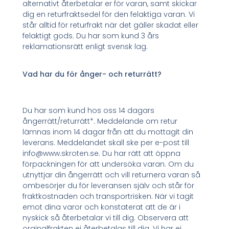
alternativt återbetalar er för varan, samt skickar
dig en returfraktsedel för den felaktiga varan. Vi
står alltid för returfrakt när det gäller skadat eller
felaktigt gods. Du har som kund 3 års
reklamationsrätt enligt svensk lag.
Vad har du för ånger- och returrätt?
Du har som kund hos oss 14 dagars
ångerrätt/returrätt*. Meddelande om retur
lämnas inom 14 dagar från att du mottagit din
leverans. Meddelandet skall ske per e-post till
info@www.skroten.se. Du har rätt att öppna
förpackningen för att undersöka varan. Om du
utnyttjar din ångerrätt och vill returnera varan så
ombesörjer du för leveransen själv och står för
fraktkostnaden och transportrisken. När vi tagit
emot dina varor och konstaterat att de är i
nyskick så återbetalar vi till dig. Observera att
orginalfrakten ej återbetalas till dig. Vi har ej