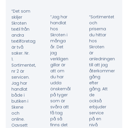
“Det som
“Jag har
“Sortimentet
skiljer
handlat
och
Skroten
hos
priserna
textil från
Skroten i
du hittar
andra
många
hos
textilföretag
år. Det
Skroten
är två
jag
är
saker. Nr.
verkligen
anledningen
1.
gillar är
till att jag
Sortimentet,
att om
återkommer
nr 2 är
du har
gång
servicen.
udda
efter
Jag har
önskemål
gång. Att
handlat
på tyger
de
både i
som är
också
butiken i
svåra att
erbjuder
Skene
få tag
service
och
på så
på en
online.
finns det
nivå
Oavsett