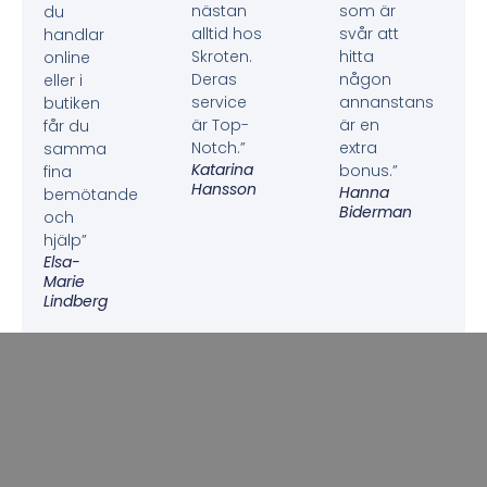
nästan
som är
du
alltid hos
svår att
handlar
Skroten.
hitta
online
Deras
någon
eller i
service
annanstans
butiken
är Top-
är en
får du
Notch.”
extra
samma
Katarina
bonus.”
fina
Hansson
Hanna
bemötande
Biderman
och
hjälp”
Elsa-
Marie
Lindberg