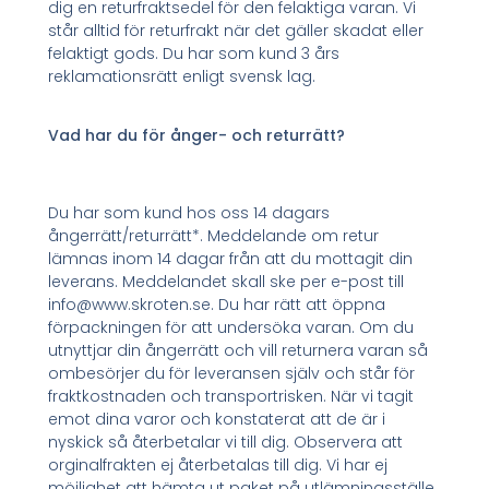
dig en returfraktsedel för den felaktiga varan. Vi
står alltid för returfrakt när det gäller skadat eller
felaktigt gods. Du har som kund 3 års
reklamationsrätt enligt svensk lag.
Vad har du för ånger- och returrätt?
Du har som kund hos oss 14 dagars
ångerrätt/returrätt*. Meddelande om retur
lämnas inom 14 dagar från att du mottagit din
leverans. Meddelandet skall ske per e-post till
info@www.skroten.se. Du har rätt att öppna
förpackningen för att undersöka varan. Om du
utnyttjar din ångerrätt och vill returnera varan så
ombesörjer du för leveransen själv och står för
fraktkostnaden och transportrisken. När vi tagit
emot dina varor och konstaterat att de är i
nyskick så återbetalar vi till dig. Observera att
orginalfrakten ej återbetalas till dig. Vi har ej
möjlighet att hämta ut paket på utlämningsställe.