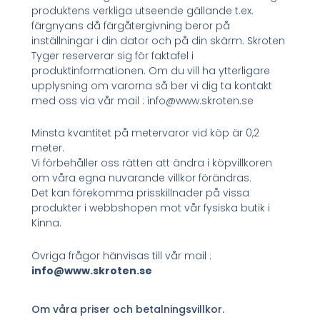
produktens verkliga utseende gällande t.ex.
färgnyans då färgåtergivning beror på
inställningar i din dator och på din skärm. Skroten
Tyger reserverar sig för faktafel i
produktinformationen. Om du vill ha ytterligare
upplysning om varorna så ber vi dig ta kontakt
med oss via vår mail : info@www.skroten.se
Minsta kvantitet på metervaror vid köp är 0,2
meter.
Vi förbehåller oss rätten att ändra i köpvillkoren
om våra egna nuvarande villkor förändras.
Det kan förekomma prisskillnader på vissa
produkter i webbshopen mot vår fysiska butik i
Kinna.
Övriga frågor hänvisas till vår mail :
info@www.skroten.se
Om våra priser och betalningsvillkor.