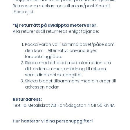
Returer som skickas mot efterkrav/postförskott
löses ej ut.
*Ej returrätt på avklippta metervaror.
Alla returer skall returneras enligt följande:
Packa varan väl i samma paket/påse som
den kom i. Alternativt använd egen
förpackning/låda.
Skicka med ett blad med information om
ditt ordernummer, anledning till returen,
samt dina kontaktuppgifter.
Skicka bladet tillsammans med din order till
adressen nedan
Returadress:
Textil & Metallskrot AB Förrådsgatan 4 511 56 KINNA
Hur hanterar vi dina personuppgifter?