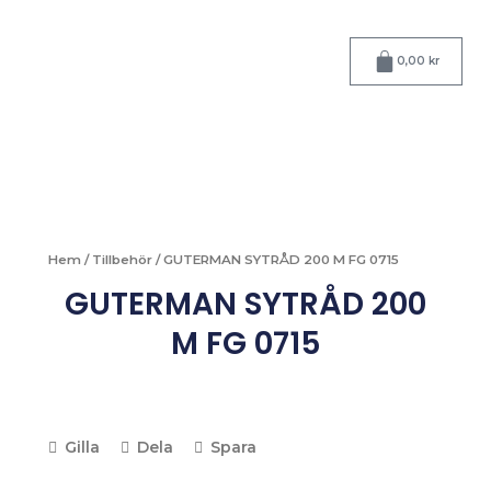
Hoppa
till
Varukorg
innehåll
0,00
kr
Hem
/
Tillbehör
/ GUTERMAN SYTRÅD 200 M FG 0715
GUTERMAN SYTRÅD 200
M FG 0715
Gilla
Dela
Spara