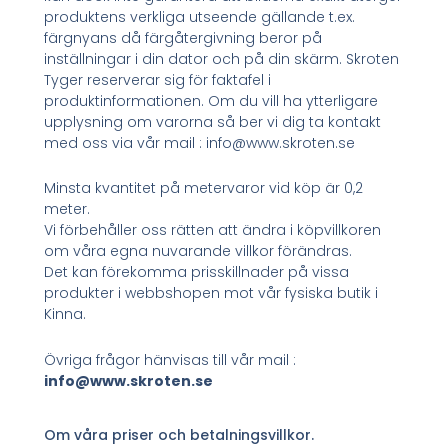
produktens verkliga utseende gällande t.ex.
färgnyans då färgåtergivning beror på
inställningar i din dator och på din skärm. Skroten
Tyger reserverar sig för faktafel i
produktinformationen. Om du vill ha ytterligare
upplysning om varorna så ber vi dig ta kontakt
med oss via vår mail : info@www.skroten.se
Minsta kvantitet på metervaror vid köp är 0,2
meter.
Vi förbehåller oss rätten att ändra i köpvillkoren
om våra egna nuvarande villkor förändras.
Det kan förekomma prisskillnader på vissa
produkter i webbshopen mot vår fysiska butik i
Kinna.
Övriga frågor hänvisas till vår mail :
info@www.skroten.se
Om våra priser och betalningsvillkor.