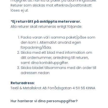
möjlighet att hämta ut paket på utlämningsställe.
Returer som skickas mot efterkrav/postförskott
löses ej ut.
*Ej returrätt på avklippta metervaror.
Alla returer skall returneras enligt följande:
Packa varan väl i samma paket/påse som
den kom i. Alternativt använd egen
förpackning/låda.
Skicka med ett blad med information om
ditt ordernummer, anledning till returen,
samt dina kontaktuppgifter.
Skicka bladet tillsammans med din order till
adressen nedan
Returadress:
Textil & Metallskrot AB Förrådsgatan 4 511 56 KINNA
Hur hanterar vi dina personuppgifter?