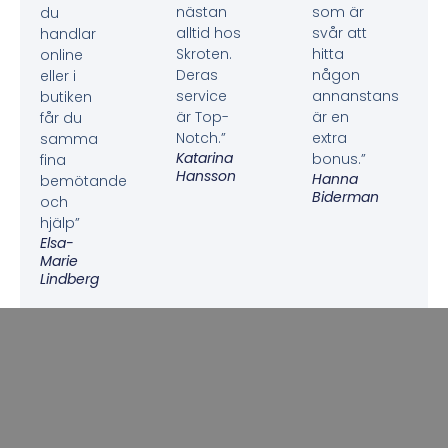
nästan
som är
du
alltid hos
svår att
handlar
Skroten.
hitta
online
Deras
någon
eller i
service
annanstans
butiken
är Top-
är en
får du
Notch.”
extra
samma
Katarina
bonus.”
fina
Hansson
Hanna
bemötande
Biderman
och
hjälp”
Elsa-
Marie
Lindberg