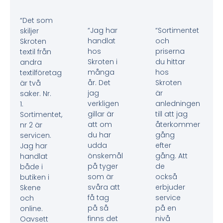
“Det som
“Jag har
“Sortimentet
skiljer
handlat
och
Skroten
hos
priserna
textil från
Skroten i
du hittar
andra
många
hos
textilföretag
år. Det
Skroten
är två
jag
är
saker. Nr.
verkligen
anledningen
1.
gillar är
till att jag
Sortimentet,
att om
återkommer
nr 2 är
du har
gång
servicen.
udda
efter
Jag har
önskemål
gång. Att
handlat
på tyger
de
både i
som är
också
butiken i
svåra att
erbjuder
Skene
få tag
service
och
på så
på en
online.
finns det
nivå
Oavsett