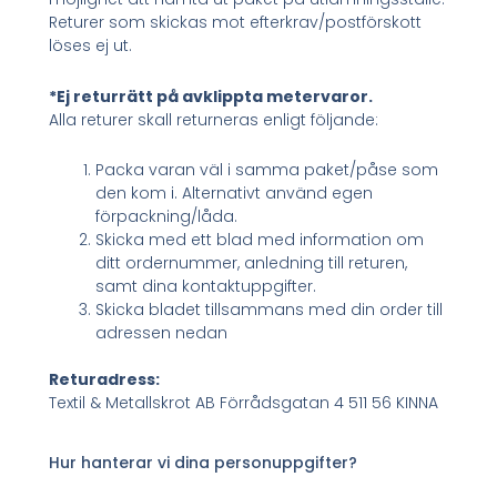
Returer som skickas mot efterkrav/postförskott
löses ej ut.
*Ej returrätt på avklippta metervaror.
Alla returer skall returneras enligt följande:
Packa varan väl i samma paket/påse som
den kom i. Alternativt använd egen
förpackning/låda.
Skicka med ett blad med information om
ditt ordernummer, anledning till returen,
samt dina kontaktuppgifter.
Skicka bladet tillsammans med din order till
adressen nedan
Returadress:
Textil & Metallskrot AB Förrådsgatan 4 511 56 KINNA
Hur hanterar vi dina personuppgifter?