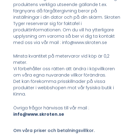
produktens verkliga utseende gällande t.ex.
färgnyans då färgåtergivning beror på
inställningar i din dator och på din skärm. Skroten
Tyger reserverar sig för faktafel i
produktinformationen. Om du vill ha ytterligare
upplysning om varorna så ber vi dig ta kontakt
med oss via vår mail : info@www.skroten.se
Minsta kvantitet på metervaror vid köp är 0,2
meter.
Vi förbehåller oss rätten att ändra i köpvillkoren
om våra egna nuvarande villkor förändras.
Det kan förekomma prisskillnader på vissa
produkter i webbshopen mot vår fysiska butik i
Kinna.
Övriga frågor hänvisas till vår mail :
info@www.skroten.se
Om våra priser och betalningsvillkor.