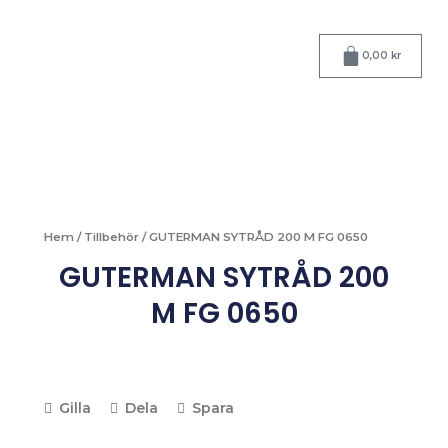
Hoppa
till
Varukorg
innehåll
0,00
kr
Hem
/
Tillbehör
/ GUTERMAN SYTRÅD 200 M FG 0650
GUTERMAN SYTRÅD 200
M FG 0650
Gilla
Dela
Spara