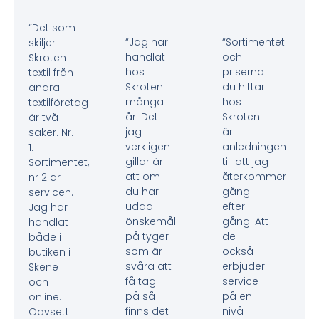
“Det som
“Jag har
“Sortimentet
skiljer
handlat
och
Skroten
hos
priserna
textil från
Skroten i
du hittar
andra
många
hos
textilföretag
år. Det
Skroten
är två
jag
är
saker. Nr.
verkligen
anledningen
1.
gillar är
till att jag
Sortimentet,
att om
återkommer
nr 2 är
du har
gång
servicen.
udda
efter
Jag har
önskemål
gång. Att
handlat
på tyger
de
både i
som är
också
butiken i
svåra att
erbjuder
Skene
få tag
service
och
på så
på en
online.
finns det
nivå
Oavsett