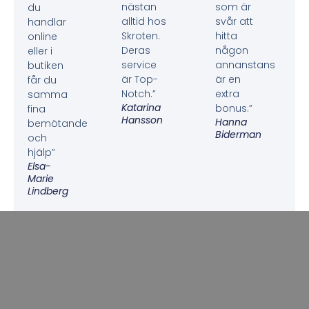
nästan
som är
du
alltid hos
svår att
handlar
Skroten.
hitta
online
Deras
någon
eller i
service
annanstans
butiken
är Top-
är en
får du
Notch.”
extra
samma
Katarina
bonus.”
fina
Hansson
Hanna
bemötande
Biderman
och
hjälp”
Elsa-
Marie
Lindberg