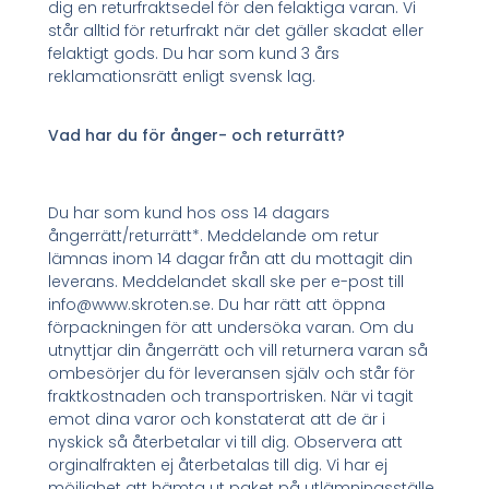
dig en returfraktsedel för den felaktiga varan. Vi
står alltid för returfrakt när det gäller skadat eller
felaktigt gods. Du har som kund 3 års
reklamationsrätt enligt svensk lag.
Vad har du för ånger- och returrätt?
Du har som kund hos oss 14 dagars
ångerrätt/returrätt*. Meddelande om retur
lämnas inom 14 dagar från att du mottagit din
leverans. Meddelandet skall ske per e-post till
info@www.skroten.se. Du har rätt att öppna
förpackningen för att undersöka varan. Om du
utnyttjar din ångerrätt och vill returnera varan så
ombesörjer du för leveransen själv och står för
fraktkostnaden och transportrisken. När vi tagit
emot dina varor och konstaterat att de är i
nyskick så återbetalar vi till dig. Observera att
orginalfrakten ej återbetalas till dig. Vi har ej
möjlighet att hämta ut paket på utlämningsställe.