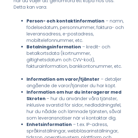
när du väljer att genomföra ett köpa hos oss.
Detta kan vara:
Person- och kontaktinformation
– namn,
födelsedatum, personnummer, faktura- och
leveransadress, e-postadress,
mobiltelefonnummer, etc.
Betalningsinformation
– kredit- och
betalkortsdata (kortnummer,
giltighetsdatum och CVV-kod),
fakturainformation, bankkontonummer, etc.
Information om varor/tjänster
– detaljer
angående de varor/tjänster du har köpt.
Information om hur du interagerar med
Skroten
– hur du använder våra tjänster,
inklusive svarstid för sidor, nedladdningsfel,
hur du nådde och lämnade tjänsten, såväl
som leveransnotiser när vi kontaktar dig.
Enhetsinformation
– t.ex. IP-adress,
språkinställningar, webbläsarinställningar,
tidszon, operativsystem, plattform och