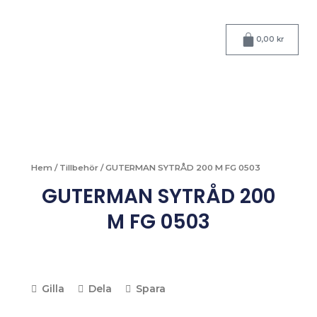
Hoppa
till
Varukorg
innehåll
0,00
kr
Hem
/
Tillbehör
/ GUTERMAN SYTRÅD 200 M FG 0503
GUTERMAN SYTRÅD 200
M FG 0503
Gilla
Dela
Spara