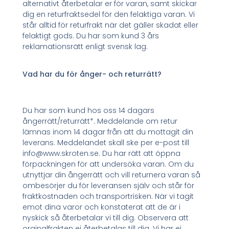
alternativt återbetalar er för varan, samt skickar
dig en returfraktsedel för den felaktiga varan. Vi
står alltid för returfrakt när det gäller skadat eller
felaktigt gods. Du har som kund 3 års
reklamationsrätt enligt svensk lag.
Vad har du för ånger- och returrätt?
Du har som kund hos oss 14 dagars
ångerrätt/returrätt*. Meddelande om retur
lämnas inom 14 dagar från att du mottagit din
leverans. Meddelandet skall ske per e-post till
info@www.skroten.se. Du har rätt att öppna
förpackningen för att undersöka varan. Om du
utnyttjar din ångerrätt och vill returnera varan så
ombesörjer du för leveransen själv och står för
fraktkostnaden och transportrisken. När vi tagit
emot dina varor och konstaterat att de är i
nyskick så återbetalar vi till dig. Observera att
orginalfrakten ej återbetalas till dig. Vi har ej