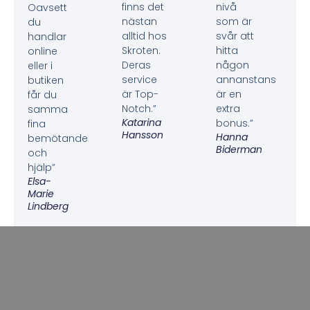
finns det
nivå
Oavsett
nästan
som är
du
alltid hos
svår att
handlar
Skroten.
hitta
online
Deras
någon
eller i
service
annanstans
butiken
är Top-
är en
får du
Notch.”
extra
samma
Katarina
bonus.”
fina
Hansson
Hanna
bemötande
Biderman
och
hjälp”
Elsa-
Marie
Lindberg