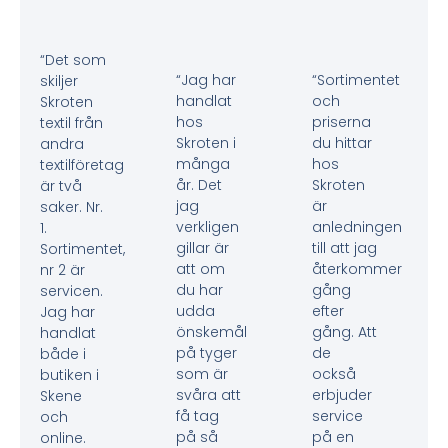
“Det som
“Jag har
“Sortimentet
skiljer
handlat
och
Skroten
hos
priserna
textil från
Skroten i
du hittar
andra
många
hos
textilföretag
år. Det
Skroten
är två
jag
är
saker. Nr.
verkligen
anledningen
1.
gillar är
till att jag
Sortimentet,
att om
återkommer
nr 2 är
du har
gång
servicen.
udda
efter
Jag har
önskemål
gång. Att
handlat
på tyger
de
både i
som är
också
butiken i
svåra att
erbjuder
Skene
få tag
service
och
på så
på en
online.