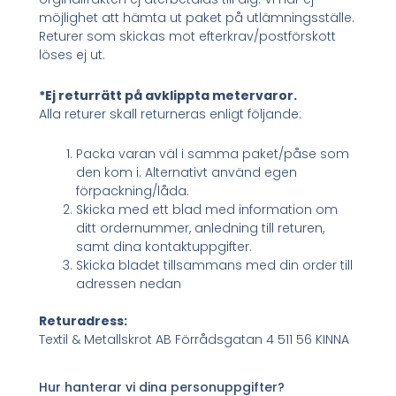
möjlighet att hämta ut paket på utlämningsställe.
Returer som skickas mot efterkrav/postförskott
löses ej ut.
*Ej returrätt på avklippta metervaror.
Alla returer skall returneras enligt följande:
Packa varan väl i samma paket/påse som
den kom i. Alternativt använd egen
förpackning/låda.
Skicka med ett blad med information om
ditt ordernummer, anledning till returen,
samt dina kontaktuppgifter.
Skicka bladet tillsammans med din order till
adressen nedan
Returadress:
Textil & Metallskrot AB Förrådsgatan 4 511 56 KINNA
Hur hanterar vi dina personuppgifter?