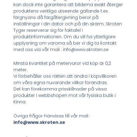
kan dock inte garantera att bilderna exakt återger
produktens verkliga utseende gällande t.ex.
färgnyans då färgåtergivning beror på
inställningar i din dator och på din skärm. Skroten
Tyger reserverar sig för faktafel i
produktinformationen. Om du vill ha ytterligare
upplysning om varorna så ber vi dig ta kontakt
med oss via vår mail : info@www.skroten.se
Minsta kvantitet på metervaror vid köp är 0,2
meter.
Vi förbehåller oss rätten att ändra i köpvillkoren
om våra egna nuvarande villkor förändras.
Det kan förekomma prisskillnader på vissa
produkter i webbshopen mot vår fysiska butik i
Kinna.
Övriga frågor hänvisas till vår mail :
info@www.skroten.se