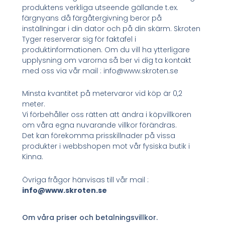
produktens verkliga utseende gällande t.ex.
färgnyans då färgåtergivning beror på
inställningar i din dator och på din skärm. Skroten
Tyger reserverar sig för faktafel i
produktinformationen. Om du vill ha ytterligare
upplysning om varorna så ber vi dig ta kontakt
med oss via vår mail : info@www.skroten.se
Minsta kvantitet på metervaror vid köp är 0,2
meter.
Vi förbehåller oss rätten att ändra i köpvillkoren
om våra egna nuvarande villkor förändras.
Det kan förekomma prisskillnader på vissa
produkter i webbshopen mot vår fysiska butik i
Kinna.
Övriga frågor hänvisas till vår mail :
info@www.skroten.se
Om våra priser och betalningsvillkor.