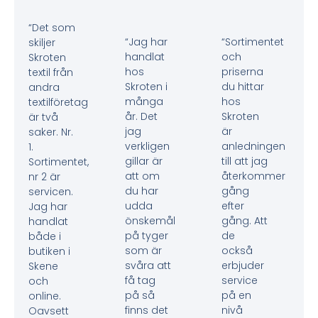
“Det som
“Jag har
“Sortimentet
skiljer
handlat
och
Skroten
hos
priserna
textil från
Skroten i
du hittar
andra
många
hos
textilföretag
år. Det
Skroten
är två
jag
är
saker. Nr.
verkligen
anledningen
1.
gillar är
till att jag
Sortimentet,
att om
återkommer
nr 2 är
du har
gång
servicen.
udda
efter
Jag har
önskemål
gång. Att
handlat
på tyger
de
både i
som är
också
butiken i
svåra att
erbjuder
Skene
få tag
service
och
på så
på en
online.
finns det
nivå
Oavsett