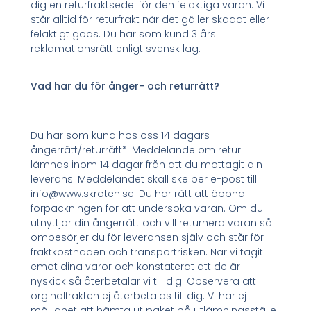
dig en returfraktsedel för den felaktiga varan. Vi
står alltid för returfrakt när det gäller skadat eller
felaktigt gods. Du har som kund 3 års
reklamationsrätt enligt svensk lag.
Vad har du för ånger- och returrätt?
Du har som kund hos oss 14 dagars
ångerrätt/returrätt*. Meddelande om retur
lämnas inom 14 dagar från att du mottagit din
leverans. Meddelandet skall ske per e-post till
info@www.skroten.se. Du har rätt att öppna
förpackningen för att undersöka varan. Om du
utnyttjar din ångerrätt och vill returnera varan så
ombesörjer du för leveransen själv och står för
fraktkostnaden och transportrisken. När vi tagit
emot dina varor och konstaterat att de är i
nyskick så återbetalar vi till dig. Observera att
orginalfrakten ej återbetalas till dig. Vi har ej
möjlighet att hämta ut paket på utlämningsställe.