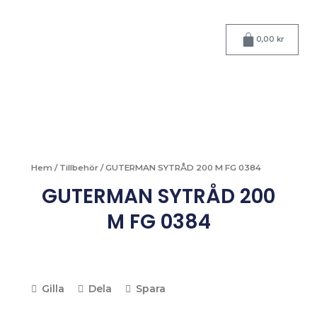
Hoppa
till
Varukorg
innehåll
0,00
kr
Hem
/
Tillbehör
/ GUTERMAN SYTRÅD 200 M FG 0384
GUTERMAN SYTRÅD 200
M FG 0384
Gilla
Dela
Spara