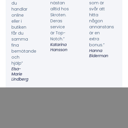
nästan
som är
du
alltid hos
svår att
handlar
Skroten.
hitta
online
Deras
någon
eller i
service
annanstans
butiken
är Top-
är en
får du
Notch.”
extra
samma
Katarina
bonus.”
fina
Hansson
Hanna
bemötande
Biderman
och
hjälp”
Elsa-
Marie
Lindberg