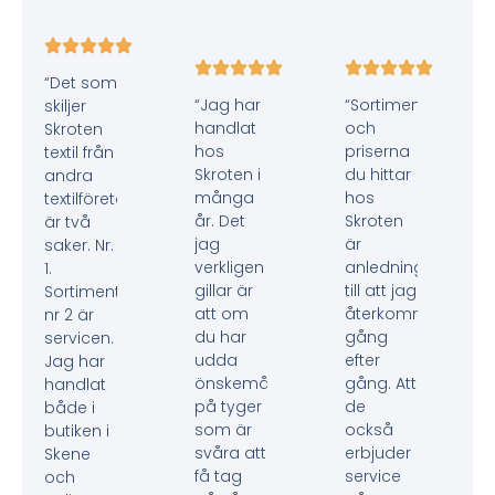
“Det som
“Jag har
“Sortimentet
skiljer
handlat
och
Skroten
hos
priserna
textil från
Skroten i
du hittar
andra
många
hos
textilföretag
år. Det
Skroten
är två
jag
är
saker. Nr.
verkligen
anledningen
1.
gillar är
till att jag
Sortimentet,
att om
återkommer
nr 2 är
du har
gång
servicen.
udda
efter
Jag har
önskemål
gång. Att
handlat
på tyger
de
både i
som är
också
butiken i
svåra att
erbjuder
Skene
få tag
service
och