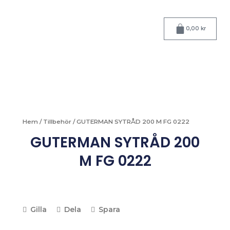
Hoppa
till
Varukorg
innehåll
0,00
kr
Hem
/
Tillbehör
/ GUTERMAN SYTRÅD 200 M FG 0222
GUTERMAN SYTRÅD 200
M FG 0222
Gilla
Dela
Spara