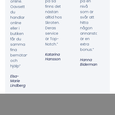
på så
på en
online.
finns det
nivå
Oavsett
nästan
som är
du
alltid hos
svår att
handlar
Skroten.
hitta
online
Deras
någon
eller i
service
annanstans
butiken
är Top-
är en
får du
Notch.”
extra
samma
bonus.”
fina
Katarina
bemötande
Hansson
Hanna
och
Biderman
hjälp”
Elsa-
Marie
Lindberg